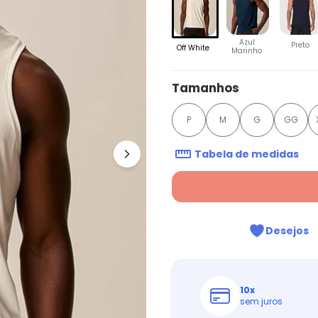
Azul
Preto
Off White
Marinho
Tamanhos
P
M
G
GG
Tabela de medidas
Desejos
10
x
sem juros