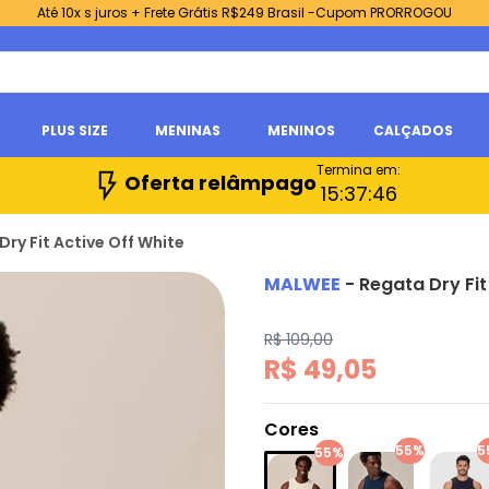
Até 10x s juros + Frete Grátis R$249 Brasil -Cupom PRORROGOU
PLUS SIZE
MENINAS
MENINOS
CALÇADOS
Termina em:
Oferta relâmpago
15:
37:
45
ry Fit Active Off White
MALWEE
-
Regata Dry Fit
R$ 109,00
R$ 49,05
Cores
55%
5
55%