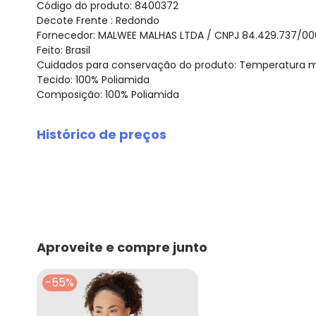
Código do produto: 8400372
Decote Frente : Redondo
Fornecedor: MALWEE MALHAS LTDA / CNPJ 84.429.737/00
Feito: Brasil
Cuidados para conservação do produto: Temperatura má
Tecido: 100% Poliamida
Composição: 100% Poliamida
Histórico de preços
O preço apresentado abaixo é o menor oferecido em al
agosto/2026
julho/2026
junho/2026
maio/2026
abril/2026
Aproveite e compre junto
março/2026
fevereiro/2026
-55%