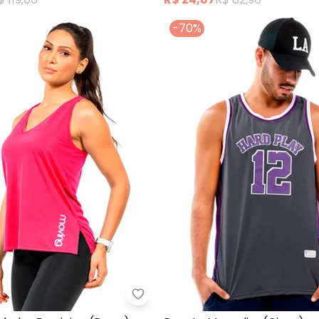
-70%
 Masculina (Azul)
Cobertura - Regata Nadador Fem