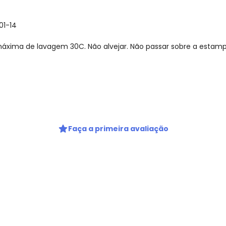
01-14
xima de lavagem 30C. Não alvejar. Não passar sobre a estamp
gum dia do mês, para o menor tamanho disponível.
Faça a primeira avaliação