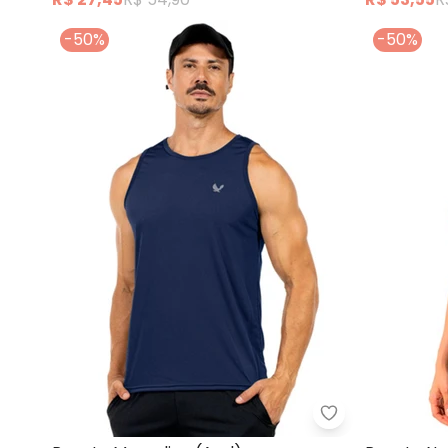
-50%
-50%
Decoy - Regata