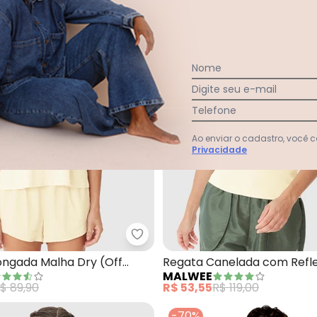
Nome
Digite seu e-mail
Telefone
Ao enviar o cadastro, você
Privacidade
a Dry Fit Active (Off White)
Malwee - Regata Alongada Malh
ongada Malha Dry (Off
Regata Canelada com Refle
MALWEE
White)
$ 89,90
R$ 53,55
R$ 119,00
-70%