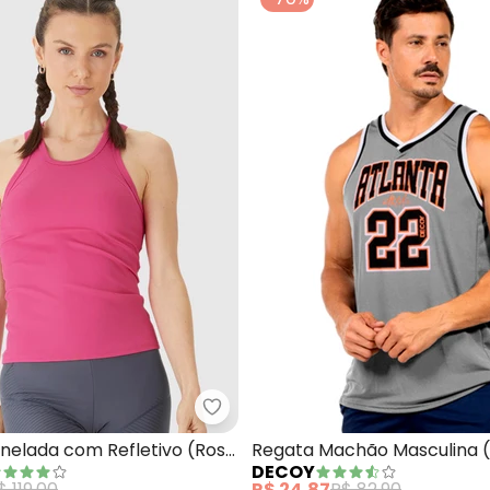
gata Feminina (Rosa )
Malwee - Regata Canelada com R
nelada com Refletivo (Rosa
Regata Machão Masculina (
DECOY
$ 119,00
R$ 24,87
R$ 82,90