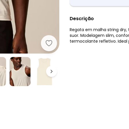
Descrição
Regata em malha string dry, t
suor. Modelagem slim, confor
termocolante refletivo. Ideal p
Malwee - Regata Dry Fit Active Off