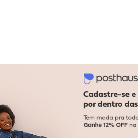
da com Refletivo Off White
-55%