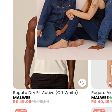
Malwee - Regat
Regata Dry Fit Active (Off White)
Regata Al
MALWEE
MALWEE
White)
R$ 49,05
R$ 109,00
R$ 40,45
R
-50%
-55%