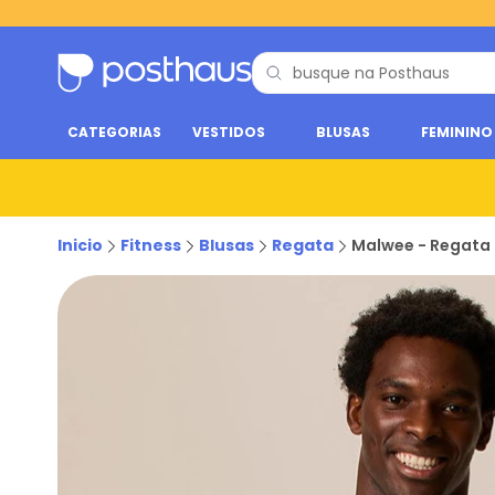
CATEGORIAS
VESTIDOS
BLUSAS
FEMININO
Inicio
Fitness
Blusas
Regata
Malwee - Regata D