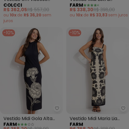
COLCCI
FARM
(Preto)
Tropical (Preto)
R$ 362,05
R$ 557,00
R$ 338,30
R$ 398,00
ou
10x
de
R$ 36,20
sem
ou
10x
de
R$ 33,83
sem
juros
juros
-10%
-10%
Farm - Vestido Midi Gola Alta J
Fa
Vestido Midi Gola Alta
Vestido Midi Maria Lia
FARM
FARM
Jardim de Cordel (Preto)
(Preto)
R$ 358,20
R$ 398,00
R$ 358,20
R$ 398,00