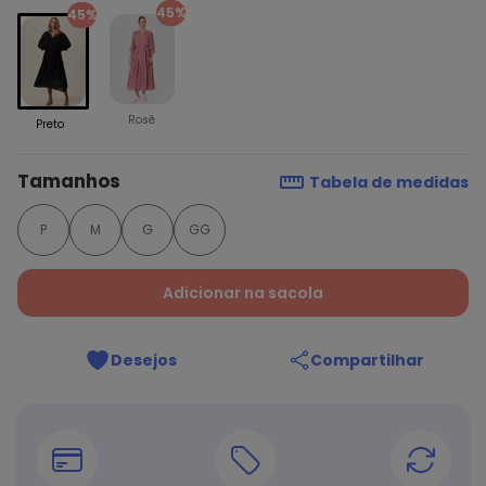
45%
45%
Rosê
Preto
Tamanhos
Tabela de medidas
P
M
G
GG
Adicionar na sacola
Desejos
Compartilhar