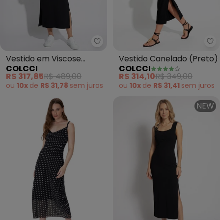
Colcci - Vestido em Viscose (Pr
Co
Vestido em Viscose
Vestido Canelado (Preto)
COLCCI
COLCCI
(Preto)
R$ 317,85
R$ 489,00
R$ 314,10
R$ 349,00
ou
10x
de
R$ 31,78
sem
juros
ou
10x
de
R$ 31,41
sem
juros
NEW