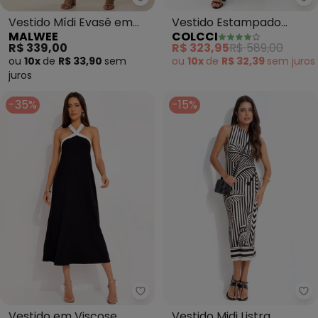
Malwee - Vestido Mídi Evasê e
Co
Vestido Mídi Evasê em
Vestido Estampado
MALWEE
COLCCI
Crepe (Preto)
(Preto)
R$ 339,00
R$ 323,95
R$ 589,00
ou
10x
de
R$ 33,90
sem
ou
10x
de
R$ 32,39
sem
juros
juros
-35%
-15%
Colcci - Vestido em Viscose (Pr
Fa
Vestido em Viscose
Vestido Midi Listra