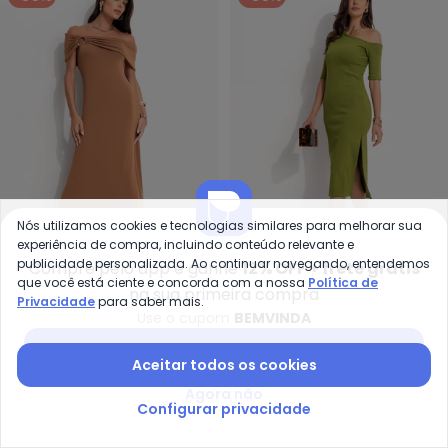
Nós utilizamos cookies e tecnologias similares para melhorar sua
experiência de compra, incluindo conteúdo relevante e
publicidade personalizada. Ao continuar navegando, entendemos
Colcci - Vestido (Marrom)
Co
Compre pelo app e ganhe
12% OFF + frete grátis
que você está ciente e concorda com a nossa
Política de
Vestido (Marrom)
Vestido (Verde)
na sua primeira compra
Privacidade
para saber mais.
COLCCI
COLCCI
Use o cupom
BEMVINDA
R$ 317,85
R$ 489,00
R$ 337,35
R$ 519,00
ou
10x
de
R$ 31,78
sem
juros
ou
10x
de
R$ 33,73
sem
juros
Baixar app Posthaus
Aceitar todos os cookies
-15%
-20%
Agora não
Configurar privacidade