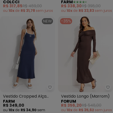
COLCCI
FARM
(Vermelho)
(Vermelho)
R$ 317,85
R$ 489,00
R$ 338,30
R$ 398,00
ou
10x
de
R$ 31,78
sem
juros
ou
10x
de
R$ 33,83
sem
juros
NEW
-35%
Farm - Vestido Cropped Alça Bic
Fo
Vestido Cropped Alça
Vestido Longo (Marrom)
FARM
FORUM
Bicolor (Azul)
R$ 349,00
R$ 356,20
R$ 548,00
ou
10x
de
R$ 34,90
sem
ou
10x
de
R$ 35,62
sem
juros