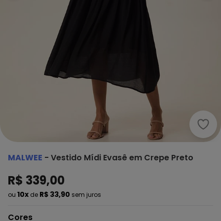
Malw
MALWEE
-
Vestido Mídi Evasê em Crepe Preto
R$ 339,00
10x
R$ 33,90
ou
de
sem juros
Cores