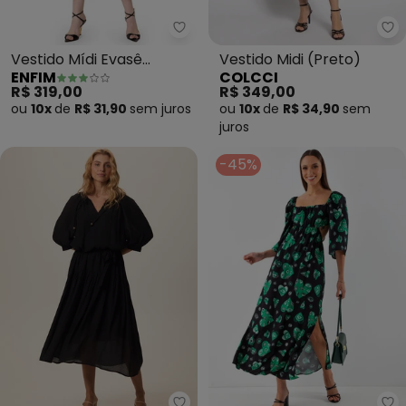
Enfim - Vestido Mídi Evasê (Pre
Co
Vestido Mídi Evasê
Vestido Midi (Preto)
ENFIM
COLCCI
(Preto)
R$ 319,00
R$ 349,00
ou
10x
de
R$ 31,90
sem
juros
ou
10x
de
R$ 34,90
sem
juros
-45%