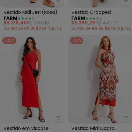
Farm - Vestido Midi Jeri (Rosa)
Fa
Vestido Midi Jeri (Rosa)
Vestido Cropped
FARM
FARM
Samambaia (Azul)
R$ 318,40
R$ 398,00
R$ 359,20
R$ 449,00
ou
10x
de
R$ 31,83
sem
juros
ou
10x
de
R$ 35,92
sem
juros
-35%
-15%
Colcci - Vestido em Viscose (V
Fa
Vestido em Viscose
Vestido Midi Odara