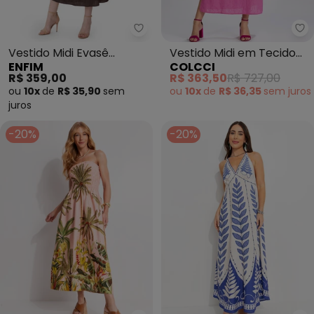
Enfim - Vestido Midi Evasê Ace
Co
Vestido Midi Evasê
Vestido Midi em Tecido
ENFIM
COLCCI
Acetinado (Marrom
Bordado (Rosa)
R$ 359,00
R$ 363,50
R$ 727,00
Escuro)
ou
10x
de
R$ 35,90
sem
ou
10x
de
R$ 36,35
sem
juros
juros
-20%
-20%