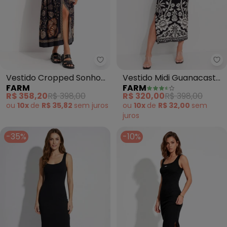
Farm - Vestido Cropped Sonho
Fa
Vestido Cropped Sonho
Vestido Midi Guanacaste
FARM
FARM
de Concha (Preto)
(Preto)
R$ 358,20
R$ 398,00
R$ 320,00
R$ 398,00
ou
10x
de
R$ 35,82
sem
juros
ou
10x
de
R$ 32,00
sem
juros
-35%
-10%