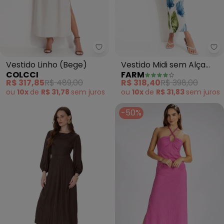
Colcci - Vestido Linho (Bege)
Fa
Vestido Linho (Bege)
Vestido Midi sem Alça
COLCCI
FARM
Concha Litoral (Off
R$ 317,85
R$ 489,00
R$ 318,40
R$ 398,00
White)
ou
10x
de
R$ 31,78
sem
juros
ou
10x
de
R$ 31,83
sem
juros
-50%