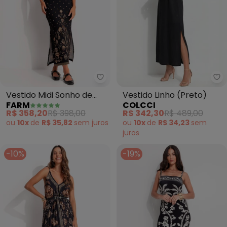
Farm - Vestido Midi Sonho de C
Co
Vestido Midi Sonho de
Vestido Linho (Preto)
FARM
COLCCI
Concha (Preto)
R$ 358,20
R$ 398,00
R$ 342,30
R$ 489,00
ou
10x
de
R$ 35,82
sem
juros
ou
10x
de
R$ 34,23
sem
juros
-10%
-19%