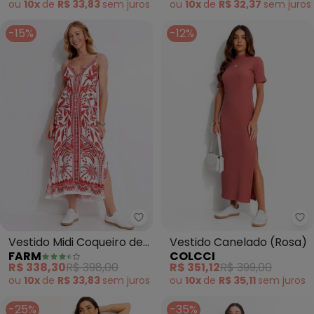
ou
10x
de
R$ 33,83
sem
juros
ou
10x
de
R$ 32,37
sem
juros
-15%
-12%
Farm - Vestido Midi Coqueiro d
Co
Vestido Midi Coqueiro de
Vestido Canelado (Rosa)
FARM
COLCCI
Flor (Vermelho)
R$ 338,30
R$ 398,00
R$ 351,12
R$ 399,00
ou
10x
de
R$ 33,83
sem
juros
ou
10x
de
R$ 35,11
sem
juros
-25%
-35%