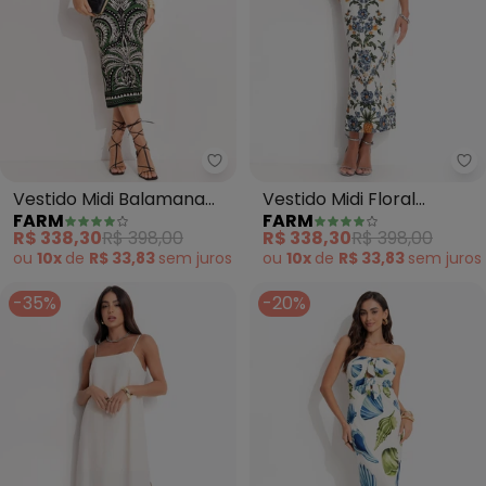
Farm - Vestido Midi Balamana 
Fa
Vestido Midi Balamana
Vestido Midi Floral
FARM
FARM
(Verde)
Penelope (Off White)
R$ 338,30
R$ 398,00
R$ 338,30
R$ 398,00
ou
10x
de
R$ 33,83
sem
juros
ou
10x
de
R$ 33,83
sem
juros
-35%
-20%