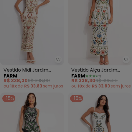
Farm - Vestido Midi Jardim Loui
Fa
Vestido Midi Jardim
Vestido Alça Jardim
FARM
FARM
Louise (Bege)
Beleza (Bege)
R$ 338,30
R$ 398,00
R$ 338,30
R$ 398,00
ou
10x
de
R$ 33,83
sem
juros
ou
10x
de
R$ 33,83
sem
juros
-15%
-15%