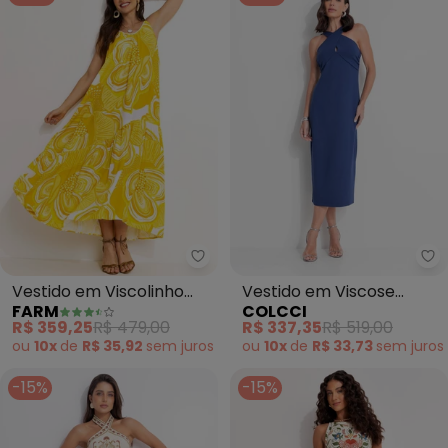
Farm - Vestido em Viscolinho (
Co
Vestido em Viscolinho
Vestido em Viscose
FARM
COLCCI
(Amarelo)
(Azul)
R$ 359,25
R$ 479,00
R$ 337,35
R$ 519,00
ou
10x
de
R$ 35,92
sem
juros
ou
10x
de
R$ 33,73
sem
juros
-15%
-15%