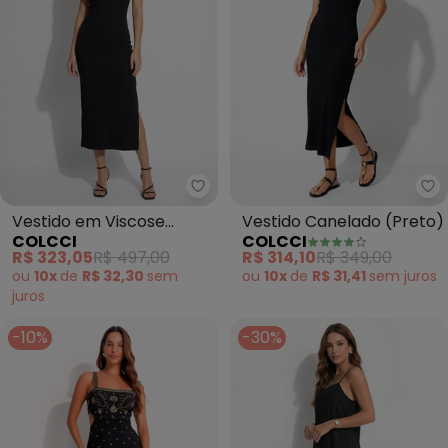
Colcci - Vestido em Viscose (Pr
Co
Vestido em Viscose
Vestido Canelado (Preto)
COLCCI
COLCCI
(Preto)
R$ 323,05
R$ 497,00
R$ 314,10
R$ 349,00
ou
10x
de
R$ 32,30
sem
ou
10x
de
R$ 31,41
sem
juros
juros
-10%
-30%