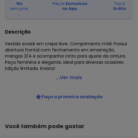
10
x
Preços
Exclusivos
Troca
sem juros
no App
Grátis
Descrição
Vestido evasê em crepe leve. Comprimento mídi. Possui
abertura frontal com fechamento em amarração,
mangas 3/4 e acompanha cinto para ajuste da cintura.
Peça feminina e elegante, ideal para diversas ocasiões.
Edição limitada. Invista!
Malwee - Vestido Mídi Evasê em Crepe Preto
...Ver mais
Código do produto: 8401090
Modelo: Evasê
Faça a primeira avaliação
Comprimento: Midi
Decote Frente : Canoa
Fornecedor: MALWEE MALHAS LTDA / CNPJ 84.429.737/0001-
14
Feito: Brasil
Você também pode gostar
Cuidados para conservação do produto: Temperatura
máxima de lavagem 30C. Não alvejar. Não passar sobre a