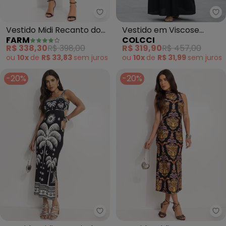
Farm - Vestido Midi Recanto do
Co
Vestido Midi Recanto dos
Vestido em Viscose
FARM
COLCCI
Coqueiros (Preto)
(Preto)
R$ 338,30
R$ 398,00
R$ 319,90
R$ 457,00
ou
10x
de
R$ 33,83
sem
juros
ou
10x
de
R$ 31,99
sem
juros
-20%
-20%
Farm - Vestido Midi Coqueiral (
Fa