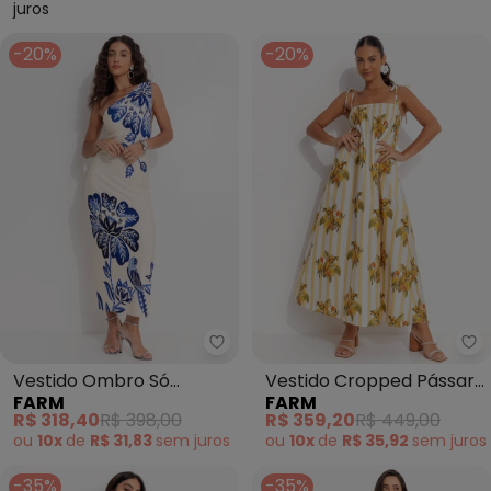
juros
-20%
-20%
Farm - Vestido Ombro Só Paraí
Fa
Vestido Ombro Só
Vestido Cropped Pássaro
FARM
FARM
Paraíso (Bege)
Chic (Amarelo)
R$ 318,40
R$ 398,00
R$ 359,20
R$ 449,00
ou
10x
de
R$ 31,83
sem
juros
ou
10x
de
R$ 35,92
sem
juros
-35%
-35%