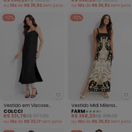
ou
10x
de
R$ 35,82
sem
juros
ou
10x
de
R$ 35,82
sem
juros
-12%
-10%
Colcci - Vestido em Viscose (Pr
Fa
Vestido em Viscose
Vestido Midi Milena
COLCCI
FARM
(Preto)
(Preto)
R$ 331,76
R$ 377,00
R$ 358,20
R$ 398,00
ou
10x
de
R$ 33,17
sem
juros
ou
10x
de
R$ 35,82
sem
juros