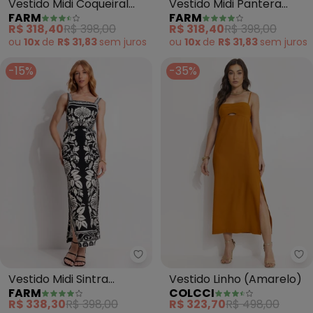
Vestido Midi Coqueiral
Vestido Midi Pantera
FARM
FARM
(Preto)
Boho (Preto)
R$ 318,40
R$ 398,00
R$ 318,40
R$ 398,00
ou
10x
de
R$ 31,83
sem
juros
ou
10x
de
R$ 31,83
sem
juros
-15%
-35%
Farm - Vestido Midi Sintra (Pret
Co
Vestido Midi Sintra
Vestido Linho (Amarelo)
FARM
COLCCI
(Preto)
R$ 338,30
R$ 398,00
R$ 323,70
R$ 498,00