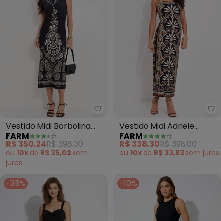
Farm - Vestido Midi Borbolina (
Fa
Vestido Midi Borbolina
Vestido Midi Adriele
FARM
FARM
(Preto)
(Preto)
R$ 350,24
R$ 398,00
R$ 338,30
R$ 398,00
ou
10x
de
R$ 35,02
sem
ou
10x
de
R$ 33,83
sem
juros
juros
-35%
-10%