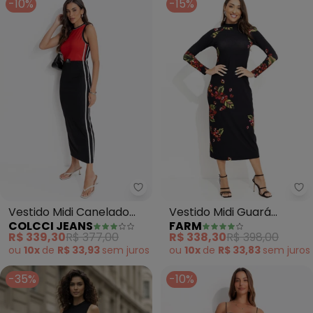
-10%
-15%
Colcci Jeans - Vestido Midi Can
Fa
Vestido Midi Canelado
Vestido Midi Guará
COLCCI JEANS
FARM
Preto
(Preto)
R$ 339,30
R$ 377,00
R$ 338,30
R$ 398,00
ou
10x
de
R$ 33,93
sem
juros
ou
10x
de
R$ 33,83
sem
juros
-35%
-10%