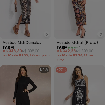
Farm - Vestido Midi Daniela (Pr
Fa
Vestido Midi Daniela
Vestido Midi Lili (Preto)
FARM
FARM
(Preto)
R$ 338,30
R$ 398,00
R$ 342,28
R$ 398,00
ou
10x
de
R$ 33,83
sem
juros
ou
10x
de
R$ 34,22
sem
juros
NEW
-20%