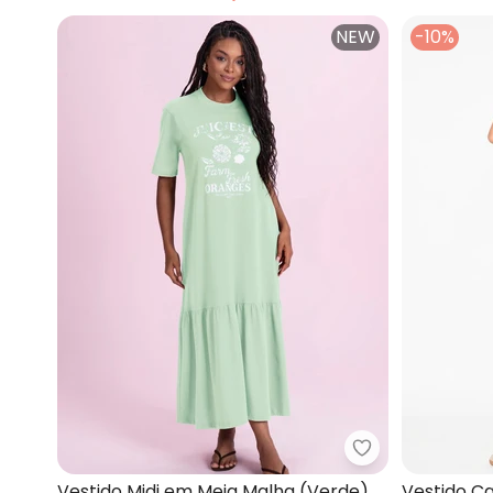
NEW
-10%
Angel - Vestid
Vestido Midi em Meia Malha (Verde)
Vestido C