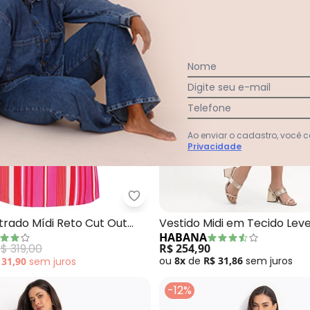
Nome
Digite seu e-mail
Telefone
Ao enviar o cadastro, você
Privacidade
stido Midi Decote V em Tricoline (Rosa)
Enfim - Vestido Listrado Mídi Re
strado Mídi Reto Cut Out
Vestido Midi em Tecido Lev
HABANA
(Rosa)
$ 319,00
R$ 254,90
ou
8x
de
R$ 31,86
sem
juros
 31,90
sem
juros
-12%