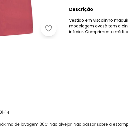
Descrição
Vestido em viscolinho maquin
modelagem evasê tem a cintu
Malwee - Vestido Mídi Evasê Rosê
inferior. Comprimento mídi, at
01-14
xima de lavagem 30C. Não alvejar. Não passar sobre a estamp