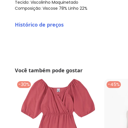
Tecido: Viscolinho Maquinetado
Composição: Viscose 78% Linho 22%
Histórico de preços
O preço apresentado abaixo é o menor oferecido em al
agosto/2026
julho/2026
junho/2026
maio/2026
abril/2026
Você também pode gostar
março/2026
fevereiro/2026
-30%
-45%