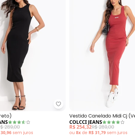
do Canelado (Rosa)
Colcci Jeans - Vestido (Preto)
reto)
Vestido Canelado Midi Cj (
ANS
COLCCI JEANS
$ 289,00
R$ 254,32
R$ 289,00
 30,96
sem
juros
ou
8x
de
R$ 31,79
sem
juros