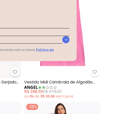
 concorda com a nossa
Política de
to Cut Out (Rosa)
Habana - Vestido Midi em Tecido Leve Sarjado (R
Angel - V
e Sarjado
Vestido Midi Cambraia de Algodão
ANGEL
(Rosa)
R$ 246,93
R$ 379,90
ou
8x
de
R$ 30,86
sem
juros
-29%