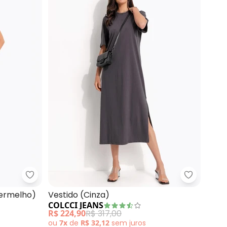
Colcci Jeans - Vestido Canelado Midi Cj (Vermelh
Colcci Je
Vermelho)
Vestido (Cinza)
COLCCI JEANS
R$ 224,90
R$ 317,00
ou
7x
de
R$ 32,12
sem
juros