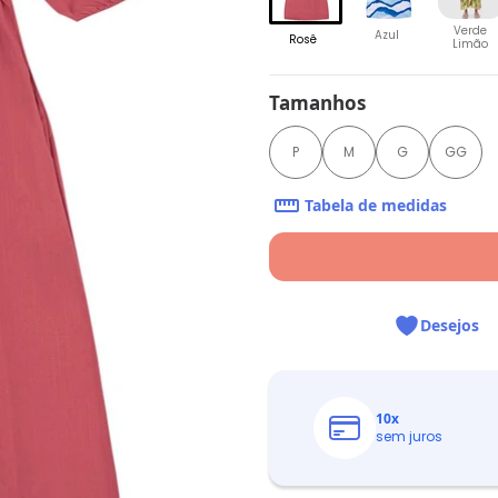
Verde
Azul
Rosê
Limão
Tamanhos
P
M
G
GG
Tabela de medidas
Desejos
10
x
sem juros