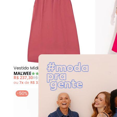
Malwee - Vesti
Vestido Mídi Evasê (Rosê)
Vestido (R
MALWEE
COLCCI
R$ 237,30
R$ 339,00
R$ 251,35
R
ou
7x
de
R$ 33,90
sem
juros
ou
8x
de
R$
-50%
-30%