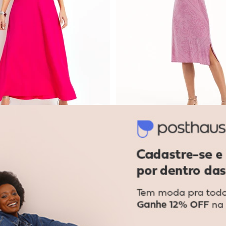
do Mídi Evasê (Rosê)
Colcci - Vestido (Rosa)
osa)
Vestido Midi em Viscose (R
HABANA
$ 457,00
R$ 244,90
ou
8x
de
R$ 30,61
sem
juros
 31,41
sem
juros