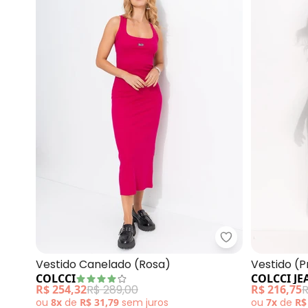
Colcci - Vesti
Vestido Canelado (Rosa)
Vestido (P
COLCCI
COLCCI JE
R$ 254,32
R$ 289,00
R$ 216,75
R
ou
8x
de
R$ 31,79
sem
juros
ou
7x
de
R$