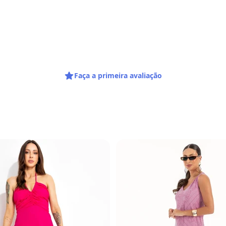
gum dia do mês, para o menor tamanho disponível.
Faça a primeira avaliação