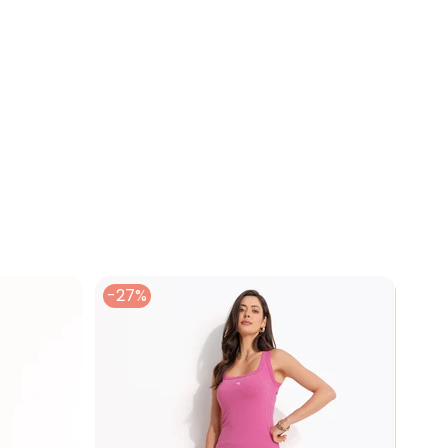
N/D*
R$ 135,6
R$ 118,65
R$ 152,55
R$ 186,45
R$ 186,45
N/D*
-27%