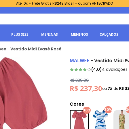
Até 10x + Frete Grátis R$249 Brasil - cupom ANTECIPADO
PLUS SIZE
MENINAS
MENINOS
CALÇADOS
ee - Vestido Mídi Evasê Rosê
MALWEE
-
Vestido Mídi 
(
4,0
)
4
avaliações
R$ 339,00
R$ 237,30
7x
R$ 3
ou
de
Cores
30%
3
30%