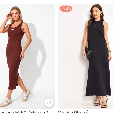
-35%
o Midi em Meia Malha (Verde)
Colcci Jeans - Vestido Canelado
anelado Midi Cj (Marrom)
Vestido (Preto)