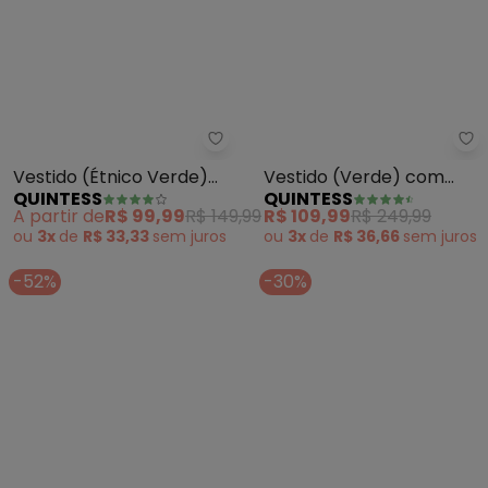
Quintess - Vestido (Étnico Ver
Qu
Vestido (Étnico Verde)
Vestido (Verde) com
QUINTESS
QUINTESS
em Malha de Viscose
Alças Cruzadas
A partir de
R$ 99,99
R$ 149,99
R$ 109,99
R$ 249,99
ou
3x
de
R$ 33,33
sem
juros
ou
3x
de
R$ 36,66
sem
juros
-52%
-30%