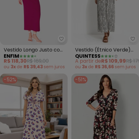
Enfim - Vestido Longo Justo co
Qu
Vestido Longo Justo com
Vestido (Étnico Verde)
ENFIM
QUINTESS
Fenda (Fúcsia)
em Malha de Viscose
R$ 118,30
R$ 169,00
A partir de
R$ 109,99
R$ 17
ou
3x
de
R$ 39,43
sem
juros
ou
3x
de
R$ 36,66
sem
juros
-52%
-51%