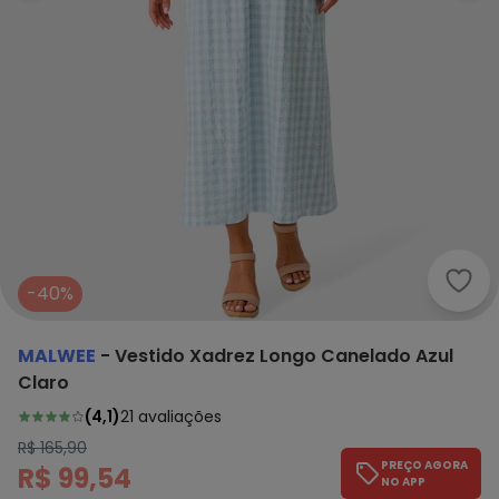
Malw
-40%
MALWEE
-
Vestido Xadrez Longo Canelado Azul
Claro
(
4,1
)
21
avaliações
R$ 165,90
PREÇO AGORA
R$ 99,54
NO APP