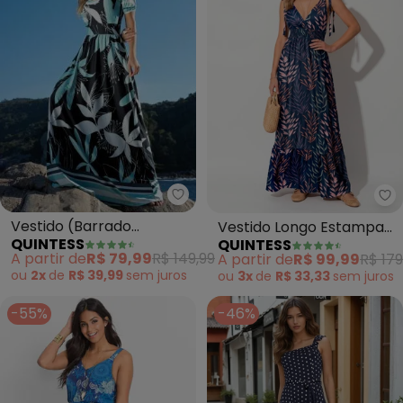
Quintess - Vestido (Barrado Ma
Qu
Vestido (Barrado
Vestido Longo Estampa
QUINTESS
QUINTESS
Marinho) com Elástico no
Algas com Alças Finas e
A partir de
R$ 79,99
R$ 149,99
A partir de
R$ 99,99
R$ 179
Punho
Babado na Barra em
ou
2x
de
R$ 39,99
sem
juros
ou
3x
de
R$ 33,33
sem
juros
Malha Fria
-55%
-46%