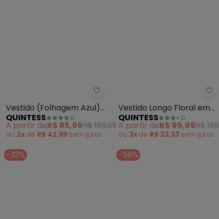
Quintess - Vestido (Folhagem A
Qu
Vestido (Folhagem Azul)
Vestido Longo Floral em
QUINTESS
QUINTESS
em Malha de Viscose
Malha Fria com Fenda
A partir de
R$ 85,99
R$ 169,99
A partir de
R$ 99,99
R$ 159
Lateral
ou
2x
de
R$ 42,99
sem
juros
ou
3x
de
R$ 33,33
sem
juros
-33%
-56%