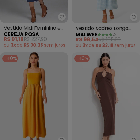
Cereja Rosa - Vestido Midi Fem
Ma
Vestido Midi Feminino em
Vestido Xadrez Longo
CEREJA ROSA
MALWEE
Viscose Manga 3/4 (Azul)
Canelado (Azul Claro)
R$ 91,16
R$ 227,90
R$ 99,54
R$ 165,90
ou
3x
de
R$ 30,38
sem
juros
ou
3x
de
R$ 33,18
sem
juros
-40%
-43%