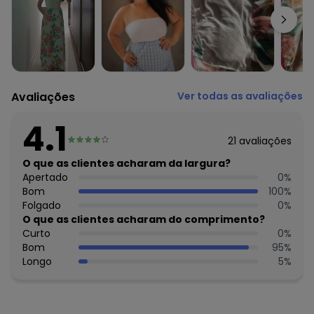
Cuidados para conservação do produto: Temperatura
máxima de lavagem 30C. Não alvejar. Não passar sobre a
estampa.
Tecido: Malha Viscose Canelada La
Composição: 96% Viscose / 4% Elastano
Histórico de preços
Avaliações
Ver todas as avaliações
O preço apresentado abaixo é o menor oferecido em
algum dia do mês, para o menor tamanho disponível.
4.1
R$ 58,06
agosto/2026
21
avaliações
R$ 66,36
julho/2026
R$ 74,65
O que as clientes acharam da largura?
junho/2026
R$ 82,95
Apertado
0
%
maio/2026
R$ 49,77
Bom
100
%
abril/2026
R$ 49,77
Folgado
0
%
março/2026
N/D*
O que as clientes acharam do comprimento?
fevereiro/2026
Curto
0
%
Bom
95
%
Longo
5
%