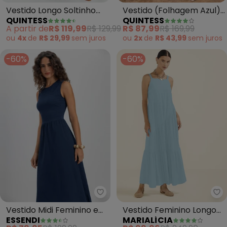
Vestido Longo Soltinho
Vestido (Folhagem Azul)
QUINTESS
QUINTESS
com Fenda (Azul)
com Argola no Decote
A partir de
R$ 119,99
R$ 129,99
R$ 87,99
R$ 169,99
ou
4x
de
R$ 29,99
sem
juros
ou
2x
de
R$ 43,99
sem
juros
-60%
-60%
Essendi - Vestido Midi Feminino
Ma
Vestido Midi Feminino em
Vestido Feminino Longo
ESSENDI
MARIALÍCIA
Malha (Azul)
com Franzidos (Azul)