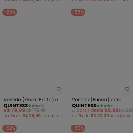
-55%
-66%
Qu
Quintess - Vestido (Floral Pret
Vestido (Fúcsia) com
Vestido (Floral Preto) em
QUINTESS
QUINTESS
Detalhe no Decote
Malha de Viscose
A partir de
R$ 99,99
R$ 299
R$ 79,99
R$ 179,99
Frente
ou
3x
de
R$ 33,33
sem
juros
ou
2x
de
R$ 39,99
sem
juros
-52%
-50%