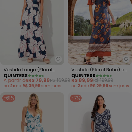
Quintess - Vestido Longo (Flora
Qu
Vestido Longo (Floral
Vestido (Floral Boho) em
QUINTESS
QUINTESS
Azul) com Alças e
Malha Fria
A partir de
R$ 79,99
R$ 169,99
R$ 89,99
R$ 199,99
Babado
ou
2x
de
R$ 39,99
sem
juros
ou
3x
de
R$ 29,99
sem
juros
-61%
-7%