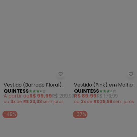
Quintess - Vestido (Barrado Flo
Qu
Vestido (Barrado Floral)
Vestido (Pink) em Malha
QUINTESS
QUINTESS
em Malha Fria
de Viscose
A partir de
R$ 99,99
R$ 209,99
R$ 89,99
R$ 179,99
ou
3x
de
R$ 33,33
sem
juros
ou
3x
de
R$ 29,99
sem
juros
-49%
-37%