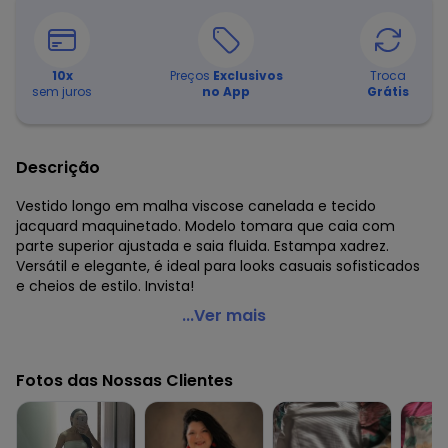
10
x
Preços
Exclusivos
Troca
sem juros
no App
Grátis
Descrição
Vestido longo em malha viscose canelada e tecido
jacquard maquinetado. Modelo tomara que caia com
parte superior ajustada e saia fluida. Estampa xadrez.
Versátil e elegante, é ideal para looks casuais sofisticados
e cheios de estilo. Invista!
Malwee - Vestido Xadrez Longo Canelado Azul Claro
...Ver mais
Código do produto: 8081484
Comprimento: Longo
Fotos das Nossas Clientes
Fornecedor: MALWEE MALHAS LTDA / CNPJ 84.429.737/0001-
14
Feito: Brasil