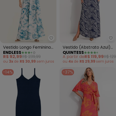
Endless - Vestido Longo Femini
Qu
Vestido Longo Feminino
Vestido (Abstrato Azul)
ENDLESS
QUINTESS
em Meia Malha (Azul)
em Malha de Viscose
R$ 92,99
R$ 239,99
A partir de
R$ 119,99
R$ 129
ou
3x
de
R$ 30,99
sem
juros
ou
4x
de
R$ 29,99
sem
juros
-14%
-37%