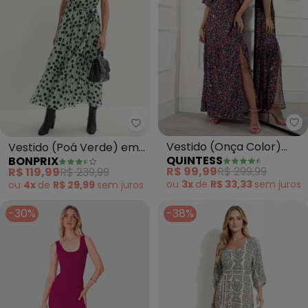
Qu
bonprix - Vestido (Poá Verde)
Vestido (Onça Color)
Vestido (Poá Verde) em
QUINTESS
BONPRIX
com Fenda
Crepe Plano
R$ 99,99
R$ 299,99
R$ 119,99
R$ 239,99
ou
3x
de
R$ 33,33
sem
juros
ou
4x
de
R$ 29,99
sem
juros
-30%
-38%