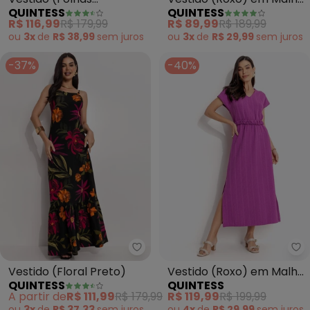
QUINTESS
QUINTESS
Listradas) em Malha de
de Viscose
R$ 116,99
R$ 179,99
R$ 89,99
R$ 189,99
Viscose
ou
3x
de
R$ 38,99
sem
juros
ou
3x
de
R$ 29,99
sem
juros
-37%
-40%
Quintess - Vestido (Floral Preto
Qu
Vestido (Floral Preto)
Vestido (Roxo) em Malha
QUINTESS
QUINTESS
Texturizada
A partir de
R$ 111,99
R$ 179,99
R$ 119,99
R$ 199,99
ou
3x
de
R$ 37,33
sem
juros
ou
4x
de
R$ 29,99
sem
juros