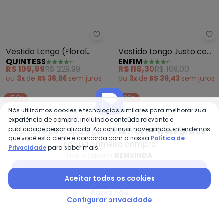
Quintess - Vestido Longo (Floral
En
Vestido Longo (Floral
Vestido Longo Justo com
QUINTESS
ENFIM
Laranja)
Fenda (Marrom)
R$ 109,99
R$ 229,99
R$ 118,30
R$ 169,00
ou
3x
de
R$ 36,66
sem
juros
ou
3x
de
R$ 39,43
sem
juros
-56%
-38%
Nós utilizamos cookies e tecnologias similares para melhorar sua
experiência de compra, incluindo conteúdo relevante e
publicidade personalizada. Ao continuar navegando, entendemos
Compre pelo app e ganhe
12% OFF + frete grátis
que você está ciente e concorda com a nossa
Política de
na sua primeira compra
Privacidade
para saber mais.
Use o cupom
BEMVINDA
Baixar app Posthaus
Aceitar todos os cookies
Agora não
Configurar privacidade