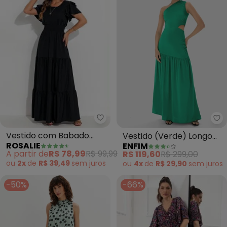
Rosalie - Vestido com Babado (
En
Vestido com Babado
Vestido (Verde) Longo
ROSALIE
ENFIM
(Preto)
Assimétrico
A partir de
R$ 78,99
R$ 99,99
R$ 119,60
R$ 299,00
ou
2x
de
R$ 39,49
sem
juros
ou
4x
de
R$ 29,90
sem
juros
-50%
-66%