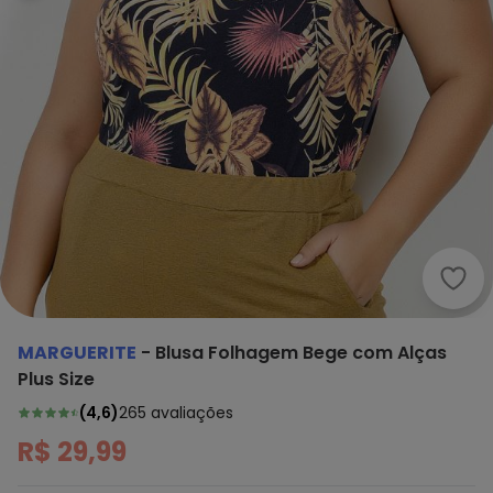
Marg
MARGUERITE
-
Blusa Folhagem Bege com Alças
Plus Size
(
4,6
)
265
avaliações
R$ 29,99