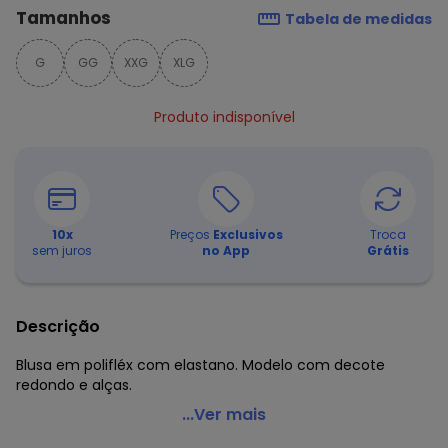
Tamanhos
Tabela de medidas
G
GG
XXG
XLG
Produto indisponível
10
x
Preços
Exclusivos
Troca
sem juros
no App
Grátis
Descrição
Blusa em polifléx com elastano. Modelo com decote
redondo e alças.
Marguerite - Blusa Folhagem Bege com Alças Plus Size
...Ver mais