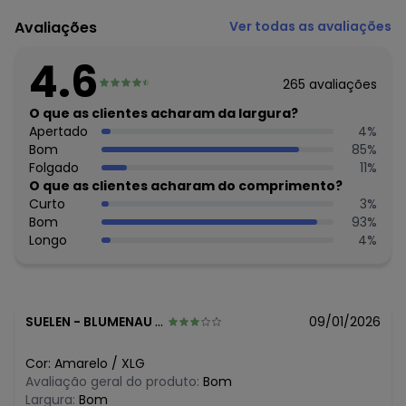
Código do produto: 3297214
Modelagem: Solto
Avaliações
Ver todas as avaliações
Decote frente: Redondo
Complemento: Alça
4.6
Tecido: Malha
265
avaliações
Composição: 92% poliéster 8% elastano
O que as clientes acharam da largura?
Apertado
4
%
Bom
85
%
Folgado
11
%
O que as clientes acharam do comprimento?
Curto
3
%
Bom
93
%
Longo
4
%
SUELEN
-
BLUMENAU - SC
09/01/2026
Cor:
Amarelo
/
XLG
Avaliação geral do produto:
Bom
Largura:
Bom