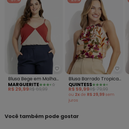
Marguerite - Blusa Bege em Mal
Quint
Blusa Bege em Malha
Blusa Barrado Tropical
MARGUERITE
QUINTESS
de Viscose
em Malha Fria
R$ 29,99
R$ 69,99
R$ 59,99
R$ 79,99
ou
2x
de
R$ 29,99
sem
juros
Você também pode gostar