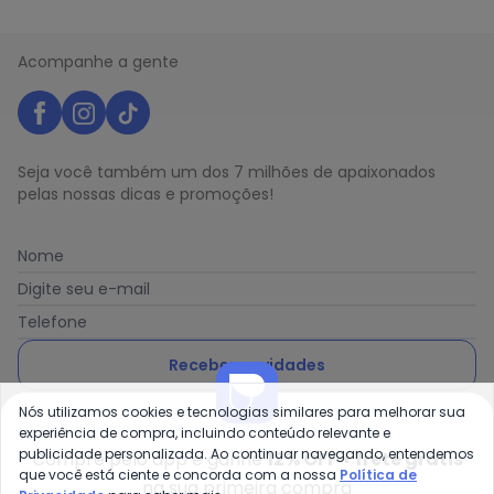
Acompanhe a gente
Seja você também um dos 7 milhões de apaixonados
pelas nossas dicas e promoções!
Nome
Digite seu e-mail
Telefone
Receber novidades
Nós utilizamos cookies e tecnologias similares para melhorar sua
Ao enviar o cadastro, você concorda com a nossa
Política
experiência de compra, incluindo conteúdo relevante e
de Privacidade
publicidade personalizada. Ao continuar navegando, entendemos
Compre pelo app e ganhe
12% OFF + frete grátis
que você está ciente e concorda com a nossa
Política de
na sua primeira compra