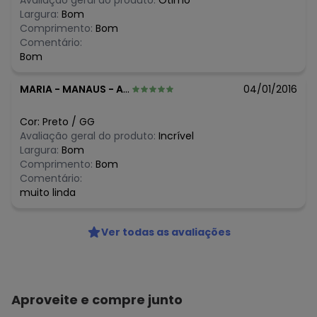
Avaliação geral do produto:
Ótimo
N/D*
junho/2026
Largura:
Bom
N/D*
maio/2026
Comprimento:
Bom
N/D*
abril/2026
Comentário:
N/D*
março/2026
Bom
N/D*
fevereiro/2026
MARIA
-
MANAUS - AM
04/01/2016
Cor:
Preto
/
GG
Avaliação geral do produto:
Incrível
Largura:
Bom
Comprimento:
Bom
Comentário:
muito linda
Ver todas as avaliações
Aproveite e compre junto