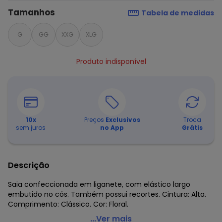
Tamanhos
Tabela de medidas
G
GG
XXG
XLG
Produto indisponível
10
x
Preços
Exclusivos
Troca
sem juros
no App
Grátis
Descrição
Saia confeccionada em liganete, com elástico largo
embutido no cós. Também possui recortes. Cintura: Alta.
Comprimento: Clássico. Cor: Floral.
Marguerite - Saia Evasê Floral Plus Size
...Ver mais