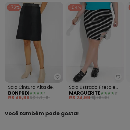
-72%
-64%
bonprix - Saia Cintura Alta de 
Margu
Saia Cintura Alta de
Saia Listrado Preto e
BONPRIX
MARGUERITE
Tweed Preta
Branco em Canelado
R$ 49,99
R$ 179,99
R$ 24,99
R$ 69,99
Você também pode gostar