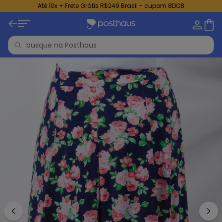
Até 10x + Frete Grátis R$249 Brasil - cupom 8DO8