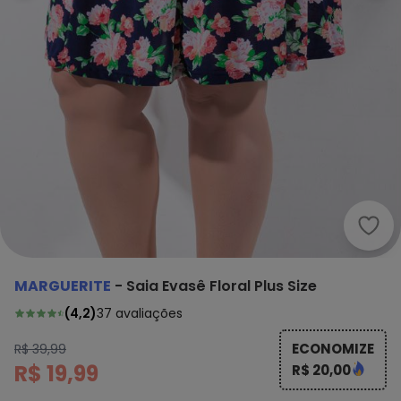
Marg
MARGUERITE
-
Saia Evasê Floral Plus Size
(
4,2
)
37
avaliações
ECONOMIZE
R$ 39,99
R$ 19,99
R$ 20,00