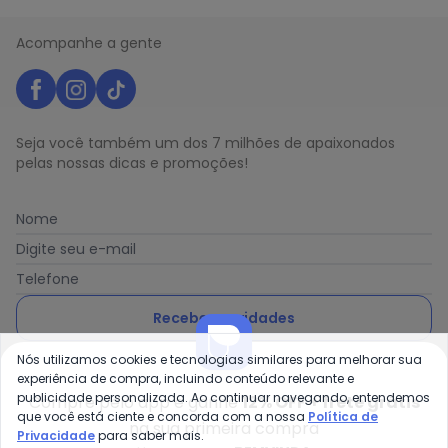
Acompanhe a gente
Seja você também um dos 7 milhões de apaixonados
pelas nossas dicas e promoções!
Nome
Digite seu e-mail
Telefone
Receber novidades
Nós utilizamos cookies e tecnologias similares para melhorar sua
Ao enviar o cadastro, você concorda com a nossa
Política
experiência de compra, incluindo conteúdo relevante e
de Privacidade
publicidade personalizada. Ao continuar navegando, entendemos
Compre pelo app e ganhe
12% OFF + frete grátis
que você está ciente e concorda com a nossa
Política de
na sua primeira compra
Privacidade
para saber mais.