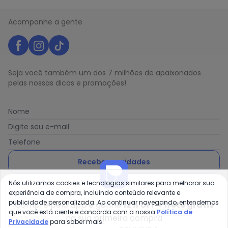
Acompanhe a gente
Seja você também um dos 7 milhões de apaixonados
pelas nossas dicas e promoções!
Nome
Digite seu e-mail
Telefone
Receber novidades
Nós utilizamos cookies e tecnologias similares para melhorar sua
Ao enviar o cadastro, você concorda com a nossa
Política
experiência de compra, incluindo conteúdo relevante e
de Privacidade
publicidade personalizada. Ao continuar navegando, entendemos
Compre pelo app e ganhe
12% OFF + frete grátis
que você está ciente e concorda com a nossa
Política de
na sua primeira compra
Privacidade
para saber mais.