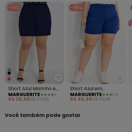
-14%
-58%
Marguerite - Short Azul Marinh
Margu
Short Azul Marinho em
Short Azul em
MARGUERITE
MARGUERITE
Malha
Bengaline
R$ 29,99
R$ 34,99
R$ 49,99
R$ 119,99
Você também pode gostar