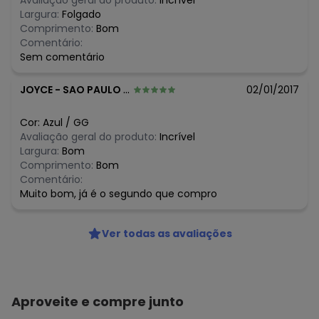
Avaliação geral do produto:
Incrível
N/D*
março/2026
Largura:
Folgado
N/D*
fevereiro/2026
Comprimento:
Bom
Comentário:
Sem comentário
JOYCE
-
SAO PAULO - SP
02/01/2017
Cor:
Azul
/
GG
Avaliação geral do produto:
Incrível
Largura:
Bom
Comprimento:
Bom
Comentário:
Muito bom, já é o segundo que compro
Ver todas as avaliações
Aproveite e compre junto