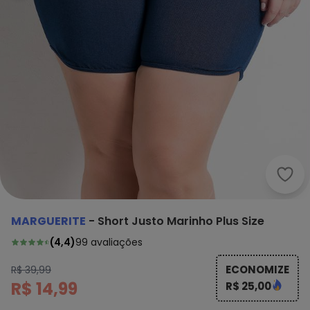
Marg
MARGUERITE
-
Short Justo Marinho Plus Size
(
4,4
)
99
avaliações
ECONOMIZE
R$ 39,99
R$ 14,99
R$ 25,00