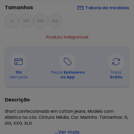
Tamanhos
Tabela de medidas
G
GG
XXG
XLG
Produto indisponível
10
x
Preços
Exclusivos
Troca
sem juros
no App
Grátis
Descrição
Short confeccionado em cotton jeans. Modelo com
elástico no cós. Cintura: Média. Cor: Marinho. Tamanhos: G,
GG, XXG, XLG.
Marguerite - Short Justo Marinho Plus Size
...Ver mais