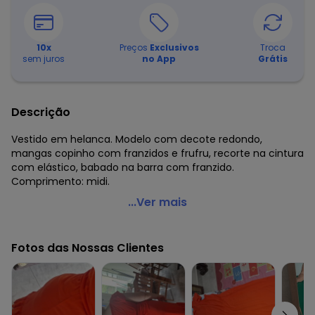
10
x
Preços
Exclusivos
Troca
sem juros
no App
Grátis
Descrição
Vestido em helanca. Modelo com decote redondo,
mangas copinho com franzidos e frufru, recorte na cintura
com elástico, babado na barra com franzido.
Comprimento: midi.
Marguerite - Vestido Midi Verde com Franzidos Plus Size
...Ver mais
Código do produto: 3417767
Modelagem: Solto
Fotos das Nossas Clientes
Comprimento da manga: Curta
Modelo da manga: Com franzido
Comprimento: Midi
Decote frente: Redondo
Complemento: Elástico na cintura; franzido; recorte