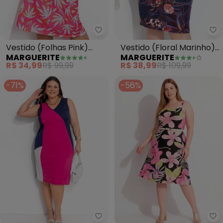
Marguerite - Vestido (Folhas Pi
Ma
Vestido (Folhas Pink)
Vestido (Floral Marinho)
MARGUERITE
MARGUERITE
Recortes Vazados Plus
em Malha
R$ 34,99
R$ 99,99
R$ 38,99
R$ 109,99
Size
-71%
-56%
Marguerite - Vestido (Azul Mar
Ma