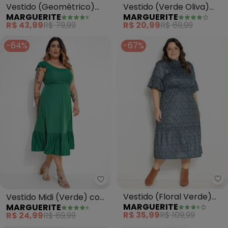
Vestido (Geométrico)
Vestido (Verde Oliva)
MARGUERITE
MARGUERITE
em Malha de Poliéster
com Amarração
R$ 43,99
R$ 79,99
R$ 20,99
R$ 69,99
-64%
-67%
Ma
Marguerite - Vestido Midi (Verd
Vestido (Floral Verde)
Vestido Midi (Verde) com
MARGUERITE
MARGUERITE
com Babados Plus Size
Franzidos Plus Size
R$ 35,99
R$ 109,99
R$ 24,99
R$ 69,99