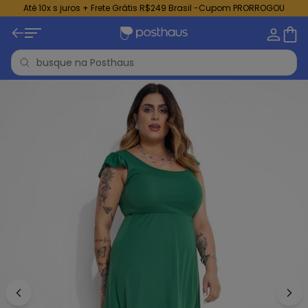
Até 10x s juros + Frete Grátis R$249 Brasil -Cupom PRORROGOU