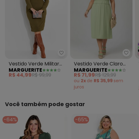
Marguerite - Vestido Verde Mil
Margu
Vestido Verde Militar
Vestido Verde Claro
MARGUERITE
MARGUERITE
em Canelado
em Malha Suede
R$ 44,99
R$ 99,99
R$ 71,99
R$ 129,99
ou
2x
de
R$ 35,99
sem
juros
Você também pode gostar
-64%
-65%