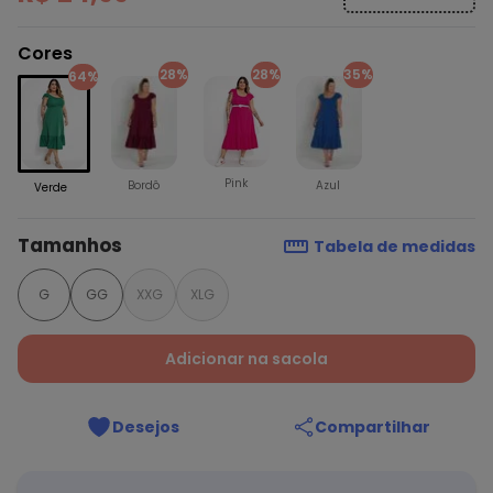
Cores
28%
28%
35%
64%
Pink
Bordô
Azul
Verde
Tamanhos
Tabela de medidas
G
GG
XXG
XLG
Adicionar na sacola
Desejos
Compartilhar