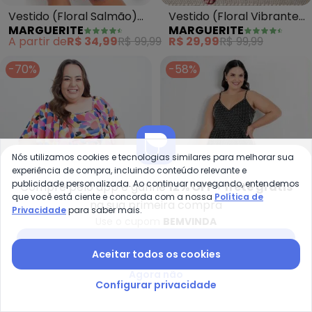
Vestido (Floral Salmão)
Vestido (Floral Vibrante
MARGUERITE
MARGUERITE
Transpassado Plus Size
Laranja) Transpassado
A partir de
R$ 34,99
R$ 99,99
R$ 29,99
R$ 99,99
-70%
-58%
Nós utilizamos cookies e tecnologias similares para melhorar sua
experiência de compra, incluindo conteúdo relevante e
publicidade personalizada. Ao continuar navegando, entendemos
Compre pelo app e ganhe
12% OFF + frete grátis
que você está ciente e concorda com a nossa
Política de
na sua primeira compra
Privacidade
para saber mais.
Use o cupom
BEMVINDA
Baixar app Posthaus
Aceitar todos os cookies
Ma
Marguerite - Vestido (Geométr
Agora não
Vestido com Babado Plus
Vestido (Geométrico
Configurar privacidade
MARGUERITE
MARGUERITE
Size (Poá Preto)
Colorido) em Jersey
R$ 28,99
R$ 69,99
R$ 38,99
R$ 129,99
Acetinado