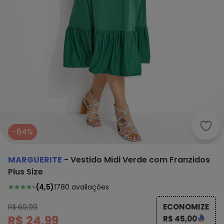
Marg
-64%
MARGUERITE
-
Vestido Midi Verde com Franzidos
Plus Size
(
4,5
)
1780
avaliações
ECONOMIZE
R$ 69,99
R$ 24,99
R$ 45,00