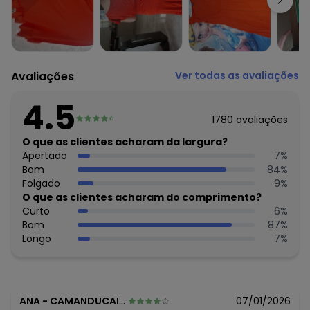
central nas costas
Tecido: Helanca
Composição: 100% poliéster
Histórico de preços
Avaliações
Ver todas as avaliações
O preço apresentado abaixo é o menor oferecido em
algum dia do mês, para o menor tamanho disponível.
4.5
R$ 44,99
agosto/2026
1780
avaliações
N/D*
julho/2026
R$ 34,99
O que as clientes acharam da largura?
junho/2026
R$ 34,99
Apertado
7
%
maio/2026
R$ 49,99
Bom
84
%
abril/2026
R$ 49,99
Folgado
9
%
março/2026
R$ 59,99
O que as clientes acharam do comprimento?
fevereiro/2026
Curto
6
%
Bom
87
%
Longo
7
%
ANA
-
CAMANDUCAIA - MG
07/01/2026