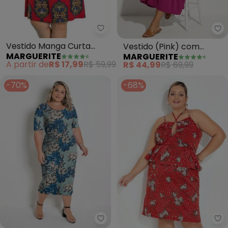
Marguerite - Vestido Manga C
Ma
Vestido Manga Curta
Vestido (Pink) com
MARGUERITE
MARGUERITE
(Vermelho) com
Transpasse Plus Size
A partir de
R$ 17,99
R$ 59,99
R$ 44,99
R$ 69,99
Estampa
-70%
-68%
Marguerite - Vestido Midi (Floral
Ma