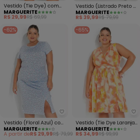
Vestido (Tie Dye) com
Vestido (Listrado Preto e
MARGUERITE
MARGUERITE
Fendas Laterais Plus Size
Branco) em Malha
R$ 29,99
R$ 69,99
R$ 39,99
R$ 79,99
-62%
-65%
Marguerite - Vestido (Floral Azu
Ma
Vestido (Floral Azul) com
Vestido (Tie Dye Laranja)
MARGUERITE
MARGUERITE
Fenda Plus Size
Transpassado Plus Size
A partir de
R$ 29,99
R$ 79,99
R$ 34,99
R$ 99,99