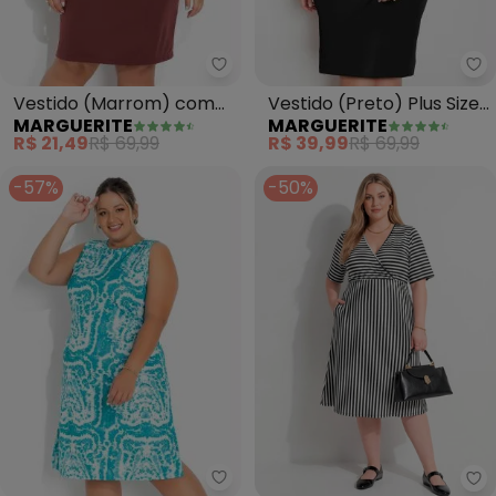
Marguerite - Vestido (Marrom)
Ma
Vestido (Marrom) com
Vestido (Preto) Plus Size
MARGUERITE
MARGUERITE
Mangas Longas Plus Size
com Mangas Princesa
R$ 21,49
R$ 69,99
R$ 39,99
R$ 69,99
-57%
-50%
Marguerite - Vestido (Tie Dye) 
Ma