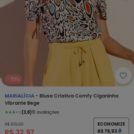
Mari
-70%
MARIALÍCIA
-
Blusa Criativa Comfy Ciganinha
Vibrante Bege
(
3,8
)
15
avaliações
ECONOMIZE
R$ 109,90
R$ 32,97
R$ 76,93