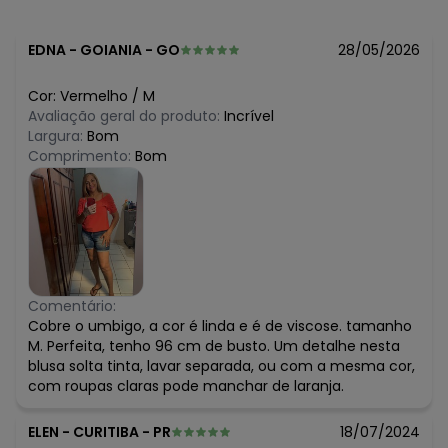
R$ 21,98
maio/2026
R$ 21,98
abril/2026
R$ 32,97
março/2026
EDNA
-
GOIANIA - GO
28/05/2026
R$ 32,97
fevereiro/2026
Cor:
Vermelho
/
M
Avaliação geral do produto:
Incrível
Largura:
Bom
Comprimento:
Bom
Comentário:
Cobre o umbigo, a cor é linda e é de viscose. tamanho
M. Perfeita, tenho 96 cm de busto. Um detalhe nesta
blusa solta tinta, lavar separada, ou com a mesma cor,
com roupas claras pode manchar de laranja.
ELEN
-
CURITIBA - PR
18/07/2024