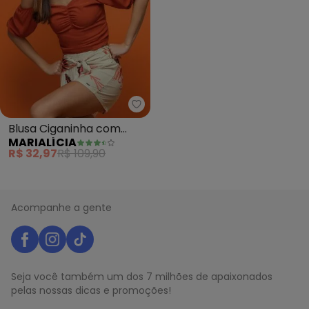
Marialícia - Blusa Ciganinha co
Blusa Ciganinha com
MARIALÍCIA
Alças Marialícia
R$ 32,97
R$ 109,90
(Marrom)
Acompanhe a gente
Seja você também um dos 7 milhões de apaixonados
pelas nossas dicas e promoções!