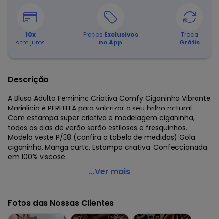
10
x
Preços
Exclusivos
Troca
sem juros
no App
Grátis
Descrição
A Blusa Adulto Feminino Criativa Comfy Ciganinha Vibrante
Marialicia é PERFEITA para valorizar o seu brilho natural.
Com estampa super criativa e modelagem ciganinha,
todos os dias de verão serão estilosos e fresquinhos.
Modelo veste P/38 (confira a tabela de medidas) Gola
ciganinha. Manga curta. Estampa criativa. Confeccionada
em 100% viscose.
Marialícia - Blusa Criativa Comfy Ciganinha Vibrante
...Ver mais
Bege
Código do produto: 6809776
Fotos das Nossas Clientes
Modelagem: Ampla
Modelo: Ciganinha