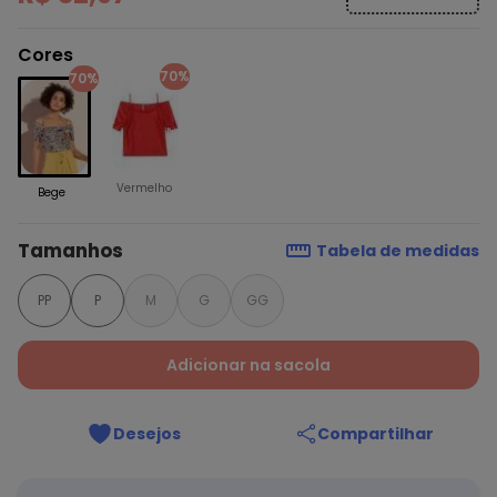
Cores
70%
70%
Vermelho
Bege
Tamanhos
Tabela de medidas
PP
P
M
G
GG
Adicionar na sacola
Desejos
Compartilhar