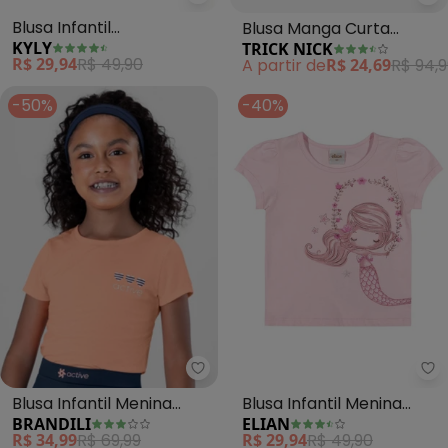
Kyly - Blusa Infantil Menina(Pink
Tr
Blusa Infantil
Blusa Manga Curta
KYLY
TRICK NICK
Menina(Pink)
Feminina (Rosa)
R$ 29,94
R$ 49,90
A partir de
R$ 24,69
R$ 94,9
-50%
-40%
El
Blusa Infantil Menina
Blusa Infantil Menina
BRANDILI
ELIAN
Active (Rosa)
Sereia (Rosa)
R$ 34,99
R$ 69,99
R$ 29,94
R$ 49,90