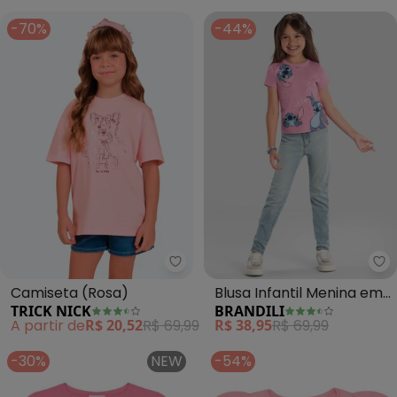
-70%
-44%
Trick Nick - Camiseta (Rosa)
Br
Camiseta (Rosa)
Blusa Infantil Menina em
TRICK NICK
BRANDILI
Malha do Stitch (Rosa)
A partir de
R$ 20,52
R$ 69,99
R$ 38,95
R$ 69,99
-30%
NEW
-54%