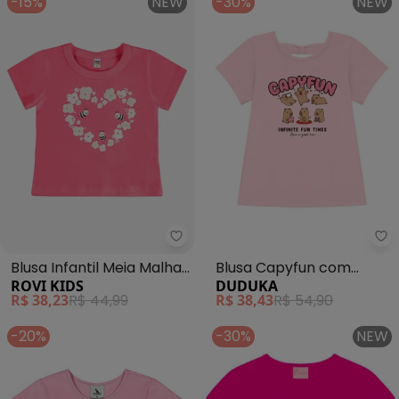
-15%
NEW
-30%
NEW
Rovi Kids - Blusa Infantil Meia
Du
Blusa Infantil Meia Malha
Blusa Capyfun com
ROVI KIDS
DUDUKA
com Estampa (Rosa)
Detalhe Laço nas Costas
R$ 38,23
R$ 44,99
R$ 38,43
R$ 54,90
(Rosa)
-20%
-30%
NEW