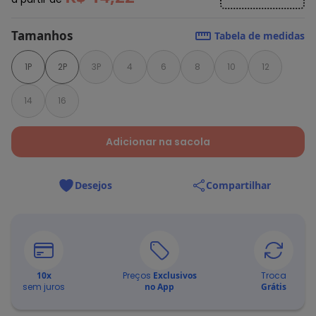
Tamanhos
Tabela de medidas
1P
2P
3P
4
6
8
10
12
14
16
Adicionar na sacola
Desejos
Compartilhar
10
x
Preços
Exclusivos
Troca
sem juros
no App
Grátis