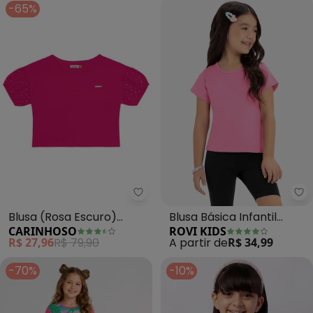
-65%
Carinhoso - Blusa (Rosa Escur
Ro
Blusa (Rosa Escuro)
Blusa Básica Infantil
CARINHOSO
ROVI KIDS
Cropped com Strass
Menina (Rosa)
R$ 27,96
R$ 79,90
A partir de
R$ 34,99
Menina
-70%
-10%