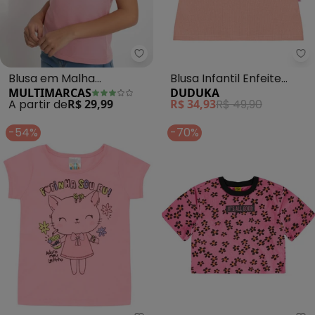
Multimarcas - Blusa em Malha 
Blusa em Malha
Blusa Infantil Enfeite
MULTIMARCAS
DUDUKA
Estampada (Rosa)
Lateral (Rosa)
A partir de
R$ 29,99
R$ 34,93
R$ 49,90
-54%
-70%