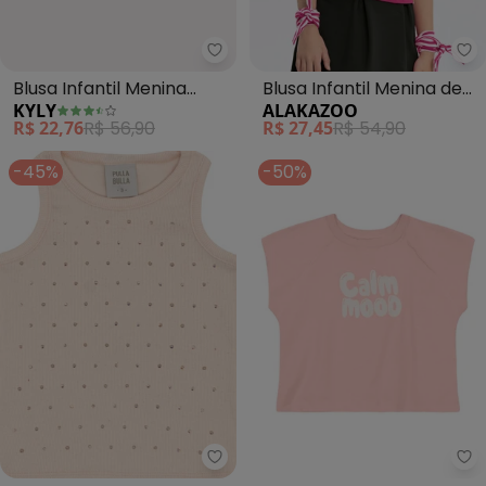
Kyly - Blusa Infantil Menina Lett
Al
Blusa Infantil Menina
Blusa Infantil Menina de
KYLY
ALAKAZOO
Lettering (Rosa)
Mangas Curtas (Rosa)
R$ 22,76
R$ 56,90
R$ 27,45
R$ 54,90
-45%
-50%
Pulla Bulla - Blusa Ribana com 
Br