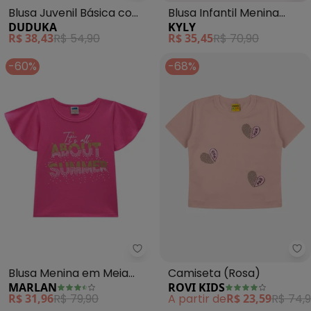
Blusa Juvenil Básica com
Blusa Infantil Menina
DUDUKA
KYLY
Etiqueta Enfeite (Rosa)
Bordado (Rosa)
R$ 38,43
R$ 54,90
R$ 35,45
R$ 70,90
-60%
-68%
Marlan - Blusa Menina em Meia
Ro
Blusa Menina em Meia
Camiseta (Rosa)
MARLAN
ROVI KIDS
Malha Penteada (Rosa)
R$ 31,96
R$ 79,90
A partir de
R$ 23,59
R$ 74,