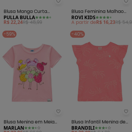
Pulla Bulla - Blusa Manga Curta
Ro
Blusa Manga Curta
Blusa Feminina Malhao
PULLA BULLA
ROVI KIDS
Menina (Rosa)
Fruit (Rosa)
R$ 22,24
R$ 48,99
A partir de
R$ 16,23
R$ 54,
-59%
-40%
Marlan - Blusa Menina em Meia
Br
Blusa Menina em Meia
Blusa Infantil Menina de
MARLAN
BRANDILI
Malha Penteada (Rosa)
Florzinhas (Rosa)