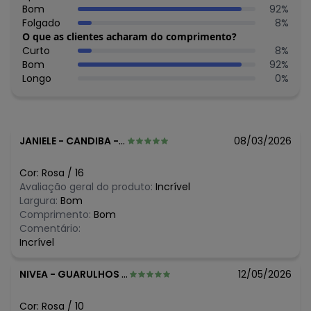
Cuidados para conservação do produto: NÃO ALVEJAR, NÃO
Bom
92
%
LAVAR A SECO, NÃO SECAR EM TAMBOR
Folgado
8
%
Tecido: MALHA
O que as clientes acharam do comprimento?
Composição: ALGODÃO 91% POLIÉSTER 9%
Curto
8
%
Bom
92
%
Histórico de preços
Longo
0
%
O preço apresentado abaixo é o menor oferecido em
algum dia do mês, para o menor tamanho disponível.
N/D*
agosto/2026
R$ 14,22
julho/2026
JANIELE
-
CANDIBA - BA
08/03/2026
R$ 14,22
junho/2026
R$ 23,45
maio/2026
Cor:
Rosa
/
16
R$ 23,45
abril/2026
Avaliação geral do produto:
Incrível
R$ 21,63
março/2026
Largura:
Bom
R$ 19,93
fevereiro/2026
Comprimento:
Bom
Comentário:
Incrível
NIVEA
-
GUARULHOS - SP
12/05/2026
Cor:
Rosa
/
10