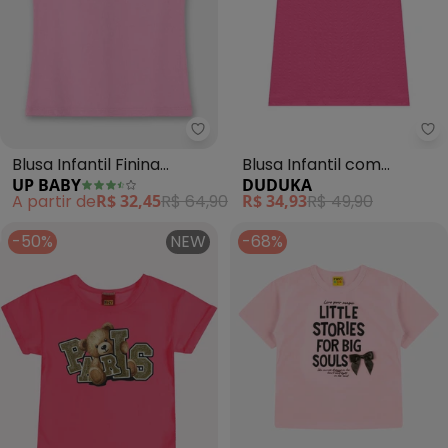
Up Baby - Blusa Infantil Finina 
Blusa Infantil Finina
Blusa Infantil com
UP BABY
DUDUKA
Cotton (Rosa)
Plaquinha (Rosa)
A partir de
R$ 32,45
R$ 64,90
R$ 34,93
R$ 49,90
-50%
NEW
-68%