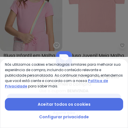
Alakazoo - Blusa Infantil em Ma
Mi
Blusa Infantil em Malha
Blusa Juvenil Meia Malha
ALAKAZOO
MILLI E NINA
Cotton Básica (Rosa)
Penteada Ampla (Rosa)
Nós utilizamos cookies e tecnologias similares para melhorar sua
R$ 34,93
R$ 49,90
R$ 26,97
R$ 89,90
experiência de compra, incluindo conteúdo relevante e
publicidade personalizada. Ao continuar navegando, entendemos
Compre pelo app e ganhe
12% OFF + frete grátis
-30%
NEW
-40%
que você está ciente e concorda com a nossa
Política de
na sua primeira compra
Privacidade
para saber mais.
Use o cupom
BEMVINDA
Baixar app Posthaus
Aceitar todos os cookies
Agora não
Configurar privacidade