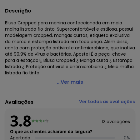
Descrição
Blusa Cropped para menina confeccionada em meia
malha listrada fio tinto. Superconfortável e estilosa, possui
modelagem cropped, mangas curtas, etiqueta exclusiva
da marca e estampa listrada em toda peça. Além disso,
conta com proteção antiviral e antimicrobiana, que inativa
até 99,9% de vírus e bactérias. Aposte! É a peça-chave
para a estação!¿ Blusa Cropped ¿ Manga curta ¿ Estampa
listrada ¿ Proteção antiviral e antimicrobiana ¿ Meia malha
listrada fio tinto
Marisol - Blusa Cropped Antiviral Manga Curta Rosa
...Ver mais
Código do produto: 8315206
Modelagem: Slim
Avaliações
Ver todas as avaliações
Comprimento da Manga: Curta
Decote Frente : Redondo
3.8
Decote Costas: Redondo
12
avaliações
Fornecedor: MARISOL VESTUARIO S.A. / CNPJ
20.454.870/0015-4
O que as clientes acharam da largura?
Feito: Brasil
Apertado
0
%