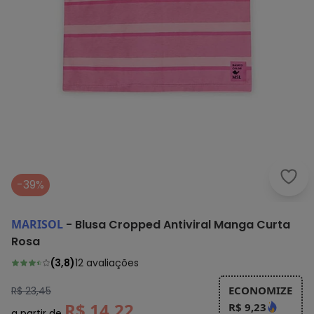
Mari
-39%
MARISOL
-
Blusa Cropped Antiviral Manga Curta
Rosa
(
3,8
)
12
avaliações
ECONOMIZE
R$ 23,45
R$ 14,22
R$ 9,23
a partir de