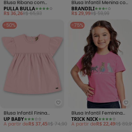
Blusa Ribana com
Blusa Infantil Menina com
PULLA BULLA
BRANDILI
Elastano Leve (Rosa)
Estampa Tropical (Rosa)
R$ 36,26
R$ 65,93
R$ 29,99
R$ 59,99
-50%
-75%
Up Baby - Blusa Infantil Finina 
Tr
Blusa Infantil Finina
Blusa Infantil Feminina
UP BABY
TRICK NICK
Algodão (Rosa)
(Rosa)
A partir de
R$ 37,45
R$ 74,90
A partir de
R$ 22,49
R$ 89,9