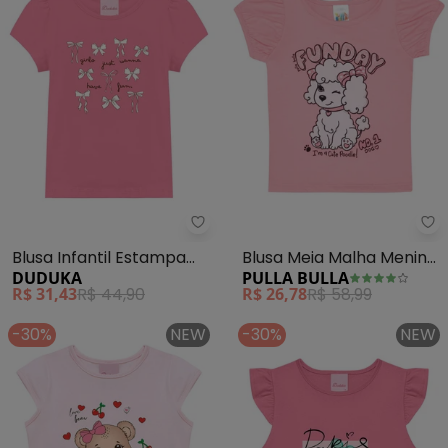
Pu
Blusa Infantil Estampa
Blusa Meia Malha Menina
DUDUKA
PULLA BULLA
Laço (Rosa)
(Rosa)
R$ 31,43
R$ 44,90
R$ 26,78
R$ 58,99
-30%
NEW
-30%
NEW