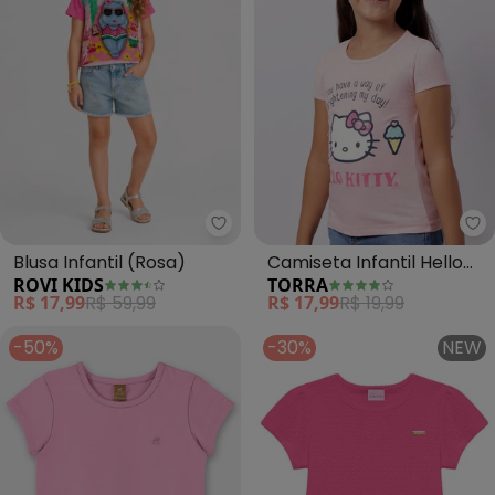
Rovi Kids - Blusa Infantil (Rosa)
To
Blusa Infantil (Rosa)
Camiseta Infantil Hello
ROVI KIDS
TORRA
Kitty Manga Curta (Rosa)
R$ 17,99
R$ 59,99
R$ 17,99
R$ 19,99
-50%
-30%
NEW