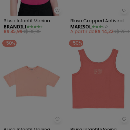
Brandili - Blusa Infantil Menina
Ma
Blusa Infantil Menina
Blusa Cropped Antiviral
BRANDILI
MARISOL
Cotton(Rosa)
Manga Curta (Rosa)
R$ 35,99
R$ 39,99
A partir de
R$ 14,22
R$ 23,
-50%
-50%
Colorittá - Blusa Infantil Menina
Br
Blusa Infantil Menina
Blusa Infantil Menina