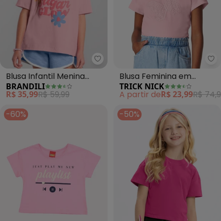
Brandili - Blusa Infantil Menina F
Tr
Blusa Infantil Menina
Blusa Feminina em
BRANDILI
TRICK NICK
Floral (Rosa)
Cotton Leve (Rosa)
R$ 35,99
R$ 59,99
A partir de
R$ 23,99
R$ 74,
-60%
-50%