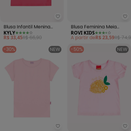
Kyly - Blusa Infantil Menina Lett
Ro
Blusa Infantil Menina
Blusa Feminina Meia
KYLY
ROVI KIDS
Lettering (Rosa)
Malha (Rosa)
R$ 33,45
R$ 66,90
A partir de
R$ 23,59
R$ 74,
-30%
NEW
-50%
NEW
Ky