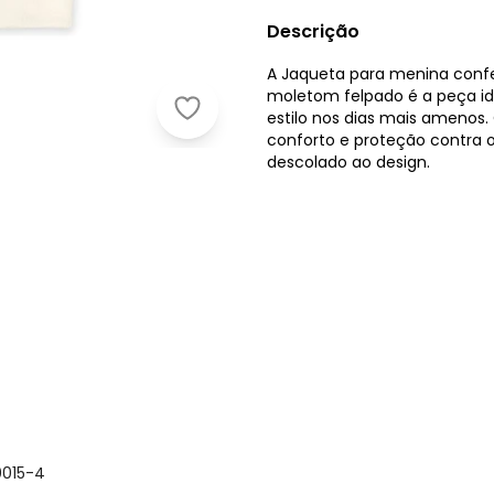
Descrição
A Jaqueta para menina con
moletom felpado é a peça ide
Marisol - Jaqueta com Capuz Infant
estilo nos dias mais amenos
conforto e proteção contra 
descolado ao design.
0015-4