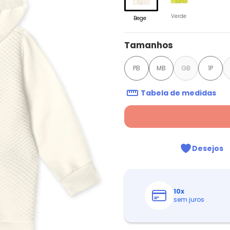
Verde
Bege
Tamanhos
PB
MB
GB
1P
Tabela de medidas
Desejos
10
x
sem juros