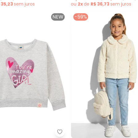
 35,23
sem
juros
ou
2x
de
R$ 36,73
sem
juros
NEW
-59%
lusão Juvenil Menina Moletinho ( Bege )
Marlan - Blusão Infantil Menin