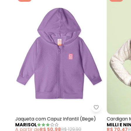
Marisol - Jaqu
Jaqueta com Capuz Infantil (Bege)
Cardigan 
MARISOL
MILLI E NI
(Bege)
A partir de
R$ 50,98
R$ 129,90
R$ 70,47
R