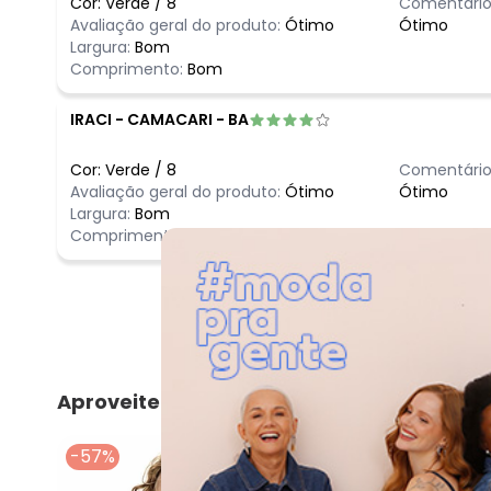
Cor:
Verde
/
8
Comentário
Avaliação geral do produto:
Ótimo
Ótimo
Largura:
Bom
Comprimento:
Bom
IRACI
-
CAMACARI - BA
Cor:
Verde
/
8
Comentário
Avaliação geral do produto:
Ótimo
Ótimo
Largura:
Bom
Comprimento:
Longo
Aproveite e compre junto
-57%