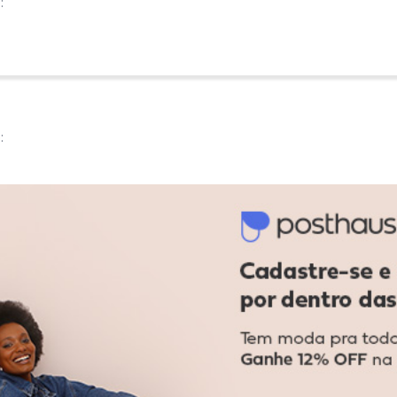
:
:
Ver todas as avaliações