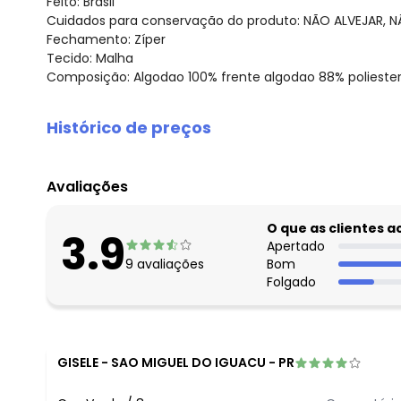
Feito: Brasil
Cuidados para conservação do produto: NÃO ALVEJAR, 
Fechamento: Zíper
Tecido: Malha
Composição: Algodao 100% frente algodao 88% poliester
Histórico de preços
O preço apresentado abaixo é o menor oferecido em al
agosto/2026
Avaliações
julho/2026
junho/2026
O que as clientes 
3.9
maio/2026
Apertado
9
avaliações
Bom
abril/2026
Folgado
março/2026
fevereiro/2026
GISELE
-
SAO MIGUEL DO IGUACU - PR