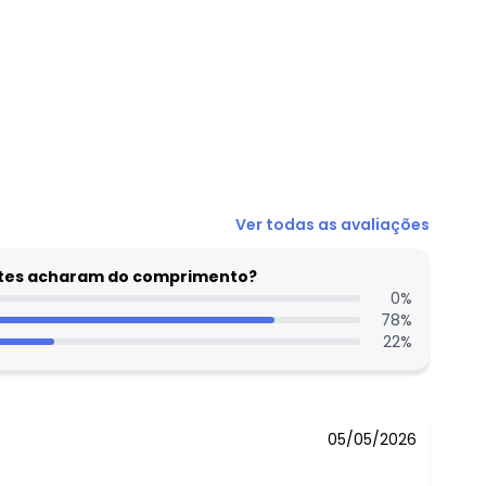
N/D*
Ver todas as avaliações
R$ 60,57
R$ 60,57
entes acharam do comprimento?
R$ 65,24
0
%
78
%
R$ 60,57
22
%
R$ 65,24
N/D*
05/05/2026