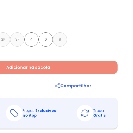
2P
3P
4
6
8
Adicionar na sacola
Compartilhar
Preços
Exclusivos
Troca
no App
Grátis