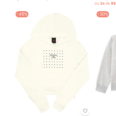
ou
2x
de
R$
-45%
-20%
Pulla Bulla - B