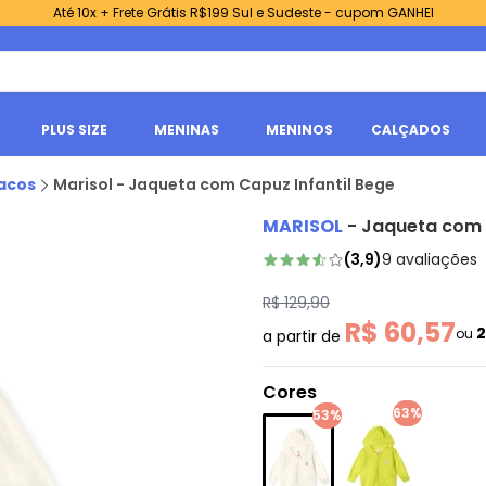
Até 10x + Frete Grátis R$199 Sul e Sudeste - cupom GANHEI
PLUS SIZE
MENINAS
MENINOS
CALÇADOS
acos
Marisol - Jaqueta com Capuz Infantil Bege
MARISOL
-
Jaqueta com 
(
3,9
)
9
avaliações
R$ 129,90
R$ 60,57
ou
a partir de
Cores
63%
53%