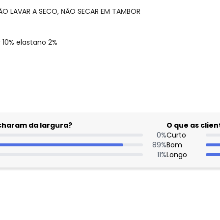
NÃO LAVAR A SECO, NÃO SECAR EM TAMBOR
 10% elastano 2%
gum dia do mês, para o menor tamanho disponível.
acharam da largura?
O que as cli
0
%
Curto
89
%
Bom
11
%
Longo