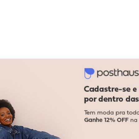
gum dia do mês, para o menor tamanho disponível.
acharam da largura?
O que as cli
0
%
Curto
82
%
Bom
18
%
Longo