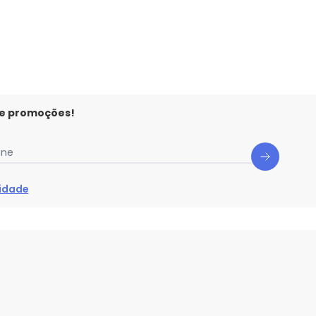
 e promoções!
one
cidade