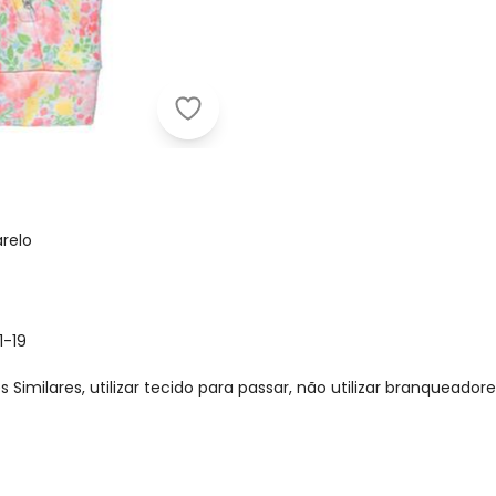
Marlan - Macacão Bebê Molecotton
relo
1-19
imilares, utilizar tecido para passar, não utilizar branqueadore