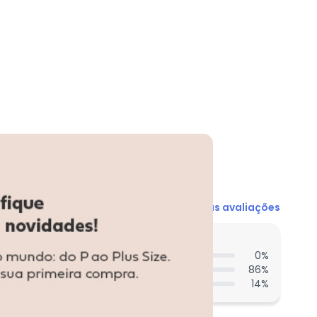
N/D*
R$ 21,98
R$ 32,97
R$ 32,97
R$ 32,97
N/D*
N/D*
Ver todas as avaliações
entes acharam do comprimento?
0
%
86
%
14
%