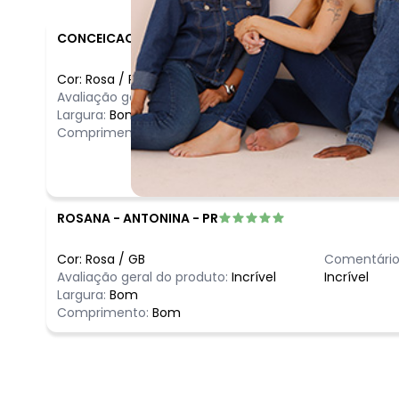
CONCEICAO
-
SANTO ANTONIO DE JESUS - BA
Cor:
Rosa
/
RN
Avaliação geral do produto:
Ótimo
Largura:
Bom
Comprimento:
Bom
ROSANA
-
ANTONINA - PR
Cor:
Rosa
/
GB
Comentário
Avaliação geral do produto:
Incrível
Incrível
Largura:
Bom
Comprimento:
Bom