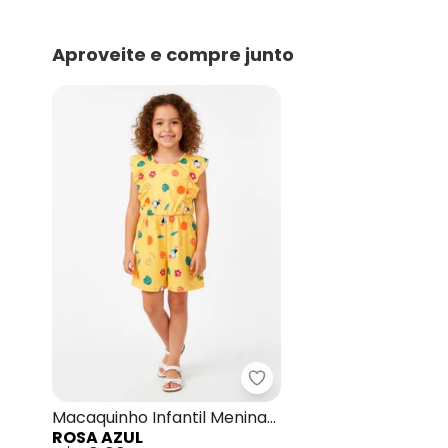
Aproveite e compre junto
Rosa Azul - Macaquinho 
Macaquinho Infantil Menina
ROSA AZUL
Tropical Amarelo