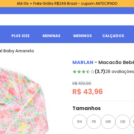
Até 10x + Frete Grátis R$249 Brasil - cupom ANTECIPADO
PLUS SIZE
MENINAS
MENINOS
CALÇADOS
al Baby Amarelo
MARLAN
-
Macacão Bebê 
(
3,7
)
28
avaliações
R$ 109,90
R$ 43,96
Tamanhos
RN
PB
MB
GB