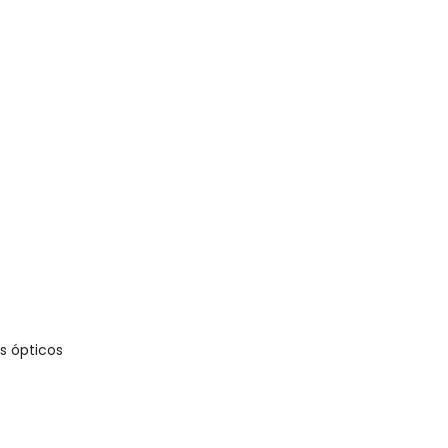
 Mini Floral Baby Amarelo
s ópticos