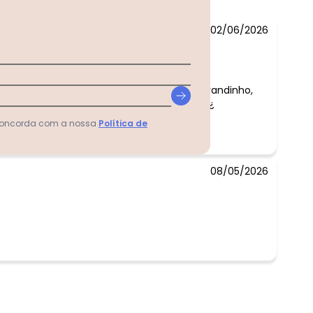
02/06/2026
io:
imente, perfeitas. Só achei que são formas
o RN é bem pequenininho, se o baby for grandinho,
Mas são de uma qualidade impecável ¿¿¿¿¿¿
 concorda com a nossa
Política de
08/05/2026