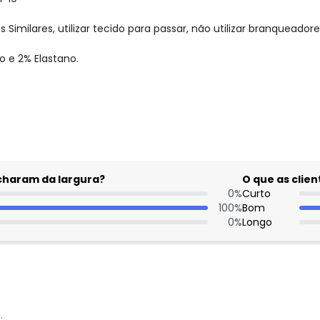
imilares, utilizar tecido para passar, não utilizar branqueadore
 e 2% Elastano.
gum dia do mês, para o menor tamanho disponível.
acharam da largura?
O que as cli
0
%
Curto
100
%
Bom
0
%
Longo
: