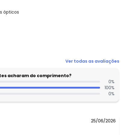
s ópticos
N/D*
Ver todas as avaliações
R$ 15,98
R$ 31,96
entes acharam do comprimento?
R$ 21,57
0
%
100
%
R$ 23,97
0
%
N/D*
N/D*
25/06/2026