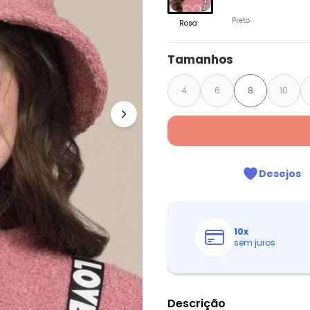
Preto
Rosa
Tamanhos
4
6
8
10
Desejos
10
x
sem juros
Descrição