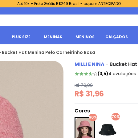
Até 10x + Frete Grátis R$249 Brasil - cupom ANTECIPADO
PLUS SIZE
MENINAS
MENINOS
CALÇADOS
a - Bucket Hat Menina Pelo Carneirinho Rosa
MILLI E NINA
-
Bucket Hat
(
3,5
)
4
avaliações
R$ 79,90
R$ 31,96
Cores
70%
60%