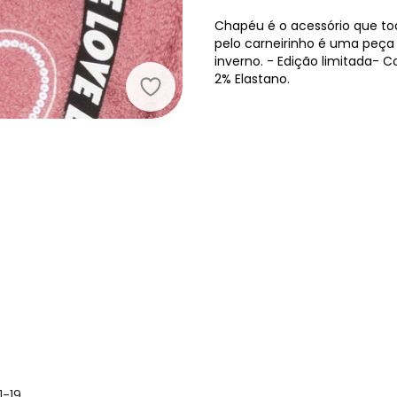
Chapéu é o acessório que to
pelo carneirinho é uma peça
inverno. - Edição limitada- 
2% Elastano.
Milli e Nina - Bucket Hat Menina Pe
1-19