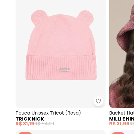
Trick Nick - To
Touca Unissex Tricot (Rosa)
Bucket Hat
TRICK NICK
MILLI E NI
(Rosa)
R$ 31,19
R$ 64,99
R$ 31,96
R