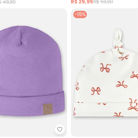
R$ 29,95
R$ 59,90
$ 49,90
-15%
o em Ribana Unissex para Bebê (Verde)
Up Baby - Gorro em Ribana Unis