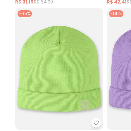
R$ 31,19
R$ 64,99
R$ 42,41
R
-65%
-65%
Up Baby - Gorr