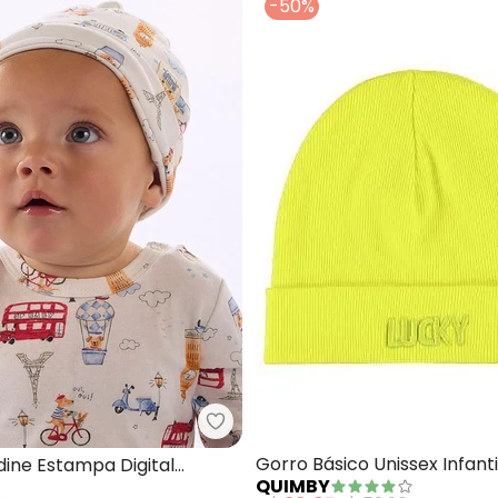
-50%
uca Unissex Tricot (Azul)
Up Baby - Gorro Suedine Estam
Gorro Básico Unissex Infant
ine Estampa Digital
QUIMBY
o