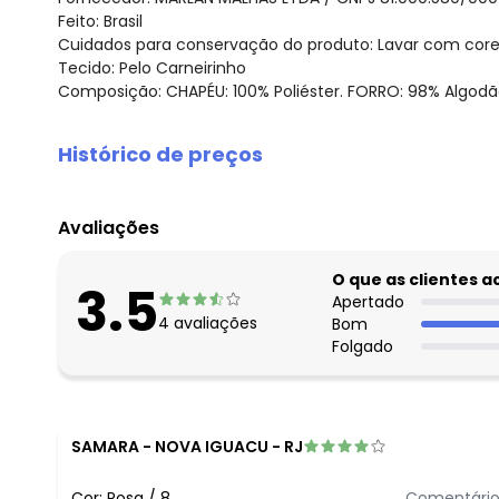
Feito: Brasil
Cuidados para conservação do produto: Lavar com cores S
Tecido: Pelo Carneirinho
Composição: CHAPÉU: 100% Poliéster. FORRO: 98% Algodão
Histórico de preços
O preço apresentado abaixo é o menor oferecido em al
agosto/2026
Avaliações
julho/2026
junho/2026
O que as clientes 
3.5
maio/2026
Apertado
4
avaliações
Bom
abril/2026
Folgado
março/2026
fevereiro/2026
SAMARA
-
NOVA IGUACU - RJ
Cor:
Rosa
/
8
Comentário