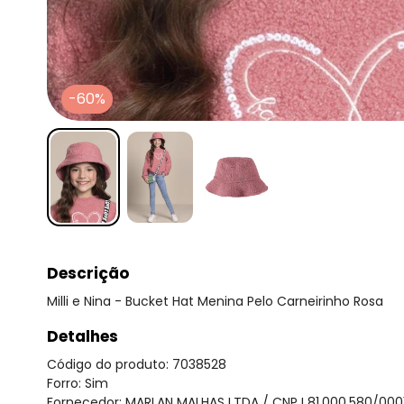
-60%
Descrição
Milli e Nina - Bucket Hat Menina Pelo Carneirinho Rosa
Detalhes
Código do produto: 7038528
Forro: Sim
Fornecedor: MARLAN MALHAS LTDA / CNPJ 81.000.580/000