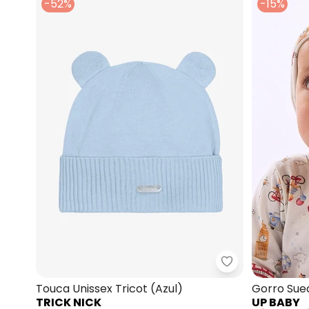
-52%
-15%
Trick Nick - To
Touca Unissex Tricot (Azul)
Gorro Sued
TRICK NICK
UP BABY
Estampad