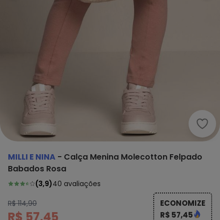
Mill
MILLI E NINA
-
Calça Menina Molecotton Felpado
Babados Rosa
(
3,9
)
40
avaliações
ECONOMIZE
R$ 114,90
R$ 57,45
R$ 57,45