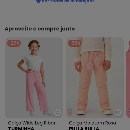
Ver todas as avaliações
Aproveite e compre junto
-25%
-35%
Turminha - Calça Wide Leg Rib
Pulla
Calça Wide Leg Ribana
Calça Moletom Rosa
TURMINHA
PULLA BULLA
Rosa