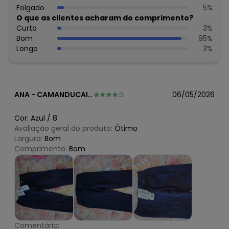
N/D*
Folgado
5
%
março/2026
N/D*
O que as clientes acharam do comprimento?
fevereiro/2026
Curto
3
%
Bom
95
%
Longo
3
%
ANA
-
CAMANDUCAIA - MG
06/05/2026
Cor:
Azul
/
8
Avaliação geral do produto:
Ótimo
Largura:
Bom
Comprimento:
Bom
Comentário: