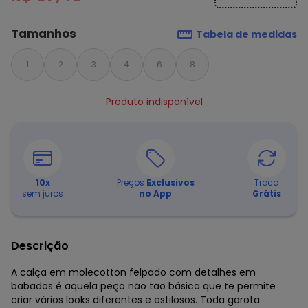
Tamanhos
Tabela de medidas
1
2
3
4
6
8
Produto indisponível
10
x
Preços
Exclusivos
Troca
sem juros
no App
Grátis
Descrição
A calça em molecotton felpado com detalhes em
babados é aquela peça não tão básica que te permite
criar vários looks diferentes e estilosos. Toda garota