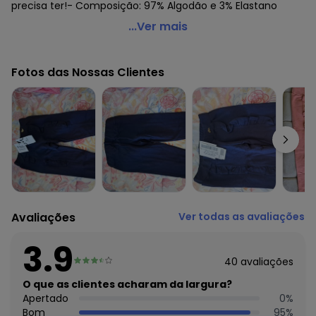
precisa ter!- Composição: 97% Algodão e 3% Elastano
Milli e Nina - Calça Menina Molecotton Felpado
...Ver mais
Babados Rosa
Código do produto: 7037290
Fotos das Nossas Clientes
Fornecedor: MARLAN MALHAS LTDA / CNPJ 81.000.580/0001-
19
Feito: Brasil
Cuidados para conservação do produto: Lavar com cores
Similares, utilizar tecido para passar, não utilizar
branqueadores ópticos
Tecido: Molecotton
Composição: 97% Algodão e 3% Elastano
Histórico de preços
Avaliações
Ver todas as avaliações
O preço apresentado abaixo é o menor oferecido em
algum dia do mês, para o menor tamanho disponível.
3.9
N/D*
agosto/2026
40
avaliações
R$ 22,98
julho/2026
N/D*
O que as clientes acharam da largura?
junho/2026
R$ 34,47
Apertado
0
%
maio/2026
R$ 34,47
Bom
95
%
abril/2026