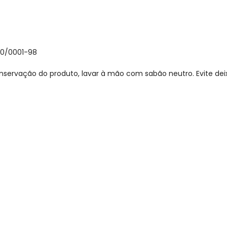
30/0001-98
nservação do produto, lavar à mão com sabão neutro. Evite de
gum dia do mês, para o menor tamanho disponível.
acharam da largura?
O que as cli
0
%
Curto
97
%
Bom
3
%
Longo