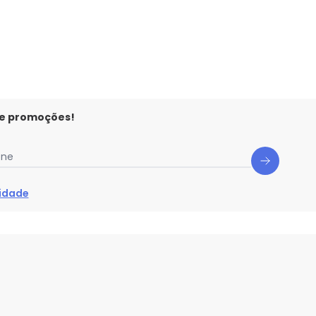
 e promoções!
one
cidade