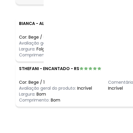
fevereiro/2026
BIANCA
-
ALBERTINA - MG
Cor:
Bege
/
8
Comentário
Avaliação geral do produto:
Incrível
Ótimo prod
Largura:
Folgado
Comprimento:
Bom
STHEFANI
-
ENCANTADO - RS
Cor:
Bege
/
1
Comentário
Avaliação geral do produto:
Incrível
Incrível
Largura:
Bom
Comprimento:
Bom