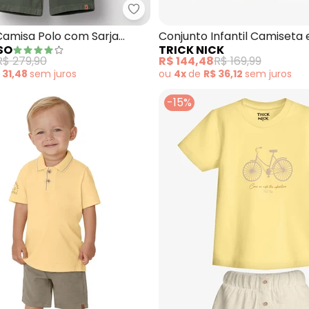
onjunto Infantil Camiseta com Bermuda (Amarelo)
Carinhoso - Conjunto Camisa Po
Camisa Polo com Sarja
Conjunto Infantil Camiseta 
SO
TRICK NICK
Jardineira (Amarelo)
R$ 279,90
R$ 144,48
R$ 169,99
 31,48
sem
juros
ou
4x
de
R$ 36,12
sem
juros
-15%