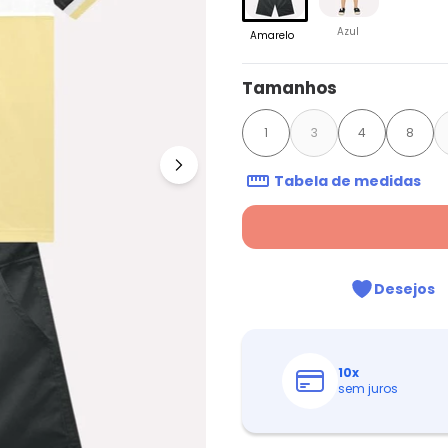
Azul
Amarelo
Tamanhos
1
3
4
8
Tabela de medidas
Desejos
10
x
sem juros