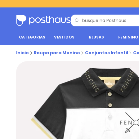
CATEGORIAS
VESTIDOS
BLUSAS
FEMININO
Inicio
Roupa para Menino
Conjuntos Infantil
Co