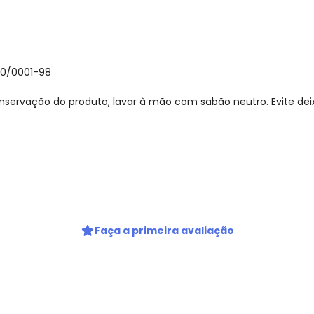
30/0001-98
nservação do produto, lavar à mão com sabão neutro. Evite de
gum dia do mês, para o menor tamanho disponível.
Faça a primeira avaliação