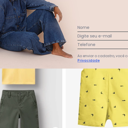
CK
FAKINI KIDS
(Amarelo)
R$ 184,99
R$ 149,90
 31,44
sem
juros
ou
5x
de
R$ 29,98
sem
juros
-15%
Nome
Digite seu e-mail
Telefone
Ao enviar o cadastro, você
Privacidade