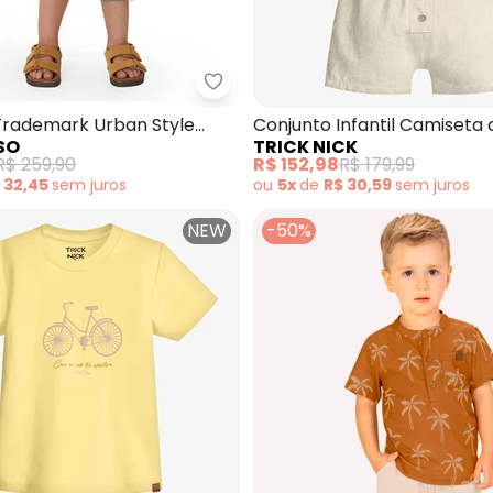
Conjunto Regata e Bermuda (Amarelo)
Carinhoso - Conjunto Trademar
Trademark Urban Style
Conjunto Infantil Camiseta
SO
TRICK NICK
Bermuda (Amarelo)
R$ 259,90
R$ 152,98
R$ 179,99
 32,45
sem
juros
ou
5x
de
R$ 30,59
sem
juros
NEW
-50%