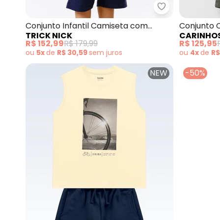
Trick Nick - C
Conjunto Infantil Camiseta com
Conjunto 
TRICK NICK
CARINHO
Bermuda (Amarelo)
(Amarelo)
R$ 152,99
R$ 179,99
R$ 125,95
ou
5x
de
R$ 30,59
sem
juros
ou
4x
de
R$
NEW
-50%