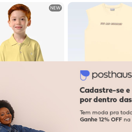
NEW
onjunto Infantil Camisa com Bermuda (Amarelo)
Trick Nick - Conjunto Infantil 
Infantil Polo com Bermuda
Conjunto Regata e Bermud