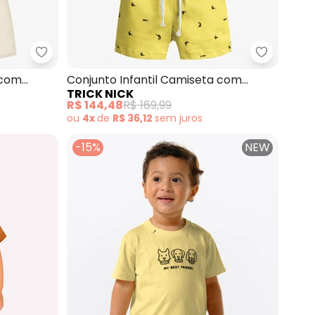
k Urban Style (Amarelo)
Trick Nick - Conjunto Infantil Camiseta com Ber
Trick Nic
 com
Conjunto Infantil Camiseta com
TRICK NICK
Bermuda (Amarelo)
R$ 144,48
R$ 169,99
ou
4x
de
R$ 36,12
sem
juros
-15%
NEW