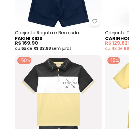
Fakini Kids - 
Conjunto Regata e Bermuda
Conjunto 
FAKINI KIDS
CARINHO
(Amarelo)
(Amarelo)
R$ 169,90
R$ 129,82
ou
5x
de
R$ 33,98
sem
juros
ou
4x
de
R$
-50%
-15%