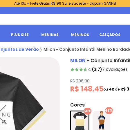
Até 10x + Frete Grátis R$199 Sul e Sudeste - cupom GANHEI
PLUS SIZE
MENINAS
MENINOS
CALÇADOS
njuntos de Verão
Milon - Conjunto Infantil Menino Borda
MILON
-
Conjunto Infant
(
3,7
)
7
avaliações
R$ 296,90
R$ 148,45
4x
R$ 3
ou
de
Cores
49%
50%