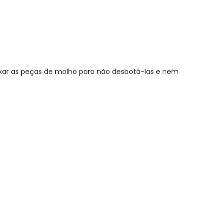
ixar as peças de molho para não desbotá-las e nem
N/D*
R$ 163,29
R$ 178,14
R$ 148,45
R$ 74,94
N/D*