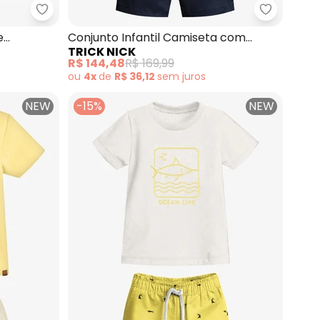
lo com Sarja (Amarelo)
Trick Nick - Conjunto Infantil Camiseta e Jardine
Trick Nic
e
Conjunto Infantil Camiseta com
TRICK NICK
Bermuda (Amarelo)
R$ 144,48
R$ 169,99
ou
4x
de
R$ 36,12
sem
juros
NEW
-15%
NEW