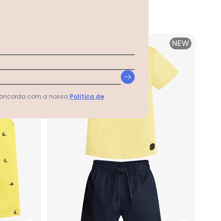
PULLA BULLA
R$ 140,27
R$ 255,04
ou
4x
de
R$ 35,06
sem
juros
NEW
-15%
NEW
 concorda com a nossa
Política de