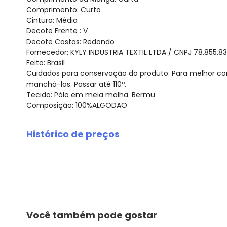
Comprimento: Curto
Cintura: Média
Decote Frente : V
Decote Costas: Redondo
Fornecedor: KYLY INDUSTRIA TEXTIL LTDA / CNPJ 78.855.8
Feito: Brasil
Cuidados para conservação do produto: Para melhor co
manchá-las. Passar até 110º.
Tecido: Pólo em meia malha. Bermu
Composição: 100%ALGODAO
Histórico de preços
O preço apresentado abaixo é o menor oferecido em al
agosto/2026
julho/2026
junho/2026
maio/2026
abril/2026
Você também pode gostar
março/2026