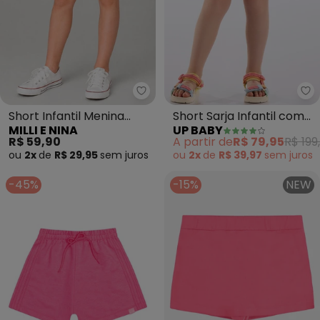
Milli e Nina - Short Infantil Meni
Up
Short Infantil Menina
Short Sarja Infantil com
MILLI E NINA
UP BABY
(Rosa)
Cinto (Rosa)
R$ 59,90
A partir de
R$ 79,95
R$ 199
ou
2x
de
R$ 29,95
sem
juros
ou
2x
de
R$ 39,97
sem
juros
-45%
-15%
NEW