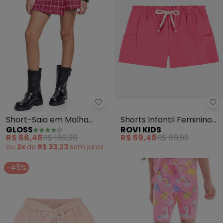
Gloss - Short-Saia em Malha J
Ro
Short-Saia em Malha
Shorts Infantil Feminino
GLOSS
ROVI KIDS
Jacquard (Rosa)
Moletom (Rosa)
R$ 66,46
R$ 189,90
R$ 59,48
R$ 69,99
ou
2x
de
R$ 33,23
sem
juros
-45%