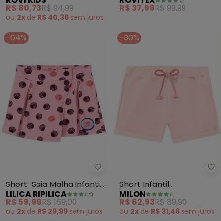
ROVI KIDS
ROVITEX
Moletom (Rosa)
Feminino Infantil (Rosa)
R$ 80,73
R$ 94,99
R$ 37,99
R$ 99,99
ou
2x
de
R$ 40,36
sem
juros
-64%
-30%
Lilica Ripilica - Short-Saia Malha
Mi
Short-Saia Malha Infantil
Short Infantil
LILICA RIPILICA
MILON
(Rosa)
Menina(Rosa)
R$ 59,99
R$ 169,00
R$ 62,93
R$ 89,90
ou
2x
de
R$ 29,99
sem
juros
ou
2x
de
R$ 31,46
sem
juros