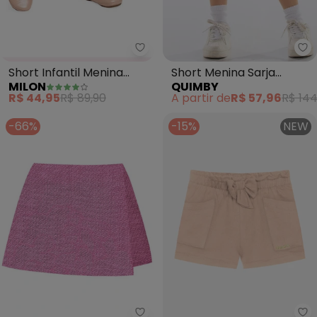
Milon - Short Infantil Menina Lis
Qu
Short Infantil Menina
Short Menina Sarja
MILON
QUIMBY
Listras (Rosa)
(Rosa)
R$ 44,95
R$ 89,90
A partir de
R$ 57,96
R$ 144
-66%
-15%
NEW