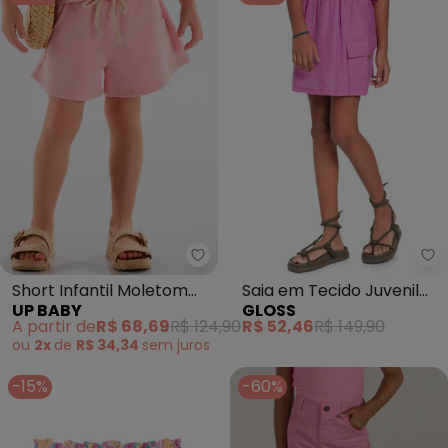
Up Baby - Short Infantil Moleto
Gl
Short Infantil Moletom
Saia em Tecido Juvenil
UP BABY
GLOSS
Linho (Rosa)
(Rosa)
A partir de
R$ 68,69
R$ 124,90
R$ 52,46
R$ 149,90
ou
2x
de
R$ 34,34
sem
juros
-15%
-60%