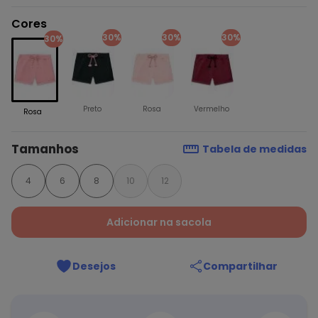
Cores
30%
30%
30%
30%
Preto
Rosa
Vermelho
Rosa
Tamanhos
Tabela de medidas
4
6
8
10
12
Adicionar na sacola
Desejos
Compartilhar