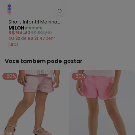
Milon - Short Infantil Menina Ro
Short Infantil Menina
MILON
Rosa
R$ 94,43
R$ 134,90
ou
3x
de
R$ 31,47
sem
juros
Você também pode gostar
-50%
-60%