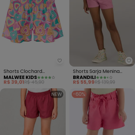
Malwee Kids - Shorts Clochard
Br
Shorts Clochard
Shorts Sarja Menina
MALWEE KIDS
BRANDILI
Corações (Rosa)
(Rosa)
R$ 39,01
R$ 45,90
R$ 55,99
R$ 139,99
NEW
-60%