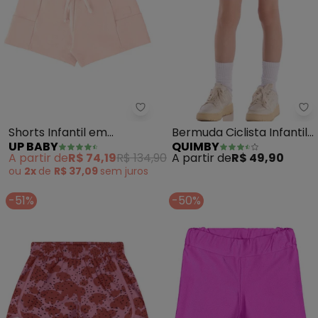
Up Baby - Shorts Infantil em M
Qu
Shorts Infantil em
Bermuda Ciclista Infantil
UP BABY
QUIMBY
Moletom Linho (Rosa)
em Cotton (Rosa)
A partir de
R$ 74,19
R$ 134,90
A partir de
R$ 49,90
ou
2x
de
R$ 37,09
sem
juros
-51%
-50%