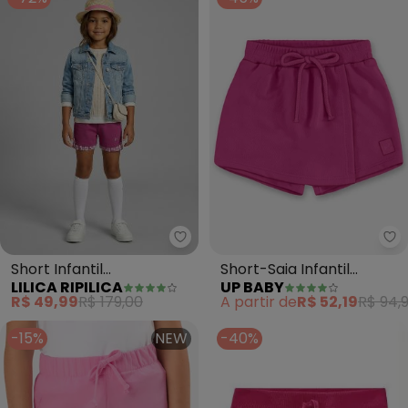
Lilica Ripilica - Short Infantil M
Up
Short Infantil
Short-Saia Infantil
LILICA RIPILICA
UP BABY
Menina(Rosa)
Moletom (Rosa)
R$ 49,99
R$ 179,00
A partir de
R$ 52,19
R$ 94,
-15%
NEW
-40%