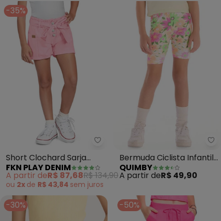
-35%
Fkn Play Denim - Short Clochar
Qu
Short Clochard Sarja
Bermuda Ciclista Infantil
FKN PLAY DENIM
QUIMBY
(Rosa)
em Cotton (Rosa)
A partir de
R$ 87,68
R$ 134,90
A partir de
R$ 49,90
ou
2x
de
R$ 43,84
sem
juros
-30%
-50%