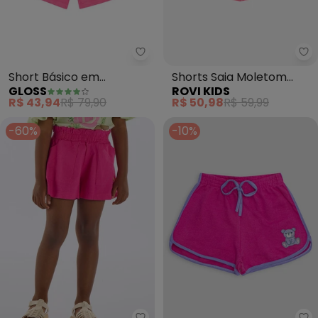
Gloss - Short Básico em Moleto
Ro
Short Básico em
Shorts Saia Moletom
GLOSS
ROVI KIDS
Moletom Juvenil (Rosa)
(Rosa)
R$ 43,94
R$ 79,90
R$ 50,98
R$ 59,99
-60%
-10%