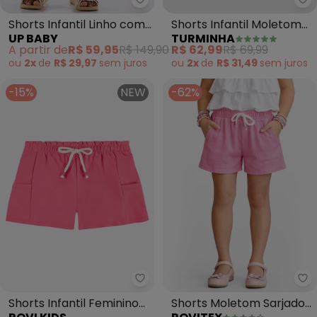
Up Baby - Shorts Infantil Linho
Tu
Shorts Infantil Linho com
Shorts Infantil Moletom
UP BABY
TURMINHA
Elastano (Rosa)
(Rosa)
A partir de
R$ 59,95
R$ 149,90
R$ 62,99
R$ 69,99
ou
2x
de
R$ 29,97
sem
juros
ou
2x
de
R$ 31,49
sem
juros
-15%
NEW
-62%
Rovi Kids - Shorts Infantil Femi
Ro
Shorts Infantil Feminino
Shorts Moletom Sarjado