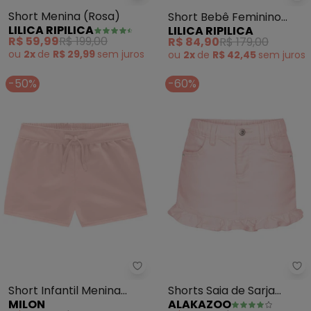
Short Menina (Rosa)
Short Bebê Feminino
LILICA RIPILICA
LILICA RIPILICA
(Rosa)
R$ 59,99
R$ 199,00
R$ 84,90
R$ 179,00
ou
2x
de
R$ 29,99
sem
juros
ou
2x
de
R$ 42,45
sem
juros
-50%
-60%
Milon - Short Infantil Menina Bá
Al
Short Infantil Menina
Shorts Saia de Sarja
MILON
ALAKAZOO
Básico (Rosa)
Infantil com Babado