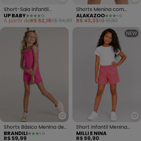
Up Baby - Short-Saia Infantil 
Al
Short-Saia Infantil
Shorts Menina com
UP BABY
ALAKAZOO
Moletom (Rosa)
Bolsos em Moletom
A partir de
R$ 52,19
R$ 94,90
R$ 43,33
R$ 61,90
(Rosa)
NEW
Brandili - Shorts Básico Menina
Mi
Shorts Básico Menina de
Short Infantil Menina
BRANDILI
MILLI E NINA
Moletinho (Rosa)
(Rosa)
R$ 59,99
R$ 59,90