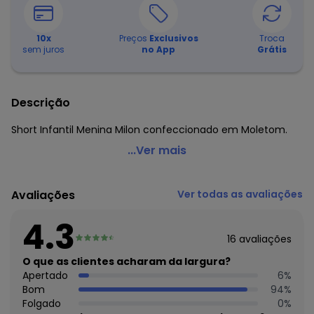
10
x
Preços
Exclusivos
Troca
sem juros
no App
Grátis
Descrição
Short Infantil Menina Milon confeccionado em Moletom.
Milon - Short Infantil MeninaRosa
...Ver mais
Código do produto: 5928415
Cintura: Média
Avaliações
Ver todas as avaliações
Observação: Barra dobrada - Cadarço para amarração
Tecido: Moletom
4.3
Composição: 80% algodão 20% poliéster
16
avaliações
Histórico de preços
O que as clientes acharam da largura?
Apertado
6
%
O preço apresentado abaixo é o menor oferecido em
Bom
94
%
algum dia do mês, para o menor tamanho disponível.
Folgado
0
%
R$ 45,9
agosto/2026