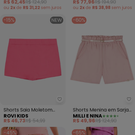
R$ 62,45
R$ 124,90
R$ 77,96
R$ 194,90
(Rosa)
ou
2x
de
R$ 31,22
sem
juros
ou
2x
de
R$ 38,98
sem
juros
-15%
NEW
-60%
Rovi Kids - Shorts Saia Moletom
Mi
Shorts Saia Moletom
Shorts Menina em Sarja
ROVI KIDS
MILLI E NINA
(Rosa)
com Elastano (Rosa)
R$ 46,73
R$ 54,99
R$ 49,96
R$ 124,90
-45%
-65%