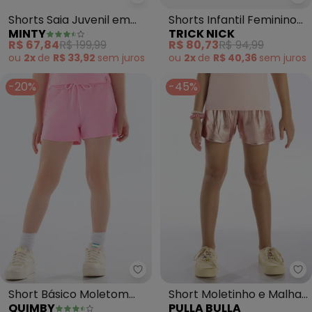
Minty - Shorts Saia Juvenil em
Tr
Shorts Saia Juvenil em
Shorts Infantil Feminino
MINTY
TRICK NICK
Tweed (Rosa)
Moletinho (Rosa)
R$ 67,84
R$ 199,99
R$ 80,73
R$ 94,99
ou
2x
de
R$ 33,92
sem
juros
ou
2x
de
R$ 40,36
sem
juros
-20%
-45%
Quimby - Short Básico Moletom
Pu
Short Básico Moletom
Short Moletinho e Malha
QUIMBY
PULLA BULLA
Menina (Rosa)
Foil (Rosa)