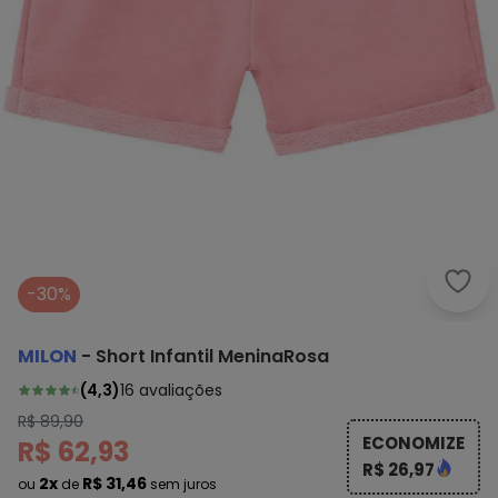
Milo
-30%
MILON
-
Short Infantil MeninaRosa
(
4,3
)
16
avaliações
R$ 89,90
ECONOMIZE
R$ 62,93
R$ 26,97
2x
R$ 31,46
ou
de
sem juros