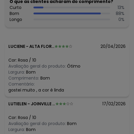
O que as clientes acharam do comprimento?
N/D*
julho/2026
Curto
13
%
N/D*
junho/2026
Bom
88
%
N/D*
maio/2026
Longo
0
%
R$ 38,4
abril/2026
N/D*
março/2026
R$ 44,8
fevereiro/2026
LUCIENE
-
ALTA FLORESTA D OESTE - RO
20/04/2026
Cor:
Rosa
/
10
Avaliação geral do produto:
Ótimo
Largura:
Bom
Comprimento:
Bom
Comentário:
gostei muito , a cor é linda
LUTIELEN
-
JOINVILLE - SC
17/02/2026
Cor:
Rosa
/
10
Avaliação geral do produto:
Bom
Largura:
Bom