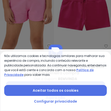
Ky
Rovi Kids - Shorts Básico Infanti
Short Infantil
Shorts Básico Infantil
Nós utilizamos cookies e tecnologias similares para melhorar sua
KYLY
ROVI KIDS
Menina(Rosa)
Feminino (Rosa)
experiência de compra, incluindo conteúdo relevante e
R$ 41,94
R$ 69,90
R$ 50,98
R$ 59,99
publicidade personalizada. Ao continuar navegando, entendemos
Compre pelo app e ganhe
12% OFF + frete grátis
que você está ciente e concorda com a nossa
Política de
na sua primeira compra
-50%
-30%
Privacidade
para saber mais.
Use o cupom
BEMVINDA
Baixar app Posthaus
Aceitar todos os cookies
Agora não
Configurar privacidade