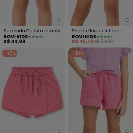
Rovi Kids - Bermuda Ciclista Inf
Ro
Bermuda Ciclista Infantil
Shorts Básico Infantil
ROVI KIDS
ROVI KIDS
Feminina (Rosa)
Feminino (Rosa)
R$ 44,99
R$ 46,73
R$ 54,99
-45%
-30%