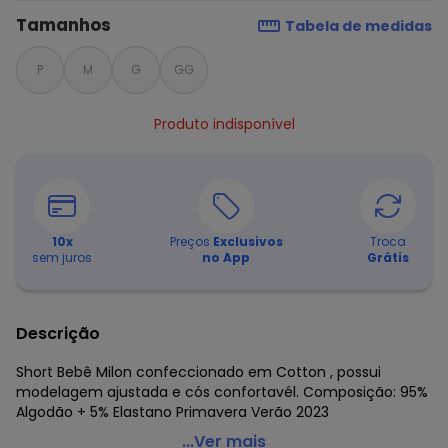
Tamanhos
Tabela de medidas
P
M
G
GG
Produto indisponível
10
x
Preços
Exclusivos
Troca
sem juros
no App
Grátis
Descrição
Short Bebê Milon confeccionado em Cotton , possui
modelagem ajustada e cós confortavél. Composição: 95%
Algodão + 5% Elastano Primavera Verão 2023
Milon - Tapa Fralda Bebê Unissex Azul
...Ver mais