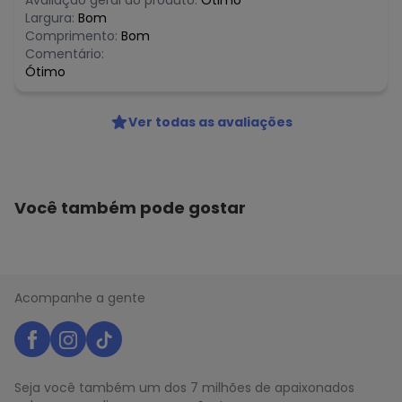
Avaliação geral do produto:
Ótimo
R$ 24,95
maio/2026
Largura:
Bom
R$ 24,95
abril/2026
Comprimento:
Bom
N/D*
março/2026
Comentário:
R$ 24,95
fevereiro/2026
Ótimo
Ver todas as avaliações
Você também pode gostar
Acompanhe a gente
Seja você também um dos 7 milhões de apaixonados