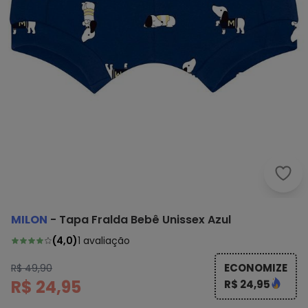
Milo
MILON
-
Tapa Fralda Bebê Unissex Azul
(
4,0
)
1
avaliação
ECONOMIZE
R$ 49,90
R$ 24,95
R$ 24,95