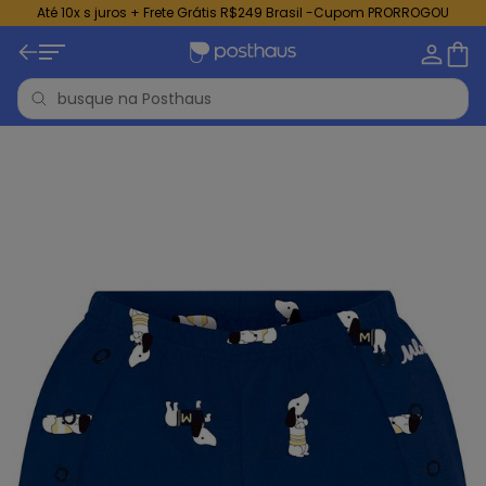
Até 10x s juros + Frete Grátis R$249 Brasil -Cupom PRORROGOU