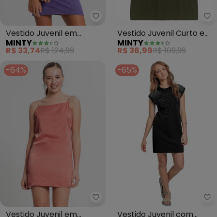
Minty - Vestido Juvenil em Rib
Mi
Vestido Juvenil em
Vestido Juvenil Curto em
MINTY
MINTY
Ribana Canelada (Roxo)
Molecotton (Verde)
R$ 33,74
R$ 124,99
R$ 36,99
R$ 109,99
-64%
-65%
Minty - Vestido Juvenil em Visc
Gl
Vestido Juvenil em
Vestido Juvenil com