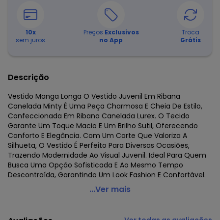
10
x
Preços
Exclusivos
Troca
sem juros
no App
Grátis
Descrição
Vestido Manga Longa O Vestido Juvenil Em Ribana
Canelada Minty É Uma Peça Charmosa E Cheia De Estilo,
Confeccionada Em Ribana Canelada Lurex. O Tecido
Garante Um Toque Macio E Um Brilho Sutil, Oferecendo
Conforto E Elegância. Com Um Corte Que Valoriza A
Silhueta, O Vestido É Perfeito Para Diversas Ocasiões,
Trazendo Modernidade Ao Visual Juvenil. Ideal Para Quem
Busca Uma Opção Sofisticada E Ao Mesmo Tempo
Descontraída, Garantindo Um Look Fashion E Confortável.
Minty - Vestido Juvenil em Ribana Canelada Rosa
...Ver mais
Código do produto: 7770905
Fornecedor: ROVITEX IND E COM DE MALHAS LTDA / CNPJ