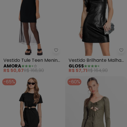
Amora - Vestido Tule Teen Meni
Gl
Vestido Tule Teen Menina
Vestido Brilhante Malha
AMORA
GLOSS
(Preto)
Veludo (Preto)
R$ 50,67
R$ 168,90
R$ 57,71
R$ 164,90
-65%
-60%