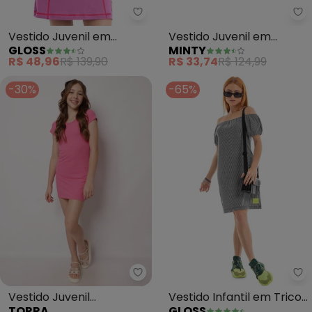
Gloss - Vestido Juvenil em Mol
Mi
Vestido Juvenil em
Vestido Juvenil em
GLOSS
MINTY
Molecotton (Rosa)
Ribana Canelada (Rosa)
R$ 48,96
R$ 139,90
R$ 33,74
R$ 124,99
-30%
-65%
Torra - Vestido Juvenil Canela
Gl
Vestido Juvenil
Vestido Infantil em Tricot
TORRA
GLOSS