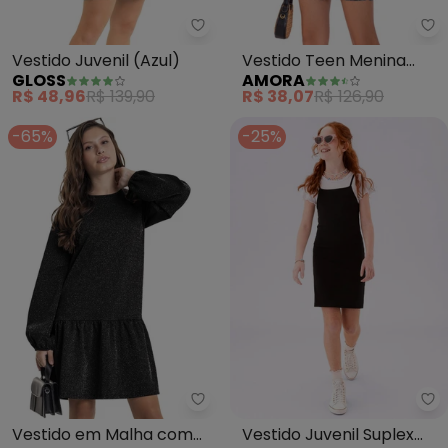
Gloss - Vestido Juvenil (Azul)
Am
Vestido Juvenil (Azul)
Vestido Teen Menina
GLOSS
AMORA
(Cinza)
R$ 48,96
R$ 139,90
R$ 38,07
R$ 126,90
-65%
-25%
Gloss - Vestido em Malha com L
To
Vestido em Malha com
Vestido Juvenil Suplex