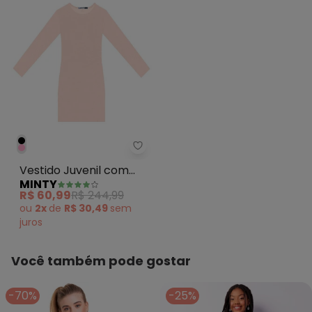
Minty - Vestido Juvenil com So
Vestido Juvenil com
MINTY
Sobreposição Rosa
R$ 60,99
R$ 244,99
ou
2x
de
R$ 30,49
sem
juros
Você também pode gostar
-70%
-25%