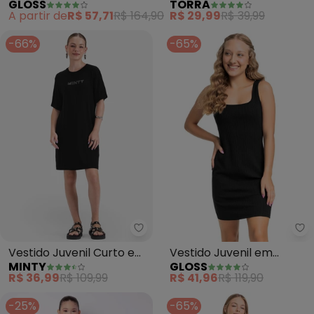
GLOSS
TORRA
Lurex Juvenil (Preto)
(Preto)
A partir de
R$ 57,71
R$ 164,90
R$ 29,99
R$ 39,99
-66%
-65%
Minty - Vestido Juvenil Curto 
Gl
Vestido Juvenil Curto em
Vestido Juvenil em
MINTY
GLOSS
Molecotton (Preto)
Ribana Canelada (Preto)
R$ 36,99
R$ 109,99
R$ 41,96
R$ 119,90
-25%
-65%