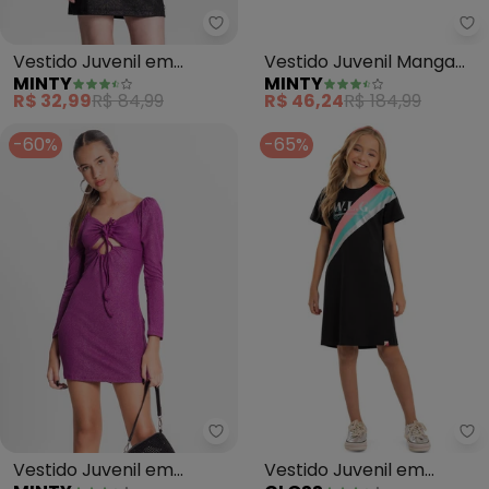
Minty - Vestido Juvenil em Rib
Mi
Vestido Juvenil em
Vestido Juvenil Manga
MINTY
MINTY
Ribana Canelada (Preto)
Longa em Ribana
R$ 32,99
R$ 84,99
R$ 46,24
R$ 184,99
(Vermelho)
-60%
-65%
Minty - Vestido Juvenil em Rib
Gl
Vestido Juvenil em
Vestido Juvenil em