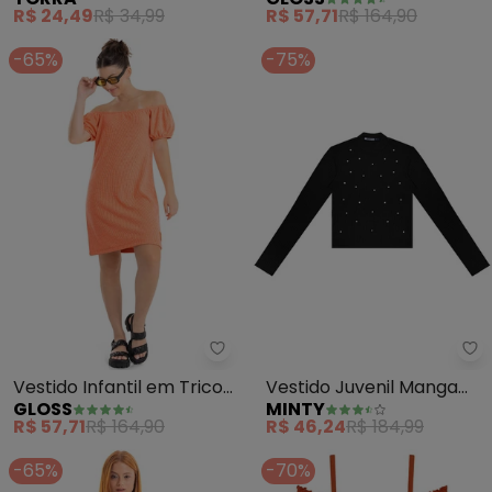
Canelado(Rosa)
(Preto)
R$ 24,49
R$ 34,99
R$ 57,71
R$ 164,90
-65%
-75%
Gloss - Vestido Infantil em Trico
Mi
Vestido Infantil em Tricot
Vestido Juvenil Manga
GLOSS
MINTY
(Laranja)
Longa em Ribana
R$ 57,71
R$ 164,90
R$ 46,24
R$ 184,99
(Marrom)
-65%
-70%