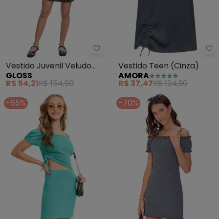
Gloss - Vestido Juvenil Veludo 
Am
Vestido Juvenil Veludo
Vestido Teen (Cinza)
GLOSS
AMORA
com Brilho (Preto)
R$ 54,21
R$ 154,90
R$ 37,47
R$ 124,90
-65%
-70%