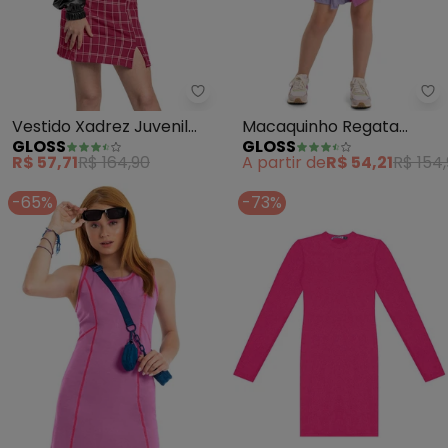
Gloss - Vestido Xadrez Juvenil 
Gl
Vestido Xadrez Juvenil
Macaquinho Regata
GLOSS
GLOSS
(Rosa)
Infantil (Rosa)
R$ 57,71
R$ 164,90
A partir de
R$ 54,21
R$ 154
-65%
-73%