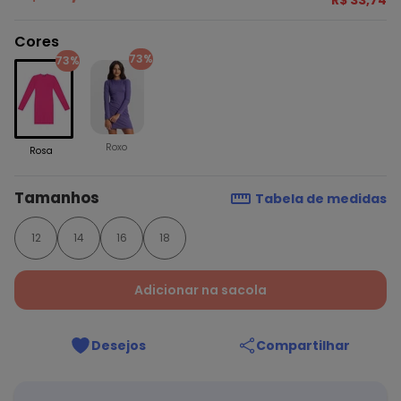
R$ 33,74
Cores
73%
73%
Roxo
Rosa
Tamanhos
Tabela de medidas
12
14
16
18
Adicionar na sacola
Desejos
Compartilhar