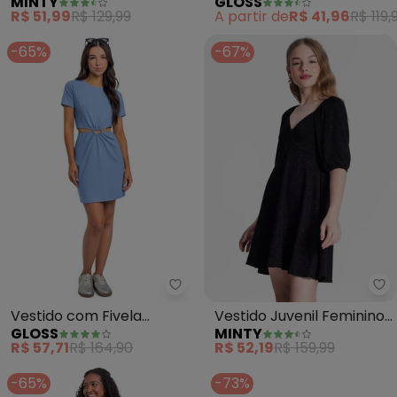
MINTY
GLOSS
Ribana Canelada Lurex
Cotton (Preto)
R$ 51,99
R$ 129,99
A partir de
R$ 41,96
R$ 119,
(Roxo)
-65%
-67%
Gloss - Vestido com Fivela Juven
Mi
Vestido com Fivela
Vestido Juvenil Feminino
GLOSS
MINTY
Juvenil (Azul)
em Lurex (Preto)
R$ 57,71
R$ 164,90
R$ 52,19
R$ 159,99
-65%
-73%