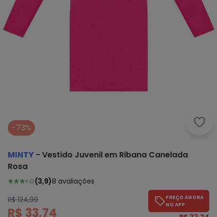
Mint
-73%
MINTY
-
Vestido Juvenil em Ribana Canelada
Rosa
(
3,9
)
8
avaliações
PREÇO AGORA
R$ 124,99
NO APP
R$ 33,74