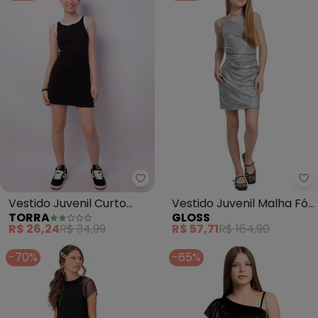
Torra - Vestido Juvenil Curto (P
Gl
Vestido Juvenil Curto
Vestido Juvenil Malha Fóil
TORRA
GLOSS
(Preto)
(Cinza)
R$ 26,24
R$ 34,99
R$ 57,71
R$ 164,90
-70%
-65%