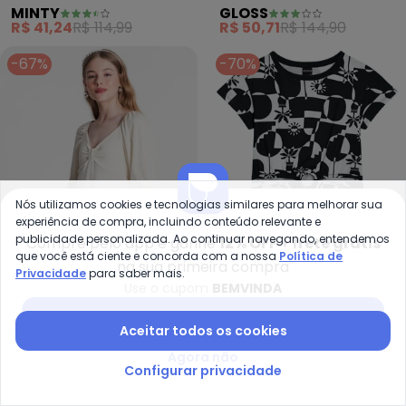
MINTY
GLOSS
Viscopoly (Laranja)
Strass (Preto)
R$ 41,24
R$ 114,99
R$ 50,71
R$ 144,90
-67%
-70%
Nós utilizamos cookies e tecnologias similares para melhorar sua
experiência de compra, incluindo conteúdo relevante e
publicidade personalizada. Ao continuar navegando, entendemos
Compre pelo app e ganhe
12% OFF + frete grátis
que você está ciente e concorda com a nossa
Política de
na sua primeira compra
Privacidade
para saber mais.
Use o cupom
BEMVINDA
Minty - Vestido Juvenil Feminin
Am
Baixar app Posthaus
Aceitar todos os cookies
Vestido Juvenil Feminino
Vestido Teen Menina
MINTY
AMORA
em Lurex (Bege)
(Preto)
Agora não
R$ 52,19
R$ 159,99
R$ 39,87
R$ 132,90
Configurar privacidade
-65%
-65%