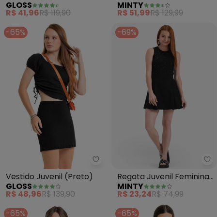
GLOSS
MINTY
Estampado (Verde)
Ribana Canelada Lurex
R$ 41,96
R$ 119,90
R$ 51,99
R$ 129,99
(Preto)
-65%
-69%
Gloss - Vestido Juvenil (Preto)
Mi
Vestido Juvenil (Preto)
Regata Juvenil Feminina
GLOSS
MINTY
em Ribana (Preto)
R$ 48,96
R$ 139,90
R$ 23,24
R$ 74,99
-65%
-65%