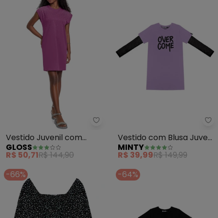
Gloss - Vestido Juvenil com Str
Mi
Vestido Juvenil com
Vestido com Blusa Juvenil
GLOSS
MINTY
Strass (Roxo)
(Roxo)
R$ 50,71
R$ 144,90
R$ 39,99
R$ 149,99
-66%
-64%