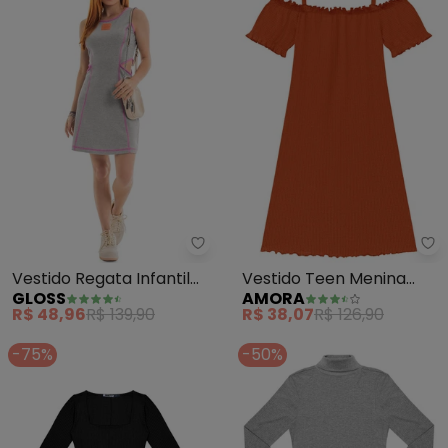
Gloss - Vestido Regata Infantil 
Am
Vestido Regata Infantil
Vestido Teen Menina
GLOSS
AMORA
(Cinza)
(Marrom)
R$ 48,96
R$ 139,90
R$ 38,07
R$ 126,90
-75%
-50%