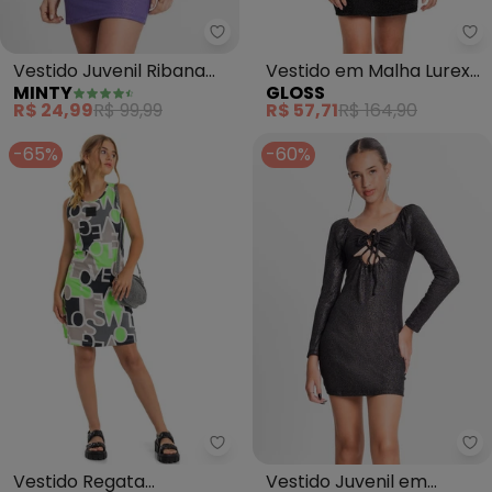
Minty - Vestido Juvenil Ribana 
Gl
Vestido Juvenil Ribana
Vestido em Malha Lurex
MINTY
GLOSS
Menina (Roxo)
Juvenil (Preto)
R$ 24,99
R$ 99,99
R$ 57,71
R$ 164,90
-65%
-60%
Gloss - Vestido Regata Estamp
Mi
Vestido Regata
Vestido Juvenil em