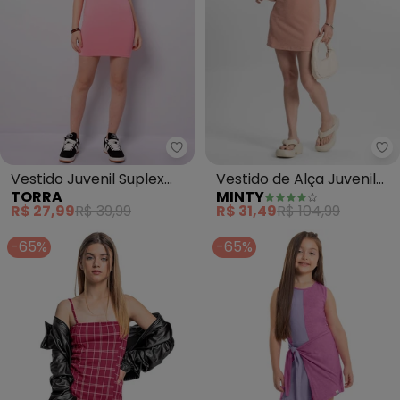
Torra - Vestido Juvenil Suplex (
Mi
Vestido Juvenil Suplex
Vestido de Alça Juvenil
TORRA
MINTY
(Rosa)
em Lurex (Rosa)
R$ 27,99
R$ 39,99
R$ 31,49
R$ 104,99
-65%
-65%