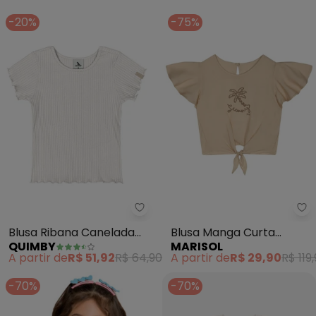
(Bege)
-20%
-75%
Quimby - Blusa Ribana Canelad
Ma
Blusa Ribana Canelada
Blusa Manga Curta
QUIMBY
MARISOL
Menina (Bege)
Infantil (Bege)
A partir de
R$ 51,92
R$ 64,90
A partir de
R$ 29,90
R$ 119
-70%
-70%