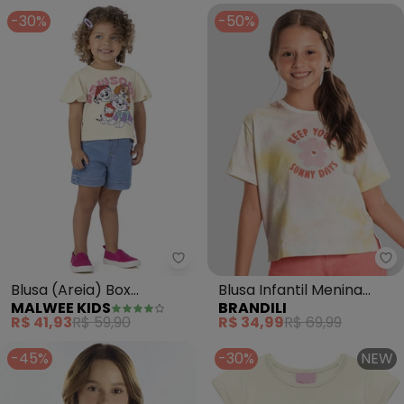
-30%
-50%
Malwee Kids - Blusa (Areia) Box
Br
Blusa (Areia) Box
Blusa Infantil Menina
MALWEE KIDS
BRANDILI
Patrulha Canina® Menina
Estampa Tropical
R$ 41,93
R$ 59,90
R$ 34,99
R$ 69,99
(Natural)
-45%
-30%
NEW