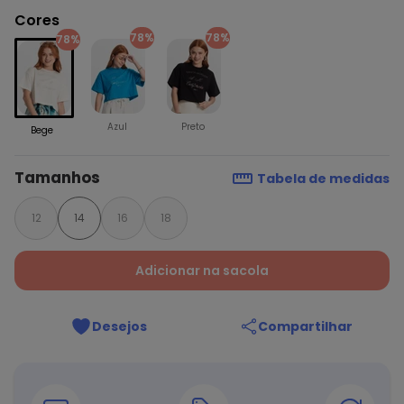
Cores
78%
78%
78%
Azul
Preto
Bege
Tamanhos
Tabela de medidas
12
14
16
18
Adicionar na sacola
Desejos
Compartilhar