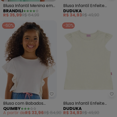
Blusa Infantil Menina em
Blusa Infantil Enfeite
BRANDILI
DUDUKA
Ribana Florida (Natural)
Lateral (Bege)
R$ 35,99
R$ 64,99
R$ 34,93
R$ 49,90
-60%
-30%
Quimby - Blusa com Babados M
Blusa com Babados
Blusa Infantil Enfeite
QUIMBY
DUDUKA
Menina (Bege)
Lateral (Bege)
A partir de
R$ 33,96
R$ 84,90
R$ 34,93
R$ 49,90