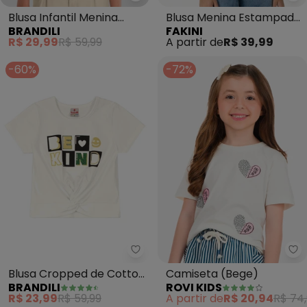
Brandili - Blusa Infantil Menina
Fa
Blusa Infantil Menina
Blusa Menina Estampada
BRANDILI
FAKINI
Regata em Ribana
(Bege)
R$ 29,99
R$ 59,99
A partir de
R$ 39,99
(Natural)
-60%
-72%
Brandili - Blusa Cropped de Cot
Ro
Blusa Cropped de Cotton
Camiseta (Bege)
BRANDILI
ROVI KIDS
Menina (Natural)
R$ 23,99
R$ 59,99
A partir de
R$ 20,94
R$ 74