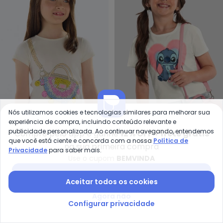
Nós utilizamos cookies e tecnologias similares para melhorar sua
Quimby - Blusa Cotton com Str
Br
experiência de compra, incluindo conteúdo relevante e
Blusa Cotton com Strass
Blusa Infantil Menina
publicidade personalizada. Ao continuar navegando, entendemos
Compre pelo app e ganhe
12% OFF + frete grátis
QUIMBY
BRANDILI
que você está ciente e concorda com a nossa
Política de
(Bege)
Stitch com Glitter (Bege)
na sua primeira compra
A partir de
R$ 31,96
R$ 79,90
R$ 27,99
R$ 69,99
Privacidade
para saber mais.
Use o cupom
BEMVINDA
-65%
-30%
NEW
Baixar app Posthaus
Aceitar todos os cookies
Agora não
Configurar privacidade