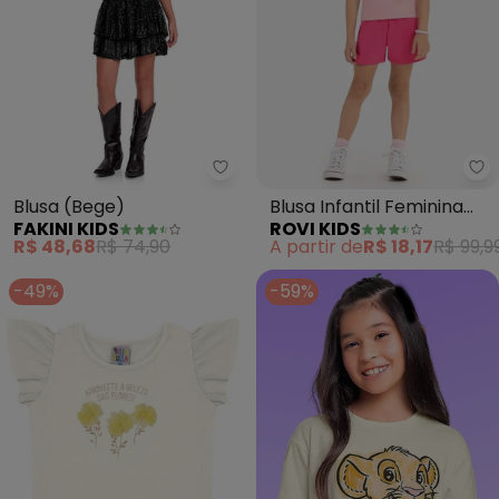
Fakini Kids - Blusa (Bege)
Ro
Blusa (Bege)
Blusa Infantil Feminina
FAKINI KIDS
ROVI KIDS
(Bege)
R$ 48,68
R$ 74,90
A partir de
R$ 18,17
R$ 99,9
-49%
-59%