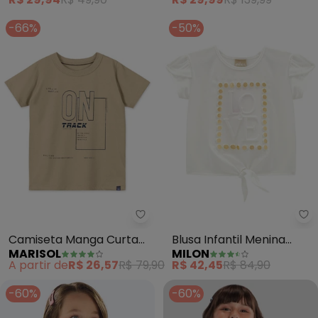
-66%
-50%
Marisol - Camiseta Manga Curta 
Mi
Camiseta Manga Curta
Blusa Infantil Menina
MARISOL
MILON
Infantil (Bege)
Estampa (Off White)
A partir de
R$ 26,57
R$ 79,90
R$ 42,45
R$ 84,90
-60%
-60%