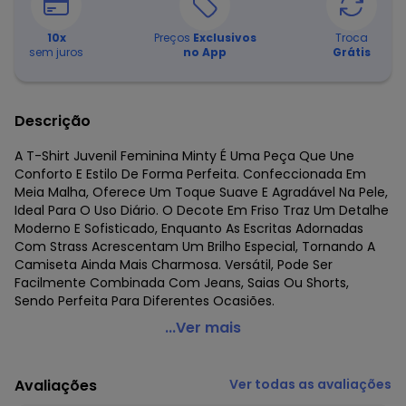
10
x
Preços
Exclusivos
Troca
sem juros
no App
Grátis
Descrição
A T-Shirt Juvenil Feminina Minty É Uma Peça Que Une
Conforto E Estilo De Forma Perfeita. Confeccionada Em
Meia Malha, Oferece Um Toque Suave E Agradável Na Pele,
Ideal Para O Uso Diário. O Decote Em Friso Traz Um Detalhe
Moderno E Sofisticado, Enquanto As Escritas Adornadas
Com Strass Acrescentam Um Brilho Especial, Tornando A
Camiseta Ainda Mais Charmosa. Versátil, Pode Ser
Facilmente Combinada Com Jeans, Saias Ou Shorts,
Sendo Perfeita Para Diferentes Ocasiões.
Minty - T- Shirt Juvenil Feminina Bege
...Ver mais
Código do produto: 7701066
Fornecedor: ROVITEX IND E COM DE MALHAS LTDA / CNPJ
Avaliações
Ver todas as avaliações
79.233.672/0010-98