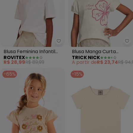
Rovitex - Blusa Feminina Infant
Tr
Blusa Feminina Infantil
Blusa Manga Curta
ROVITEX
TRICK NICK
Laço com Rebite (Bege)
Feminina (Bege)
R$ 28,99
R$ 89,99
A partir de
R$ 23,74
R$ 94,
-65%
-15%