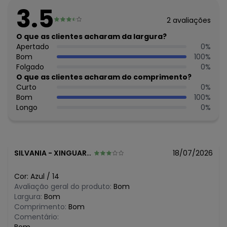
Feito: Brasil
3.5
Cuidados para conservação do produto: Lavar à mão -
2
avaliações
Não usar alvejante - Não usar secadora - Secar na sombra
- Passar temperatura média - Não lavar a seco
O que as clientes acharam da largura?
Tecido: Meia malha
Apertado
0
%
Composição: Peca total 100% algodao
Bom
100
%
Folgado
0
%
Histórico de preços
O que as clientes acharam do comprimento?
Curto
0
%
O preço apresentado abaixo é o menor oferecido em
Bom
100
%
algum dia do mês, para o menor tamanho disponível.
Longo
0
%
R$ 29,99
agosto/2026
R$ 29,99
julho/2026
R$ 29,99
junho/2026
N/D*
maio/2026
N/D*
abril/2026
SILVANIA
-
XINGUARA - PA
18/07/2026
N/D*
março/2026
N/D*
fevereiro/2026
Cor:
Azul
/
14
Avaliação geral do produto:
Bom
Largura:
Bom
Comprimento:
Bom
Comentário: