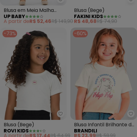
Up Baby - Blusa em Meia Malha
Fa
Blusa em Meia Malha
Blusa (Bege)
UP BABY
FAKINI KIDS
Linho Flamê (Bege)
A partir de
R$ 52,46
R$ 149,90
R$ 48,68
R$ 74,90
-73%
-60%
Rovi Kids - Blusa (Bege)
Br
Blusa (Bege)
Blusa Infantil Brilhante de
ROVI KIDS
BRANDILI
Capivara (Bege)
A partir de
R$ 17,44
R$ 64,99
R$ 23,99
R$ 59,99