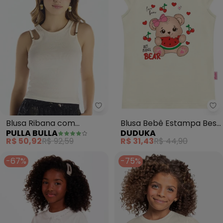
Pulla Bulla - Blusa Ribana com 
Blusa Ribana com
Blusa Bebê Estampa Best
PULLA BULLA
DUDUKA
Elastano Leve (Bege)
Friend Bear (Bege)
R$ 50,92
R$ 92,59
R$ 31,43
R$ 44,90
-67%
-75%