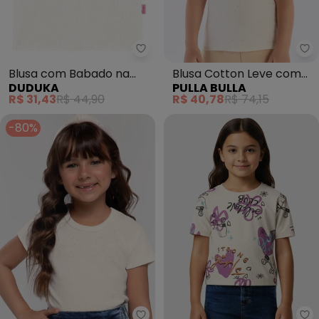
Pu
Blusa com Babado na
Blusa Cotton Leve com
DUDUKA
PULLA BULLA
Manga (Bege)
Gliter e Paetê (Bege)
R$ 31,43
R$ 44,90
R$ 40,78
R$ 74,15
-80%