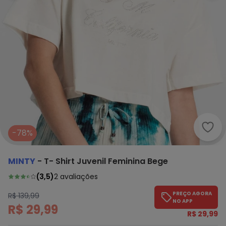
Mint
-78%
MINTY
-
T- Shirt Juvenil Feminina Bege
(
3,5
)
2
avaliações
PREÇO AGORA
R$ 139,99
NO APP
R$ 29,99
R$ 29,99