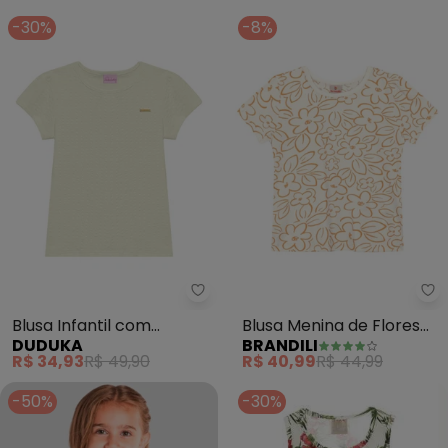
-30%
-8%
Br
Blusa Infantil com
Blusa Menina de Flores
DUDUKA
BRANDILI
Plaquinha (Bege)
em Meia Malha (Natural)
R$ 34,93
R$ 49,90
R$ 40,99
R$ 44,99
-50%
-30%