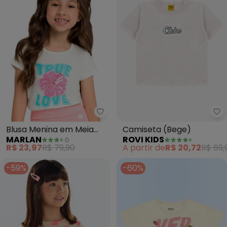
Marlan - Blusa Menina em Meia
Ro
Blusa Menina em Meia
Camiseta (Bege)
MARLAN
ROVI KIDS
Malha Penteada (Bege)
R$ 23,97
R$ 79,90
A partir de
R$ 20,72
R$ 69,
-59%
-60%