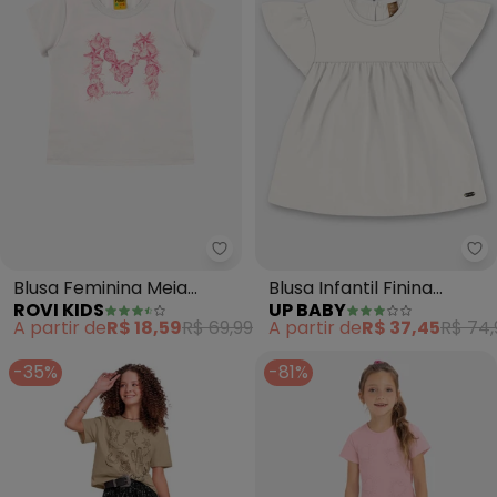
Rovi Kids - Blusa Feminina Meia
Up
Blusa Feminina Meia
Blusa Infantil Finina
ROVI KIDS
UP BABY
Malha (Bege)
Algodão (Bege)
A partir de
R$ 18,59
R$ 69,99
A partir de
R$ 37,45
R$ 74,
-35%
-81%