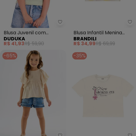
Br
Blusa Juvenil com
Blusa Infantil Menina
DUDUKA
BRANDILI
Plaquinha (Bege)
Estampa Tropical
R$ 41,93
R$ 59,90
R$ 34,99
R$ 69,99
(Natural)
-65%
-35%