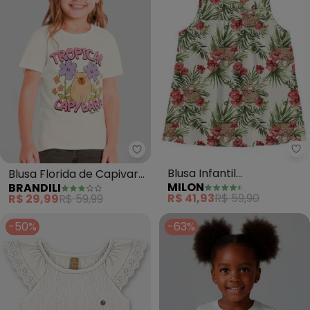
Mi
Brandili - Blusa Florida de Capi
Blusa Infantil
Blusa Florida de Capivara
MILON
BRANDILI
Menina(Bege)
em Puff (Bege)
R$ 41,93
R$ 59,90
R$ 29,99
R$ 59,99
-50%
-63%