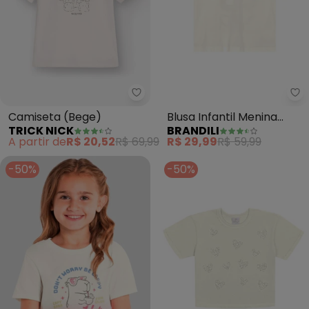
Trick Nick - Camiseta (Bege)
Br
Camiseta (Bege)
Blusa Infantil Menina
TRICK NICK
BRANDILI
Floral (Natural)
A partir de
R$ 20,52
R$ 69,99
R$ 29,99
R$ 59,99
-50%
-50%