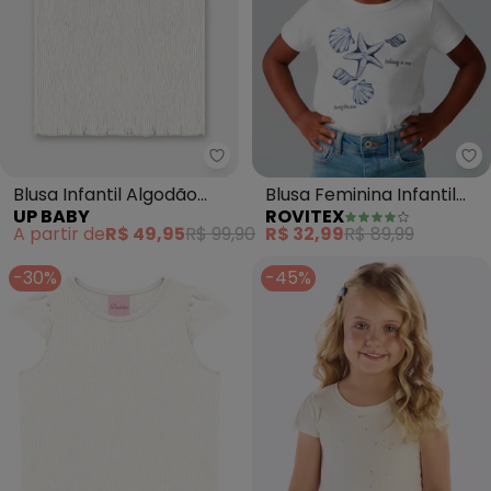
Up Baby - Blusa Infantil Algodã
Ro
Blusa Infantil Algodão
Blusa Feminina Infantil
UP BABY
ROVITEX
Texturizado (Bege)
Estampada (Bege)
A partir de
R$ 49,95
R$ 99,90
R$ 32,99
R$ 89,99
-30%
-45%