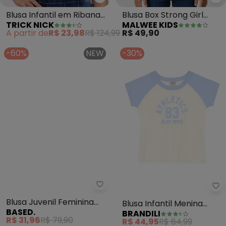
Trick Nick - Blusa Infantil em R
Ma
Blusa Infantil em Ribana
Blusa Box Strong Girl
TRICK NICK
MALWEE KIDS
(Bege)
(Bege)
A partir de
R$ 23,98
R$ 124,99
R$ 49,90
-60%
NEW
-30%
Based. - Blusa Juvenil Femini
Br
Blusa Juvenil Feminina
Blusa Infantil Menina
BASED.
BRANDILI
Canelada com Estampa
Estampada (Natural)
R$ 31,96
R$ 79,90
R$ 44,95
R$ 64,99