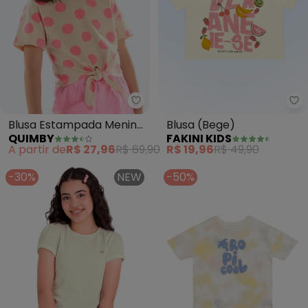
Quimby - Blusa Estampada Men
Fa
Blusa Estampada Menina
Blusa (Bege)
QUIMBY
FAKINI KIDS
(Bege)
A partir de
R$ 27,96
R$ 69,90
R$ 19,96
R$ 49,90
-30%
NEW
-50%