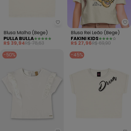
Pulla Bulla - Blusa Malha (Bege)
Fa
Blusa Malha (Bege)
Blusa Rei Leão (Bege)
PULLA BULLA
FAKINI KIDS
R$ 39,94
R$ 78,63
R$ 27,96
R$ 69,90
-50%
-45%