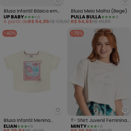
Up Baby - Blusa Infantil Básica
Pu
Blusa Infantil Básica em
Blusa Meia Malha (Bege)
UP BABY
PULLA BULLA
Meia Malha (Bege)
A partir de
R$ 54,95
R$ 109,90
R$ 54,93
R$ 99,88
-40%
-78%
Elian - Blusa Infantil Menina Br
Mi
Blusa Infantil Menina
T- Shirt Juvenil Feminina
ELIAN
MINTY
Brilho Stamp (Bege)
(Bege)
R$ 29,94
R$ 49,90
R$ 29,99
R$ 139,99