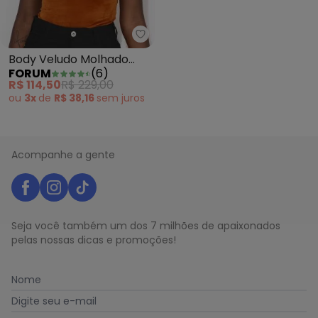
Forum - Body Veludo Molhado 
Body Veludo Molhado
FORUM
(
6
)
Marrom
R$ 114,50
R$ 229,00
ou
3x
de
R$ 38,16
sem
juros
Acompanhe a gente
Seja você também um dos 7 milhões de apaixonados
pelas nossas dicas e promoções!
Nome
Digite seu e-mail