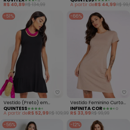
Maquinetada Feminino
com Bolsos e Mangas
R$ 40,89
R$ 134,99
A partir de
R$ 44,99
R$ 99,
(Preto)
Curtas
-51%
-66%
Quintess - Vestido (Preto) em 
In
Vestido (Preto) em
Vestido Feminino Curto
QUINTESS
INFINITA COR
Malha de Viscose com
com Manga (Bege)
A partir de
R$ 52,99
R$ 109,99
R$ 33,99
R$ 99,99
Elastano
-56%
-12%