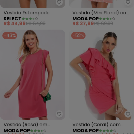
Mo
Select - Vestido Estampado De
Vestido (Mini Floral) com
Vestido Estampado
MODA POP
SELECT
Decote Quadrado
Decote em V (Rosa)
R$ 37,99
R$ 69,99
R$ 44,99
R$ 84,99
-43%
-52%
Mo
Moda Pop - Vestido (Rosa) em P
Vestido (Coral) com
Vestido (Rosa) em
MODA POP
MODA POP
Decote Assimétrico
Poliviscose