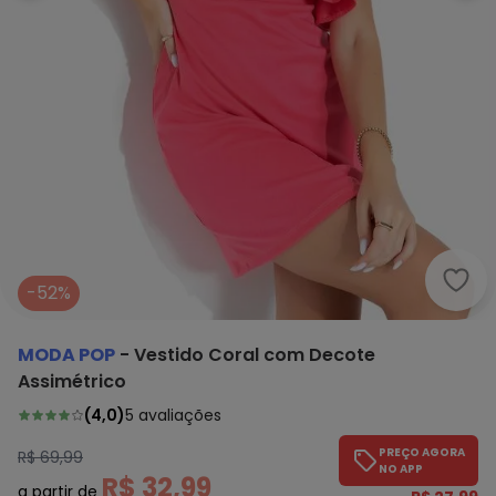
Moda
-52%
MODA POP
-
Vestido Coral com Decote
Assimétrico
(
4,0
)
5
avaliações
PREÇO AGORA
R$ 69,99
NO APP
R$ 32,99
a partir de