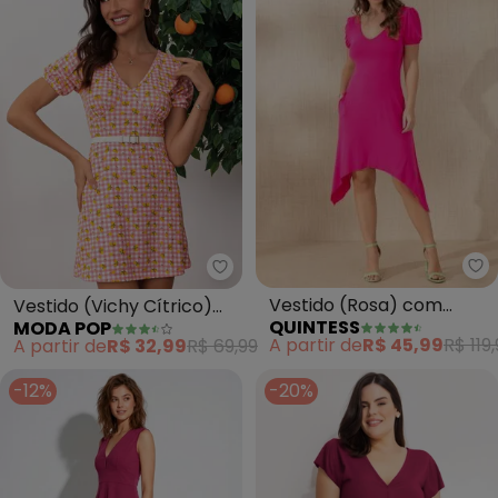
Qu
Moda Pop - Vestido (Vichy Cítr
Vestido (Rosa) com
Vestido (Vichy Cítrico)
QUINTESS
MODA POP
Laterais Alongadas
em Malha
A partir de
R$ 45,99
R$ 119
A partir de
R$ 32,99
R$ 69,99
-12%
-20%