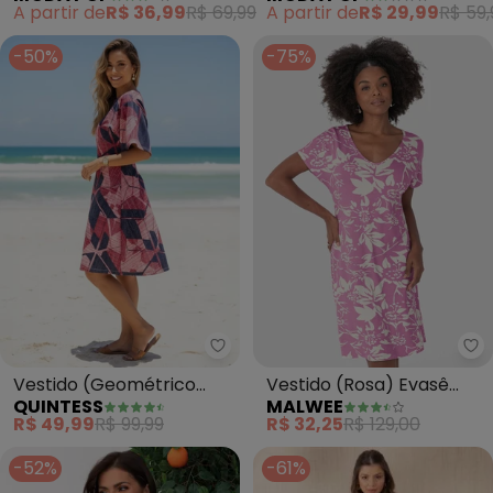
A partir de
R$ 36,99
R$ 69,99
A partir de
R$ 29,99
R$ 59,
-50%
-75%
Quintess - Vestido (Geométri
Ma
Vestido (Geométrico
Vestido (Rosa) Evasê
QUINTESS
MALWEE
Rosado) com Mangas
Floral Curto
R$ 49,99
R$ 99,99
R$ 32,25
R$ 129,00
Amplas
-52%
-61%