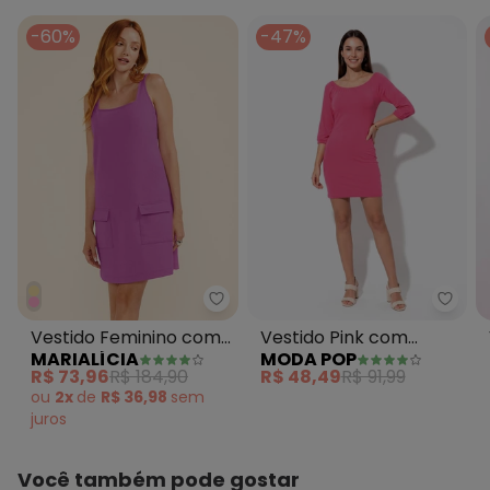
-60%
-47%
Marialícia - Vestido Feminino c
Moda
Vestido Feminino com
Vestido Pink com
MARIALÍCIA
MODA POP
Bolsos Lapela Rosa
Decote Ombro a
R$ 73,96
R$ 184,90
R$ 48,49
R$ 91,99
Ombro
ou
2x
de
R$ 36,98
sem
juros
Você também pode gostar