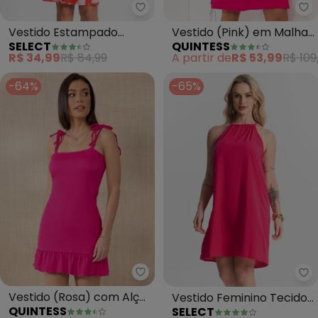
Select - Vestido Estampado (R
Qu
Vestido Estampado
Vestido (Pink) em Malha
SELECT
QUINTESS
(Rosa)
de Viscose com Elastano
R$ 34,99
R$ 84,99
A partir de
R$ 53,99
R$ 109
-64%
-65%
Quintess - Vestido (Rosa) com 
Se
Vestido (Rosa) com Alças
Vestido Feminino Tecido
QUINTESS
SELECT
Duplas para Amarrar
Viscose (Rosa)