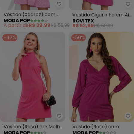
Moda Pop - Vestido (Xadrez) 
Ro
Vestido (Xadrez) com
Vestido Ciganinha em Air
MODA POP
ROVITEX
Babado e Amarração
Flow (Rosa)
A partir de
R$ 39,99
R$ 59,99
R$ 52,99
R$ 59,99
-47%
-50%
Moda Pop - Vestido (Rosa) em
Mo
Vestido (Rosa) em Malha
Vestido (Rosa) com
MODA POP
MODA POP
Crepe
Decote Transpassado