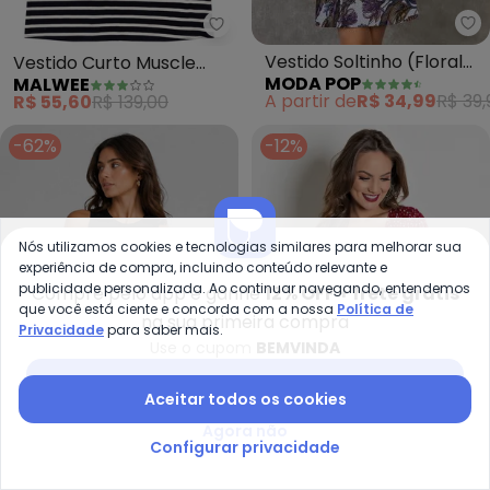
Mo
Malwee - Vestido Curto Muscle 
Vestido Soltinho (Floral
Vestido Curto Muscle
MODA POP
MALWEE
Verde)
Listrado (Preto)
A partir de
R$ 34,99
R$ 39,
R$ 55,60
R$ 139,00
-62%
-12%
Nós utilizamos cookies e tecnologias similares para melhorar sua
experiência de compra, incluindo conteúdo relevante e
publicidade personalizada. Ao continuar navegando, entendemos
Compre pelo app e ganhe
12% OFF + frete grátis
que você está ciente e concorda com a nossa
Política de
na sua primeira compra
Privacidade
para saber mais.
Use o cupom
BEMVINDA
Baixar app Posthaus
Aceitar todos os cookies
Agora não
Infinita Cor - Vestido Feminino
Mo
Configurar privacidade
Vestido Feminino Curto
Vestido (Poá Colorido)