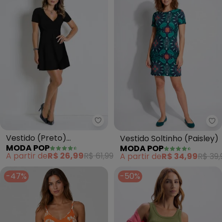
Moda Pop - Vestido (Preto) Tr
Mo
Vestido (Preto)
Vestido Soltinho (Paisley)
MODA POP
MODA POP
Transpassado Manga
A partir de
R$ 26,99
R$ 61,99
A partir de
R$ 34,99
R$ 39,
Curta
-47%
-50%