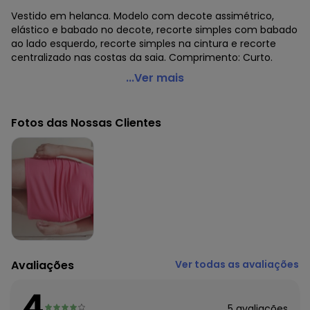
Vestido em helanca. Modelo com decote assimétrico,
elástico e babado no decote, recorte simples com babado
ao lado esquerdo, recorte simples na cintura e recorte
centralizado nas costas da saia. Comprimento: Curto.
Moda Pop - Vestido Coral com Decote Assimétrico
...Ver mais
Código do produto: 3644748
Modelagem: Solto
Fotos das Nossas Clientes
Comprimento: Curto
Decote frente: De um ombro só
Complemento: Babado; babado no decote; elástico no
decote; recorte central nas costas
Tecido: Helanca
Composição: Conforme imagem etiqueta
Avaliações
Ver todas as avaliações
4
5
avaliações