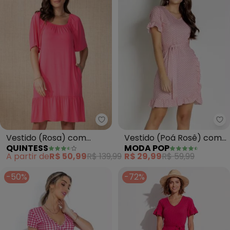
Quintess - Vestido (Rosa) com
Mo
Vestido (Rosa) com
Vestido (Poá Rosê) com
QUINTESS
MODA POP
Babado na Barra
Babado e Faixa
A partir de
R$ 50,99
R$ 139,99
R$ 29,99
R$ 59,99
-50%
-72%