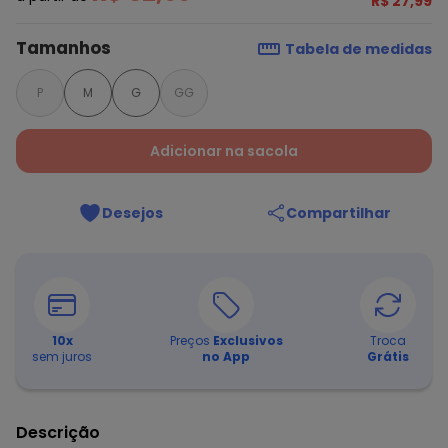
R$ 27,99
Tamanhos
Tabela de medidas
P
M
G
GG
Adicionar na sacola
Desejos
Compartilhar
10
x
Preços
Exclusivos
Troca
sem juros
no App
Grátis
Descrição