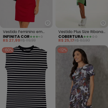
Infinita Cor - Vestido Feminin
Co
Vestido Feminino em
Vestido Plus Size Ribana
INFINITA COR
COBERTURA
Tecido Henera
(Verde)
R$ 27,99
R$ 119,99
R$ 25,17
R$ 83,90
(Vermelho)
-60%
-12%