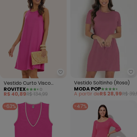
Mo
Rovitex - Vestido Curto Visco 
Vestido Soltinho (Rosa)
Vestido Curto Visco
MODA POP
ROVITEX
Maquinetada Feminino
A partir de
R$ 28,99
R$ 39,
R$ 40,89
R$ 134,99
(Rosa)
-63%
-47%