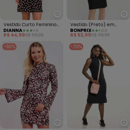
Dianna - Vestido Curto Femini
bo
Vestido Curto Feminino
Vestido (Preto) em
DIANNA
BONPRIX
Estampado (Preto)
Malha de Viscose
R$ 44,99
R$ 89,99
R$ 52,99
R$ 119,99
-50%
-70%
Moda Pop - Vestido (Animal Pri
Co