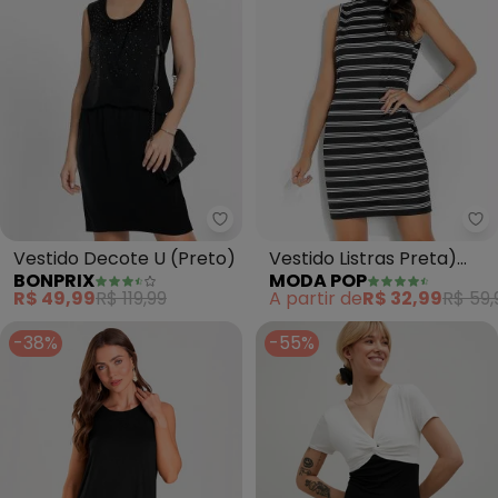
bonprix - Vestido Decote U (Pr
Mo
Vestido Decote U (Preto)
Vestido Listras Preta)
BONPRIX
MODA POP
com Gola
R$ 49,99
R$ 119,99
A partir de
R$ 32,99
R$ 59,
-38%
-55%