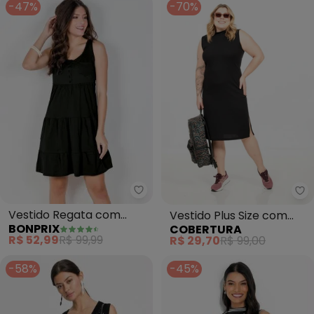
-47%
-70%
bonprix - Vestido Regata com 
Co
Vestido Regata com
Vestido Plus Size com
BONPRIX
COBERTURA
Babados (Preto)
Gola (Preto)
R$ 52,99
R$ 99,99
R$ 29,70
R$ 99,00
-58%
-45%