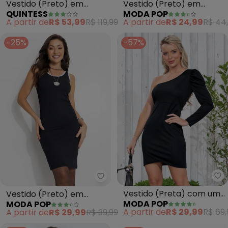
Vestido (Preto) em
Vestido (Preto) em
QUINTESS
MODA POP
Malha Crepe
Malha
A partir de
R$ 53,99
R$ 119,99
A partir de
R$ 24,99
R$ 44
-25%
-57%
Mo
Moda Pop - Vestido (Preto) em
Vestido (Preta) com um
Vestido (Preto) em
MODA POP
MODA POP
Ombro Só
Canelado
A partir de
R$ 29,99
R$ 69,
A partir de
R$ 29,99
R$ 39,99