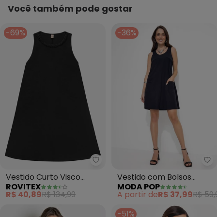
Você também pode gostar
-69%
-36%
Rovitex - Vestido Curto Visco 
Mo
Vestido Curto Visco
Vestido com Bolsos
ROVITEX
MODA POP
Maquinetada Feminino
(Preto)
R$ 40,89
R$ 134,99
A partir de
R$ 37,99
R$ 59,
(Preto)
-51%