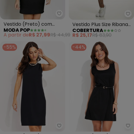
Moda Pop - Vestido (Preto) co
Co
Vestido (Preto) com
Vestido Plus Size Ribana
MODA POP
COBERTURA
Faixa no Decote
(Preto)
A partir de
R$ 27,99
R$ 44,99
R$ 25,17
R$ 83,90
Formando X
-55%
-44%
Quintess - Vestido (Preto) em 
Mo