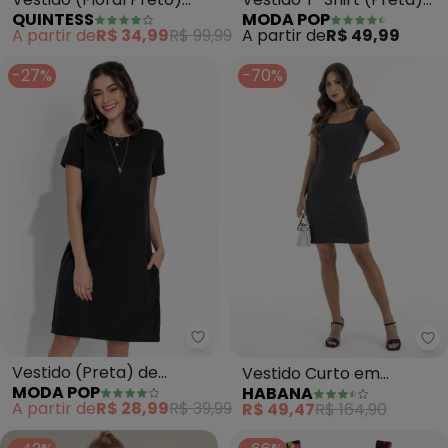
QUINTESS
MODA POP
com Babadinhos
com Estampa na Frente
A partir de
R$ 34,99
R$ 99,99
A partir de
R$ 49,99
-27%
-70%
Moda Pop - Vestido (Preta) de
Ha
Vestido (Preta) de
Vestido Curto em
MODA POP
HABANA
Manga Curta
Canelado (Preto)
A partir de
R$ 28,99
R$ 39,99
R$ 49,47
R$ 164,90