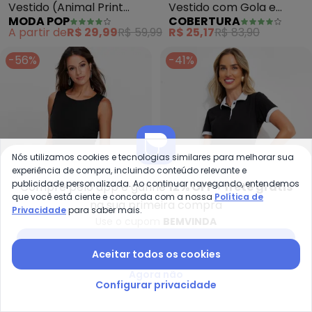
Vestido (Animal Print
Vestido com Gola e
MODA POP
COBERTURA
Colors) em Jersey
Fenda (Preto)
A partir de
R$ 29,99
R$ 59,99
R$ 25,17
R$ 83,90
Acetinado
-56%
-41%
Nós utilizamos cookies e tecnologias similares para melhorar sua
experiência de compra, incluindo conteúdo relevante e
publicidade personalizada. Ao continuar navegando, entendemos
Compre pelo app e ganhe
12% OFF + frete grátis
que você está ciente e concorda com a nossa
Política de
na sua primeira compra
Privacidade
para saber mais.
Use o cupom
BEMVINDA
Baixar app Posthaus
bonprix - Vestido (Preto) em M
Bi
Aceitar todos os cookies
Vestido (Preto) em
Vestido (Preto) em
Agora não
BONPRIX
BIMINI
Malha Crepe
Malha de Algodão
Configurar privacidade
R$ 47,99
R$ 109,99
R$ 46,99
R$ 79,99