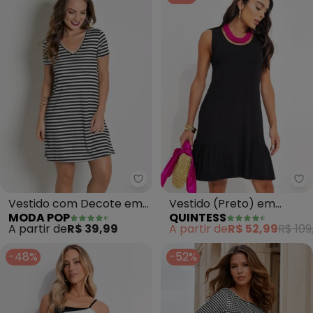
Moda Pop - Vestido com Decote
Qu
Vestido com Decote em
Vestido (Preto) em
MODA POP
QUINTESS
V (Listrada)
Malha de Viscose com
A partir de
R$ 39,99
A partir de
R$ 52,99
R$ 109
Elastano
-48%
-52%