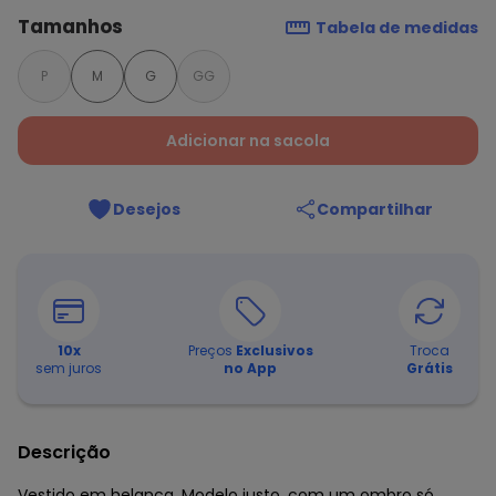
Tamanhos
Tabela de medidas
P
M
G
GG
Adicionar na sacola
Desejos
Compartilhar
10
x
Preços
Exclusivos
Troca
sem juros
no App
Grátis
Descrição
Vestido em helanca. Modelo justo, com um ombro só,