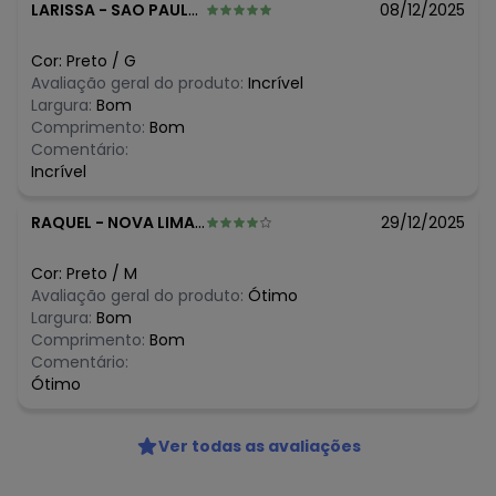
R$ 29,99
abril/2026
LARISSA
-
SAO PAULO - SP
08/12/2025
N/D*
março/2026
N/D*
fevereiro/2026
Cor:
Preto
/
G
Avaliação geral do produto:
Incrível
Largura:
Bom
Comprimento:
Bom
Comentário:
Incrível
RAQUEL
-
NOVA LIMA - MG
29/12/2025
Cor:
Preto
/
M
Avaliação geral do produto:
Ótimo
Largura:
Bom
Comprimento:
Bom
Comentário:
Ótimo
Ver todas as avaliações