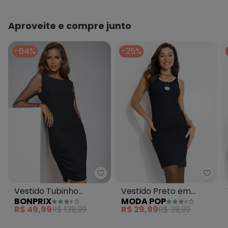
Aproveite e compre junto
-64%
-25%
bonprix - Vestido Tubinho Mang
Moda
Vestido Tubinho
Vestido Preto em
BONPRIX
MODA POP
Mangas em Tule Preto
Canelado
R$ 49,99
R$ 139,99
R$ 29,99
R$ 39,99