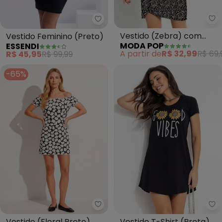
Mo
Essendi - Vestido Feminino (Pre
Vestido (Zebra) com
Vestido Feminino (Preto)
MODA POP
ESSENDI
Decote Transpassado
A partir de
R$ 32,99
R$ 69,
R$ 45,95
R$ 99,99
-65%
Quintess - Vestido (Floral Pre
Mo
Vestido (Floral Preto)
Vestido T-Shirt (Preta)