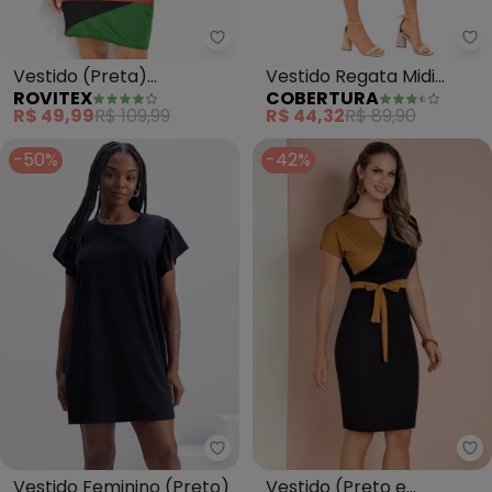
Rovitex - Vestido (Preta) Esta
Vestido (Preta)
Vestido Regata Midi
ROVITEX
COBERTURA
Estampada Rovitex
Básico (Preto)
R$ 49,99
R$ 109,99
R$ 44,32
R$ 89,90
-50%
-42%
Mo
Essendi - Vestido Feminino (Pre
Vestido (Preto e
Vestido Feminino (Preto)