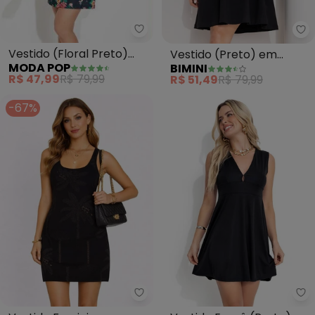
Moda Pop - Vestido (Floral Pr
Bi
Vestido (Floral Preto)
Vestido (Preto) em
MODA POP
BIMINI
com Decote
Cotton
R$ 47,99
R$ 79,99
R$ 51,49
R$ 79,99
Transpassado
-67%
Infinita Cor - Vestido Feminino
Mo