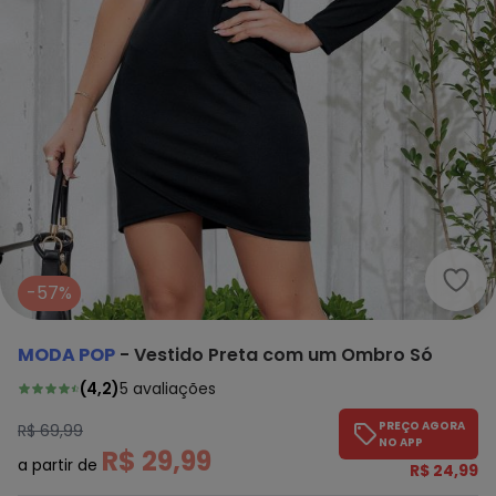
Moda
-57%
MODA POP
-
Vestido Preta com um Ombro Só
(
4,2
)
5
avaliações
PREÇO AGORA
R$ 69,99
NO APP
R$ 29,99
a partir de
R$ 24,99