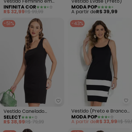
Vestido Feminino em
Vestido Evasê (Preto)
INFINITA COR
MODA POP
Viscotorcion (Preto)
R$ 32,99
R$ 99,99
A partir de
R$ 39,99
-51%
-43%
Mo
Select - Vestido Canelado Femi
Vestido (Preto e Branco)
Vestido Canelado
MODA POP
SELECT
com Listras
Feminino (Preto)
A partir de
R$ 33,99
R$ 59,
R$ 38,99
R$ 79,99