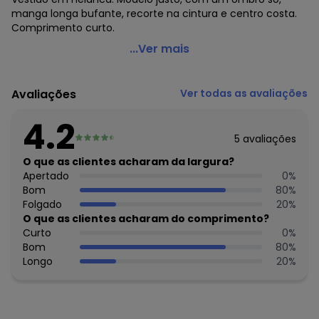
manga longa bufante, recorte na cintura e centro costa.
Comprimento curto.
Moda Pop - Vestido Preta com um Ombro Só
...Ver mais
Código do produto: 3637021
Modelagem: Justo
Avaliações
Ver todas as avaliações
Comprimento da manga: Longa
Modelo da manga: Bufante
4.2
Comprimento: Curto
5
avaliações
Decote frente: De um ombro só
Complemento: Recorte central nas costas
O que as clientes acharam da largura?
Tecido: Helanca
Apertado
0
%
Composição: Conforme imagem etiqueta
Bom
80
%
Folgado
20
%
Histórico de preços
O que as clientes acharam do comprimento?
Curto
0
%
O preço apresentado abaixo é o menor oferecido em
Bom
80
%
algum dia do mês, para o menor tamanho disponível.
Longo
20
%
N/D*
agosto/2026
R$ 29,99
julho/2026
R$ 34,99
junho/2026
R$ 34,99
maio/2026