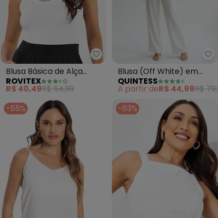
Rovitex - Blusa Básica de Alça 
Qu
Blusa Básica de Alça
Blusa (Off White) em
ROVITEX
QUINTESS
Feminina (Branco)
Viscose com Elastano
R$ 40,49
R$ 54,99
A partir de
R$ 44,99
R$ 79,
-55%
-63%