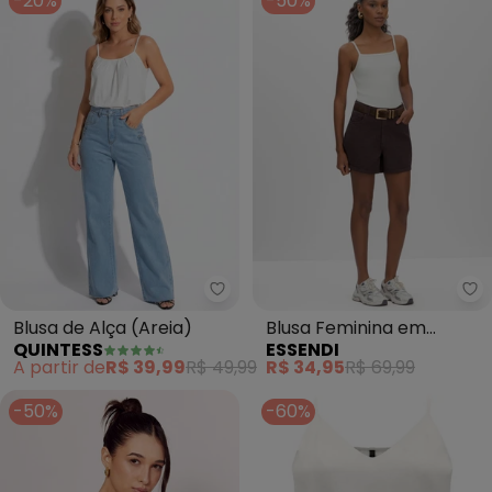
-20%
-50%
Quintess - Blusa de Alça (Areia)
Es
Blusa de Alça (Areia)
Blusa Feminina em
QUINTESS
ESSENDI
Ribana (Branco)
A partir de
R$ 39,99
R$ 49,99
R$ 34,95
R$ 69,99
-50%
-60%