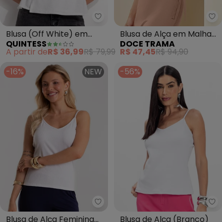
Quintess - Blusa (Off White) e
Do
Blusa (Off White) em
Blusa de Alça em Malha
QUINTESS
DOCE TRAMA
Malha Texturizada
(Branco)
A partir de
R$ 36,99
R$ 79,99
R$ 47,45
R$ 94,90
-16%
NEW
-56%
Rovitex - Blusa de Alça Femini
In
Blusa de Alça Feminina
Blusa de Alça (Branco)