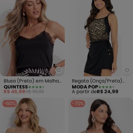
Quintess - Blusa (Preto) em Mal
Mo
Blusa (Preto) em Malha
Regata (Onça/Preta)
QUINTESS
MODA POP
Fria
Alcinhas e Recortes
R$ 45,99
R$ 99,99
A partir de
R$ 24,99
-60%
-70%