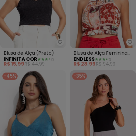
Infinita Cor - Blusa de Alça (Pre
En
Blusa de Alça (Preto)
Blusa de Alça Feminina
INFINITA COR
ENDLESS
Estampada (Vermelho)
R$ 15,99
R$ 44,99
R$ 28,99
R$ 94,99
-45%
-35%