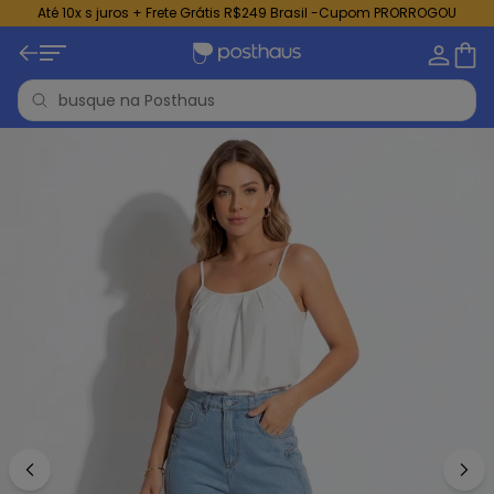
Até 10x s juros + Frete Grátis R$249 Brasil -Cupom PRORROGOU