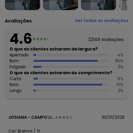
Avaliações
Ver todas as avaliações
4.6
22149
avaliações
O que as clientes acharam da largura?
Apertado
4
%
Bom
85
%
Folgado
11
%
O que as clientes acharam do comprimento?
Curto
6
%
Bom
91
%
Longo
3
%
JOSIANA
-
CAMPO LIMPO PAULISTA - SP
30/01/2026
Cor:
Branco
/
G