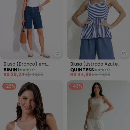
Bimini - Blusa (Branco) em Poliv
Qu
Blusa (Branco) em
Blusa (Listrado Azul e
BIMINI
QUINTESS
Poliviscose
Branco) em Canelado
R$ 28,24
R$ 49,99
R$ 44,99
R$ 79,99
-26%
-43%