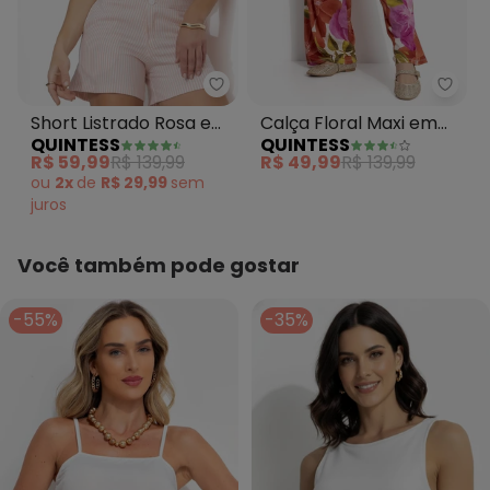
Quintess - Short Listrado Rosa 
Quint
Short Listrado Rosa em
Calça Floral Maxi em
QUINTESS
QUINTESS
Tecido Plano
Malha Fria
R$ 59,99
R$ 139,99
R$ 49,99
R$ 139,99
Sustentável
ou
2x
de
R$ 29,99
sem
juros
Você também pode gostar
-55%
-35%