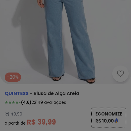
Quin
-20%
QUINTESS
-
Blusa de Alça Areia
(
4,6
)
22149
avaliações
ECONOMIZE
R$ 49,99
R$ 39,99
R$ 10,00
a partir de