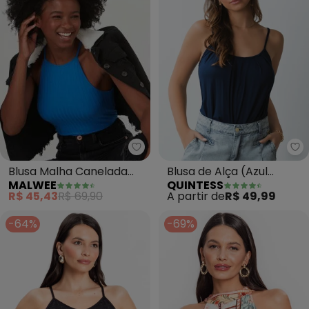
Malwee - Blusa Malha Canelada 
Qu
Blusa Malha Canelada
Blusa de Alça (Azul
MALWEE
QUINTESS
Viscose (Azul)
Marinho)
R$ 45,43
R$ 69,90
A partir de
R$ 49,99
-64%
-69%