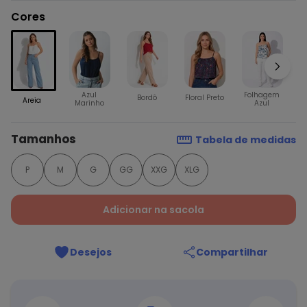
Cores
F
Azul
Folhagem
Bordô
Floral Preto
Areia
Marinho
Azul
Tamanhos
Tabela de medidas
P
M
G
GG
XXG
XLG
Adicionar na sacola
Desejos
Compartilhar