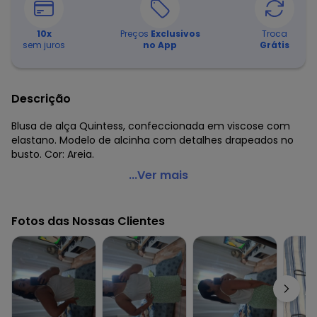
10
x
Preços
Exclusivos
Troca
sem juros
no App
Grátis
Descrição
Blusa de alça Quintess, confeccionada em viscose com
elastano. Modelo de alcinha com detalhes drapeados no
busto. Cor: Areia.
Quintess - Blusa de Alça Areia
...Ver mais
Código do produto: 1434103
Tecido: Viscose com elastano
Fotos das Nossas Clientes
Composição: 96%viscose 4%elastano