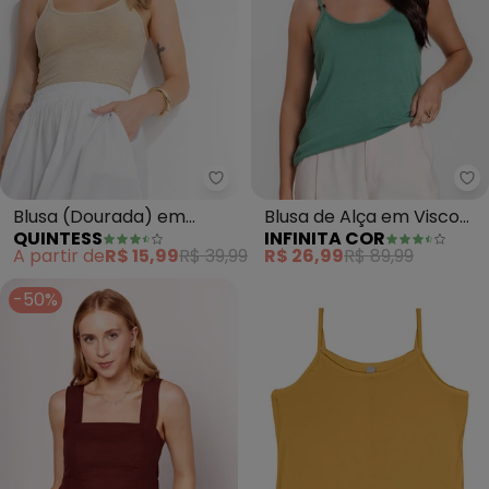
Quintess - Blusa (Dourada) em 
In
Blusa (Dourada) em
Blusa de Alça em Visco
QUINTESS
INFINITA COR
Malha Lurex
Tricot (Verde)
A partir de
R$ 15,99
R$ 39,99
R$ 26,99
R$ 89,99
-50%