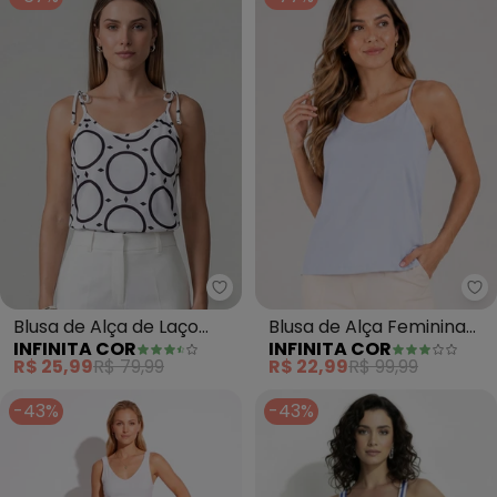
Infinita Cor - Blusa de Alça de 
In
Blusa de Alça de Laço
Blusa de Alça Feminina
INFINITA COR
INFINITA COR
(Branco)
Visco Premiere (Branco)
R$ 25,99
R$ 79,99
R$ 22,99
R$ 99,99
-43%
-43%