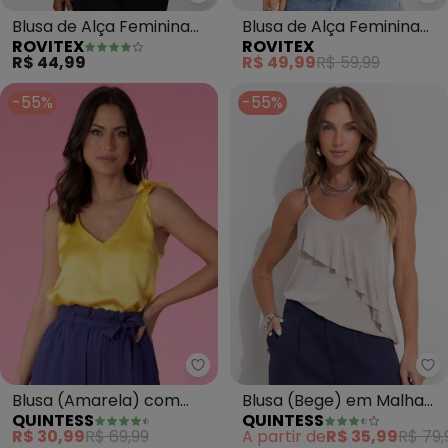
Rovitex - Blusa de Alça Feminina
Ro
Blusa de Alça Feminina
Blusa de Alça Feminina
ROVITEX
ROVITEX
Viscotorcion Básica
Canelada (Bege)
R$ 44,99
R$ 49,99
R$ 59,99
(Azul)
-55%
-55%
Quintess - Blusa (Amarela) co
Qu
Blusa (Amarela) com
Blusa (Bege) em Malha
QUINTESS
QUINTESS
Alças para Amarrar
Texturizada
R$ 30,99
R$ 69,99
A partir de
R$ 35,99
R$ 79,