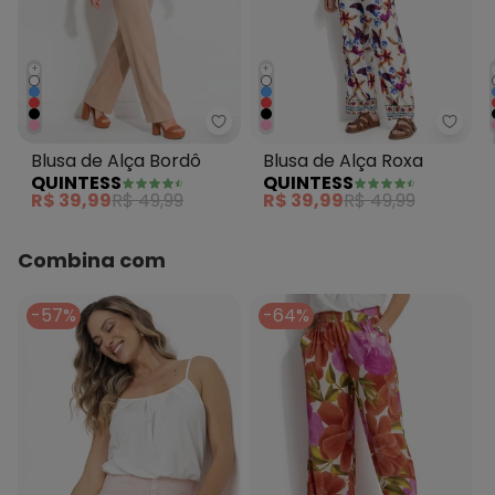
+
+
Quintess - Blusa de Alça Bordô
Quint
Blusa de Alça Bordô
Blusa de Alça Roxa
QUINTESS
QUINTESS
R$ 39,99
R$ 49,99
R$ 39,99
R$ 49,99
Combina com
-57%
-64%