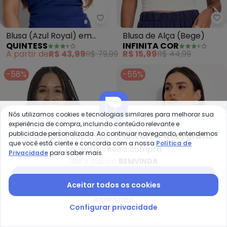
Quintess - Blusa (Azul Royal) e
In
Blusa (Azul Royal) em
Blusa de Alça (Bege)
QUINTESS
INFINITA COR
Bengaline
A partir de
R$ 43,99
R$ 79,99
R$ 15,99
R$ 44,99
-58%
-55%
Nós utilizamos cookies e tecnologias similares para melhorar sua
experiência de compra, incluindo conteúdo relevante e
publicidade personalizada. Ao continuar navegando, entendemos
Compre pelo app e ganhe
12% OFF + frete grátis
que você está ciente e concorda com a nossa
Política de
na sua primeira compra
Privacidade
para saber mais.
Use o cupom
BEMVINDA
Baixar app Posthaus
Aceitar todos os cookies
Agora não
Configurar privacidade
Rovitex - Blusa Feminina de Al
Qu
Blusa Feminina de Alça
Blusa (Off White) em