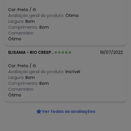
N/D*
agosto/2026
N/D*
julho/2026
Cor:
Preto
/
G
N/D*
junho/2026
Avaliação geral do produto:
Ótimo
N/D*
maio/2026
Largura:
Bom
N/D*
abril/2026
Comprimento:
Bom
N/D*
março/2026
Comentário:
N/D*
fevereiro/2026
Ótimo
ELISAMA
-
RIO CRESPO - RO
19/07/2022
Cor:
Preto
/
G
Avaliação geral do produto:
Incrível
Largura:
Bom
Comprimento:
Bom
Comentário:
Ótimo
Ver todas as avaliações