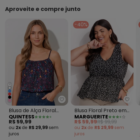
Aproveite e compre junto
-40%
+
Quintess - Blusa de Alça Floral 
Margu
Blusa de Alça Floral
Blusa Floral Preto em
QUINTESS
MARGUERITE
Preto
Malha Crepe
R$ 59,99
R$ 59,99
R$ 99,99
ou
2x
de
R$ 29,99
sem
ou
2x
de
R$ 29,99
sem
juros
juros