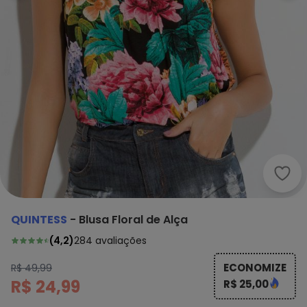
Quin
QUINTESS
-
Blusa Floral de Alça
(
4,2
)
284
avaliações
ECONOMIZE
R$ 49,99
R$ 24,99
R$ 25,00