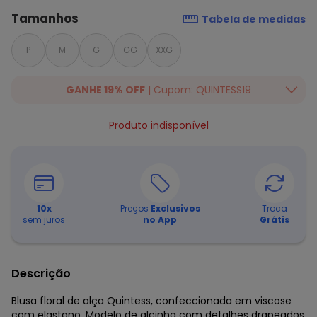
Tamanhos
Tabela de medidas
P
M
G
GG
XXG
GANHE 19% OFF
| Cupom: QUINTESS19
Ganhe 19% OFF Extra em qualquer valor, usando o cupom:
Produto indisponível
QUINTESS19. Válido para toda loja Quintess, até 07/08/2026.
10
x
Preços
Exclusivos
Troca
sem juros
no App
Grátis
Descrição
Blusa floral de alça Quintess, confeccionada em viscose
com elastano. Modelo de alcinha com detalhes drapeados