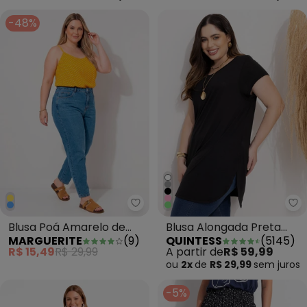
-48%
Marguerite - Blusa Poá Amarel
Qu
Blusa Poá Amarelo de
Blusa Alongada Preta
MARGUERITE
(
9
)
QUINTESS
(
5145
)
Malha
com Barra
R$ 15,49
R$ 29,99
A partir de
R$ 59,99
Arrendondada
ou
2x
de
R$ 29,99
sem
juros
-5%