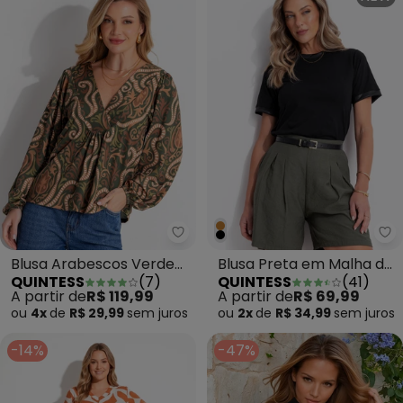
Quintess - Blusa Arabescos Ver
Qu
Blusa Arabescos Verde
Blusa Preta em Malha de
QUINTESS
(
7
)
QUINTESS
(
41
)
em Malha Fria
Algodão
A partir de
R$ 119,99
A partir de
R$ 69,99
ou
4x
de
R$ 29,99
sem
juros
ou
2x
de
R$ 34,99
sem
juros
-14%
-47%