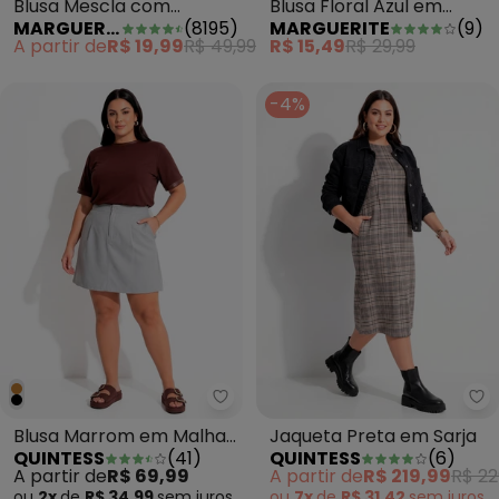
Blusa Mescla com
Blusa Floral Azul em
MARGUERITE
(
8195
)
MARGUERITE
(
9
)
Contrastes Plus Size
Malha de Poliéster
A partir de
R$ 19,99
R$ 49,99
R$ 15,49
R$ 29,99
-4%
Quintess - Blusa Marrom em Ma
Qu
Blusa Marrom em Malha
Jaqueta Preta em Sarja
QUINTESS
(
41
)
QUINTESS
(
6
)
de Algodão
A partir de
R$ 69,99
A partir de
R$ 219,99
R$ 22
ou
2x
de
R$ 34,99
sem
juros
ou
7x
de
R$ 31,42
sem
juros