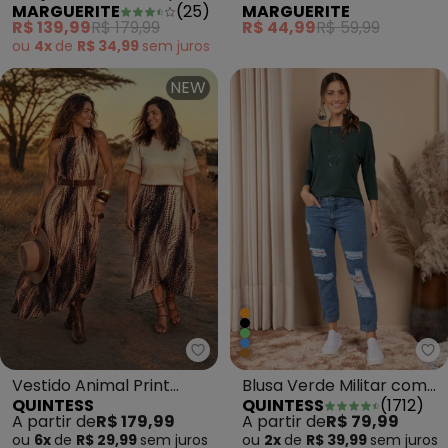
MARGUERITE
(
25
)
MARGUERITE
Plano
Poliéster
R$ 139,99
R$ 179,99
R$ 44,99
R$ 59,99
ou
4x
de
R$ 34,99
sem
juros
NEW
Quintess - Vestido Animal Prin
Qu
Vestido Animal Print
Blusa Verde Militar com
QUINTESS
QUINTESS
(
1712
)
Cervo em Malha
Mangas 3/4
A partir de
R$ 179,99
A partir de
R$ 79,99
ou
6x
de
R$ 29,99
sem
juros
ou
2x
de
R$ 39,99
sem
juros