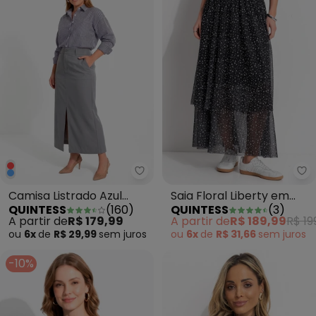
Quintess - Camisa Listrado Azul
Qu
Camisa Listrado Azul
Saia Floral Liberty em
QUINTESS
(
160
)
QUINTESS
(
3
)
Marinho em Tecido de
Tule
A partir de
R$ 179,99
A partir de
R$ 189,99
R$ 19
Poliéster
ou
6x
de
R$ 29,99
sem
juros
ou
6x
de
R$ 31,66
sem
juros
-10%