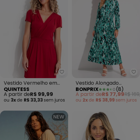
Quintess - Vestido Vermelho e
bo
Vestido Vermelho em
Vestido Alongado
QUINTESS
BONPRIX
(
8
)
Malha de Viscose
Abstrato Verde
A partir de
R$ 99,99
A partir de
R$ 77,99
R$ 169
ou
3x
de
R$ 33,33
sem
juros
ou
2x
de
R$ 38,99
sem
juros
NEW