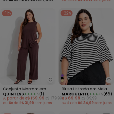
-11%
-22%
Quintess - Conjunto Marrom em
Ma
Conjunto Marrom em
Blusa Listrada em Meia
QUINTESS
(
1
)
MARGUERITE
(
66
)
Malha de Viscose
Malha Listrada
A partir de
R$ 159,99
R$ 179,99
R$ 69,99
R$ 89,99
ou
5x
de
R$ 31,99
sem
juros
ou
2x
de
R$ 34,99
sem
juros