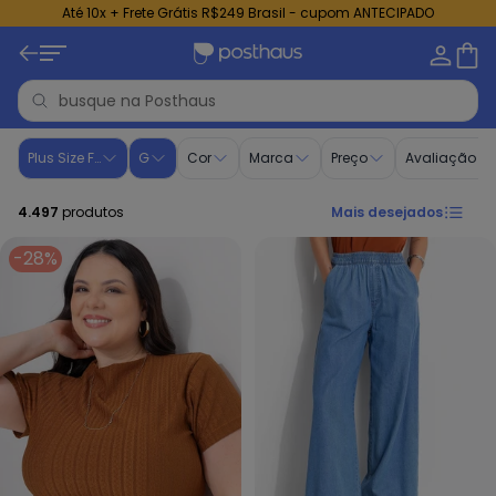
Até 10x + Frete Grátis R$249 Brasil - cupom ANTECIPADO
Moda Plus Size feminina - Compre Online | Posthaus Pg - 
Plus Size Feminino
G
Cor
Marca
Preço
Avaliação
4.497
produtos
Mais desejados
-28%