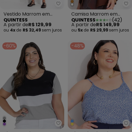
Quintess - Vestido Marrom em 
Qu
Vestido Marrom em
Camisa Marrom em
QUINTESS
QUINTESS
(
42
)
Malha de Viscose
Viscose Plana Sarjada
A partir de
R$ 129,99
A partir de
R$ 149,99
ou
4x
de
R$ 32,49
sem
juros
ou
5x
de
R$ 29,99
sem
juros
-60%
-48%
Marguerite - Blusa Mescla com 
Ma