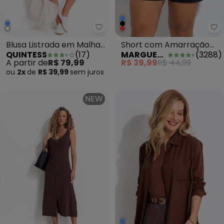
Quintess - Blusa Listrada em 
Ma
Blusa Listrada em Malha
Short com Amarração
QUINTESS
(
17
)
MARGUERITE
(
3288
)
de Algodão com Bordado
Preto Plus Size
A partir de
R$ 79,99
R$ 39,99
R$ 44,99
de Coração
ou
2x
de
R$ 39,99
sem
juros
NEW