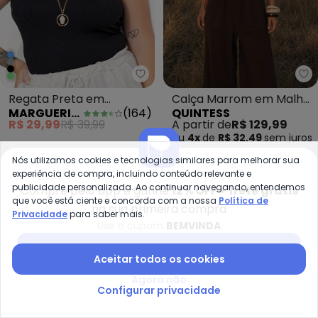
Marguerite - Regata Preta em 
Qu
Regata Preta em
Calça Marrom em Malha
MARGUERITE
(
164
)
QUINTESS
Canelado
Canelada Estruturada
R$ 29,99
R$ 39,99
A partir de
R$ 129,99
ou
4x
de
R$ 32,49
sem
juros
Nós utilizamos cookies e tecnologias similares para melhorar sua
experiência de compra, incluindo conteúdo relevante e
NEW
NEW
publicidade personalizada. Ao continuar navegando, entendemos
Compre pelo app e ganhe
12% OFF + frete grátis
que você está ciente e concorda com a nossa
Política de
na sua primeira compra
Privacidade
para saber mais.
Use o cupom
BEMVINDA
Baixar app Posthaus
Aceitar todos os cookies
Agora não
Configurar privacidade