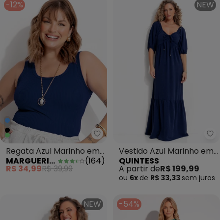
-12%
NEW
Marguerite - Regata Azul Mari
Qu
Regata Azul Marinho em
Vestido Azul Marinho em
MARGUERITE
(
164
)
QUINTESS
Canelado
Air Flow
R$ 34,99
R$ 39,99
A partir de
R$ 199,99
ou
6x
de
R$ 33,33
sem
juros
NEW
-54%