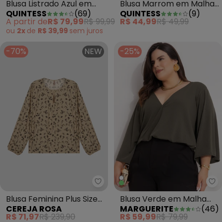
Blusa Listrado Azul em
Blusa Marrom em Malha
QUINTESS
(
69
)
QUINTESS
(
9
)
Moletom
Texturizada
A partir de
R$ 79,99
R$ 99,99
R$ 44,99
R$ 49,99
ou
2x
de
R$ 39,99
sem
juros
-70%
NEW
-25%
Cereja Rosa - Blusa Feminina P
Ma
Blusa Feminina Plus Size
Blusa Verde em Malha
CEREJA ROSA
MARGUERITE
(
46
)
Manga Longa Estampada
Anarruga
R$ 71,97
R$ 239,90
R$ 59,99
R$ 79,99