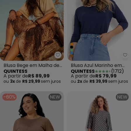
Quintess - Blusa Bege em Malha
Qu
Blusa Bege em Malha de
Blusa Azul Marinho em
QUINTESS
QUINTESS
(
1712
)
Viscose
Malha de Viscose
A partir de
R$ 89,99
A partir de
R$ 79,99
ou
3x
de
R$ 29,99
sem
juros
ou
2x
de
R$ 39,99
sem
juros
-60%
NEW
NEW