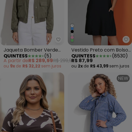
+
Quintess - Jaqueta Bomber Ver
Qu
Jaqueta Bomber Verde
Vestido Preto com Bolsos
QUINTESS
(
5
)
QUINTESS
(
8530
)
Oliva em Tecido Sarjado
e Mangas Curtas
A partir de
R$ 289,99
R$ 299,99
R$ 87,99
ou
9x
de
R$ 32,22
sem
juros
ou
2x
de
R$ 43,99
sem
juros
NEW