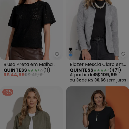
Quintess - Blusa Preta em Malha
Qu
Blusa Preta em Malha
Blazer Mescla Claro em
QUINTESS
(
11
)
QUINTESS
(
471
)
Laise
Moletinho
R$ 44,99
R$ 49,99
A partir de
R$ 109,99
ou
3x
de
R$ 36,66
sem
juros
-3%