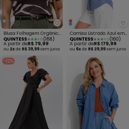
Quintess - Blusa Folhagem Org
Qu
Blusa Folhagem Orgânica
Camisa Listrado Azul em
QUINTESS
(
168
)
QUINTESS
(
160
)
em Malha de Viscose
Poliéster com Algodão
A partir de
R$ 79,99
A partir de
R$ 179,99
Crep
ou
2x
de
R$ 39,99
sem
juros
ou
6x
de
R$ 29,99
sem
juros
-12%