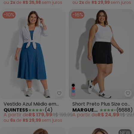
Bege
ou
2x
de
R$ 35,98
sem
juros
ou
2x
de
R$ 29,99
sem
juros
-10%
-16%
Quintess - Vestido Azul Médio 
Ma
Vestido Azul Médio em
Short Preto Plus Size com
QUINTESS
(
4
)
MARGUERITE
(
6688
)
Jeans
Bolsos Decorativos
A partir de
R$ 179,99
R$ 199,99
A partir de
R$ 24,99
R$ 29,
ou
6x
de
R$ 29,99
sem
juros
NEW