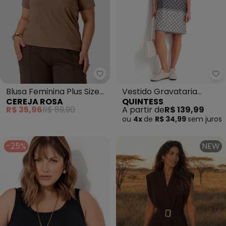
Cereja Rosa - Blusa Feminina 
Qu
Blusa Feminina Plus Size
Vestido Gravataria
CEREJA ROSA
QUINTESS
em Meia Malha com
Marrom em Malha Fria
R$ 35,96
R$ 89,90
A partir de
R$ 139,99
Estampa Marrom
ou
4x
de
R$ 34,99
sem
juros
-25%
NEW