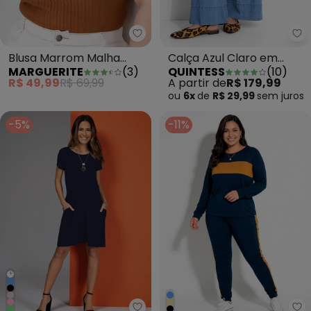
Marguerite - Blusa Marrom Mal
Qu
Blusa Marrom Malha
Calça Azul Claro em
MARGUERITE
(
3
)
QUINTESS
(
10
)
Texturizada
Jeans de Algodão
R$ 49,99
R$ 69,99
A partir de
R$ 179,99
ou
6x
de
R$ 29,99
sem
juros
-5%
-11%
+