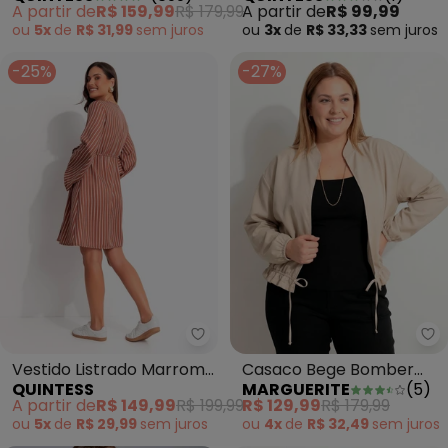
A partir de
R$ 159,99
R$ 179,99
A partir de
R$ 99,99
Amarrações
ou
5x
de
R$ 31,99
sem
juros
ou
3x
de
R$ 33,33
sem
juros
-25%
-27%
Quintess - Vestido Listrado M
Ma
Vestido Listrado Marrom
Casaco Bege Bomber
QUINTESS
MARGUERITE
(
5
)
em Tecido Plano
Tecido Plano
A partir de
R$ 149,99
R$ 199,99
R$ 129,99
R$ 179,99
Maquinetado
ou
5x
de
R$ 29,99
sem
juros
ou
4x
de
R$ 32,49
sem
juros