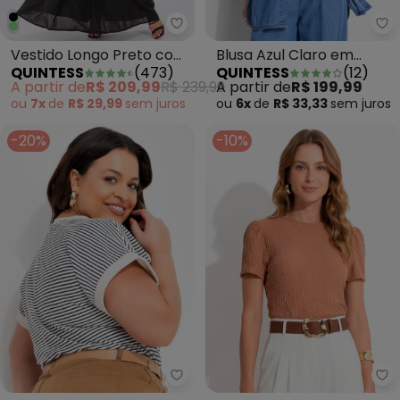
Quintess - Vestido Longo Preto
Qu
Vestido Longo Preto com
Blusa Azul Claro em
QUINTESS
(
473
)
QUINTESS
(
12
)
Cinto
Tecido Sarjado Jeans
A partir de
R$ 209,99
R$ 239,99
A partir de
R$ 199,99
ou
7x
de
R$ 29,99
sem
juros
ou
6x
de
R$ 33,33
sem
juros
-20%
-10%
Quintess - Blusa Listrado Azul
Qu