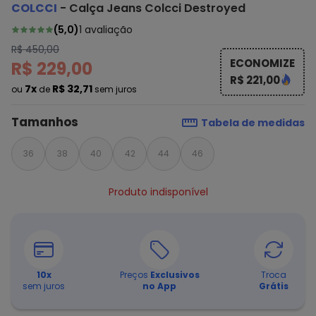
COLCCI
-
Calça Jeans Colcci Destroyed
(
5,0
)
1
avaliação
R$ 450,00
ECONOMIZE
R$ 229,00
R$ 221,00
7x
R$ 32,71
ou
de
sem juros
Tamanhos
Tabela de medidas
36
38
40
42
44
46
Produto indisponível
10
x
Preços
Exclusivos
Troca
sem juros
no App
Grátis