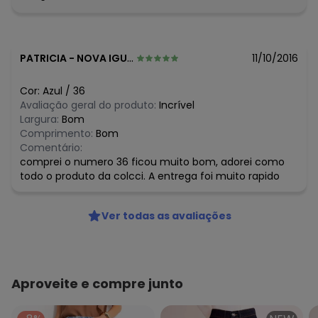
O preço apresentado abaixo é o menor oferecido em
algum dia do mês, para o menor tamanho disponível.
N/D*
agosto/2026
N/D*
julho/2026
N/D*
junho/2026
PATRICIA
-
NOVA IGUACU - RJ
11/10/2016
N/D*
maio/2026
N/D*
abril/2026
Cor:
Azul
/
36
N/D*
março/2026
Avaliação geral do produto:
Incrível
N/D*
fevereiro/2026
Largura:
Bom
Comprimento:
Bom
Comentário:
comprei o numero 36 ficou muito bom, adorei como
todo o produto da colcci. A entrega foi muito rapido
Ver todas as avaliações
Aproveite e compre junto