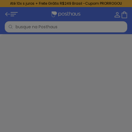
Até 10x s juros + Frete Grátis R$249 Brasil -Cupom PRORROGOU