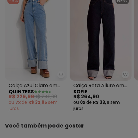
-8%
NEW
Quintess - Calça Azul Claro em
Sofie
Calça Azul Claro em
Calça Reta Allure em
QUINTESS
SOFIE
Jeans
Denim Azul
R$ 229,99
R$ 249,99
R$ 264,90
ou
7x
de
R$ 32,85
sem
ou
8x
de
R$ 33,11
sem
juros
juros
Você também pode gostar