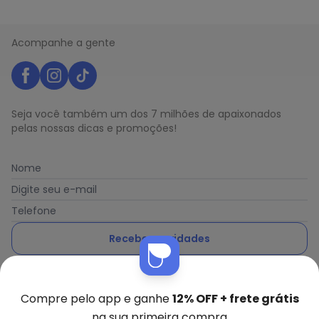
Acompanhe a gente
Seja você também um dos 7 milhões de apaixonados
pelas nossas dicas e promoções!
Nome
Digite seu e-mail
Telefone
Receber novidades
Ao enviar o cadastro, você concorda com a nossa
Política
de Privacidade
Compre pelo app e ganhe
12% OFF + frete grátis
na sua primeira compra