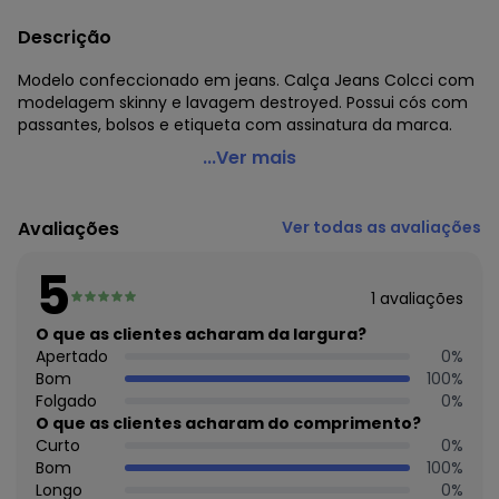
Descrição
Modelo confeccionado em jeans. Calça Jeans Colcci com
modelagem skinny e lavagem destroyed. Possui cós com
passantes, bolsos e etiqueta com assinatura da marca.
Colcci - Calça Jeans Colcci Destroyed
...Ver mais
Código do produto: 2529567
Modelo destroyed, super atual e cheio de estilo.
Avaliações
Ver todas as avaliações
Confeccionada na base Bia, com modelagem skinny que
valoriza o corpo.
5
O modelo conta com uma lavagem mais clara, que traz
1
avaliações
ainda mais estilo à calça.
Peça democrática e descontraída, que combinada com a
O que as clientes acharam da largura?
peça certa, pode render looks básicos ou mais elaborados
Apertado
0
%
Material: 74% Algodão - 24% Liocel - 2% Elastano
Bom
100
%
Cor: Azul.
Folgado
0
%
Tamanhos: 36, 38, 40, 42, 44 e 46.
O que as clientes acharam do comprimento?
Curto
0
%
Histórico de preços
Bom
100
%
Longo
0
%