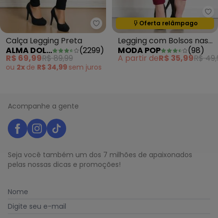
Mo
Oferta relâmpago
Termina em:
14:05:26
Alma Dolce - Calça Legging Pre
Calça Legging Preta
Legging com Bolsos nas
ALMA DOLCE
(
2299
)
MODA POP
(
98
)
Costas Bordô
R$ 69,99
R$ 89,99
A partir de
R$ 35,99
R$ 49,
ou
2x
de
R$ 34,99
sem
juros
Acompanhe a gente
Seja você também um dos 7 milhões de apaixonados
pelas nossas dicas e promoções!
Nome
Digite seu e-mail