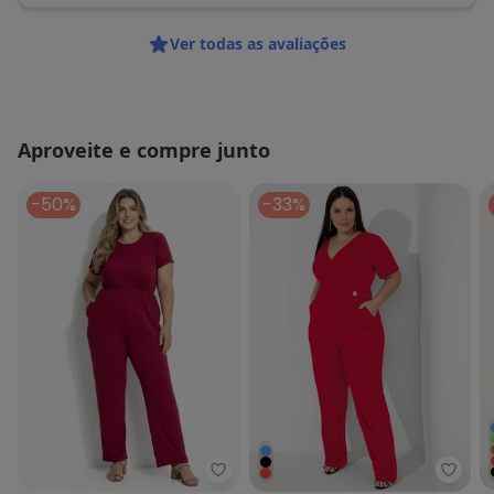
Ver todas as avaliações
Aproveite e compre junto
-50%
-33%
Marguerite - Macacão Bordô e
Marg