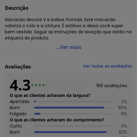
Descrição
Macacão decote V e bolsos frontais. Este macacão
valoriza o colo e a cintura. É estiloso e deixa você super
bem vestida. Seguir as instruções de lavação que estão na
etiqueta do produto.
bonprix - Macacão Vermelho
...Ver mais
Código do produto: 2473210
Macacão decote V e bolsos frontais. Este macacão
Ver todas as avaliações
Avaliações
valoriza o colo e a cintura. É estiloso e deixa você super
bem vestida. Seguir as instruções de lavação que estão na
4.3
etiqueta do produto.
169
avaliações
64% poliester, 33% viscose, 3% elastano
O que as clientes acharam da largura?
Histórico de preços
Apertado
2
%
Bom
89
%
O preço apresentado abaixo é o menor oferecido em
Folgado
8
%
algum dia do mês, para o menor tamanho disponível.
O que as clientes acharam do comprimento?
N/D*
agosto/2026
Curto
0
%
N/D*
julho/2026
Bom
92
%
N/D*
junho/2026