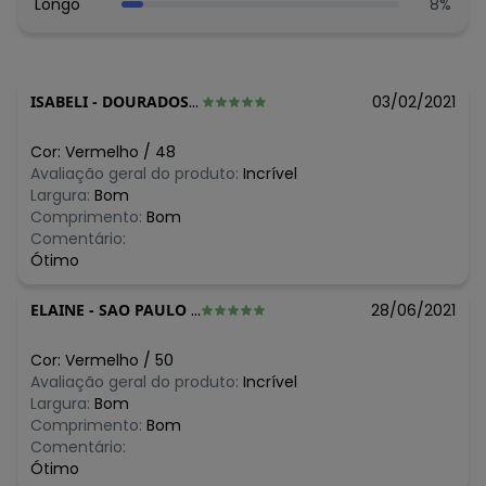
Longo
8
%
N/D*
maio/2026
N/D*
abril/2026
N/D*
março/2026
N/D*
fevereiro/2026
ISABELI
-
DOURADOS - MS
03/02/2021
Cor:
Vermelho
/
48
Avaliação geral do produto:
Incrível
Largura:
Bom
Comprimento:
Bom
Comentário:
Ótimo
ELAINE
-
SAO PAULO - SP
28/06/2021
Cor:
Vermelho
/
50
Avaliação geral do produto:
Incrível
Largura:
Bom
Comprimento:
Bom
Comentário:
Ótimo