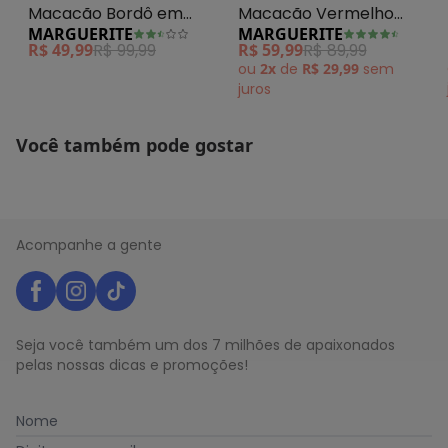
Macacão Bordô em
Macacão Vermelho
MARGUERITE
MARGUERITE
Canelado
em Malha
R$ 49,99
R$ 99,99
R$ 59,99
R$ 89,99
ou
2x
de
R$ 29,99
sem
juros
Você também pode gostar
Acompanhe a gente
Seja você também um dos 7 milhões de apaixonados
pelas nossas dicas e promoções!
Nome