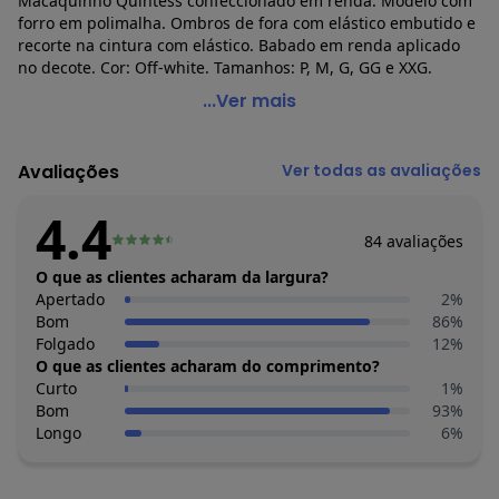
Macaquinho Quintess confeccionado em renda. Modelo com
forro em polimalha. Ombros de fora com elástico embutido e
recorte na cintura com elástico. Babado em renda aplicado
no decote. Cor: Off-white. Tamanhos: P, M, G, GG e XXG.
Quintess - Macaquinho Ciganinha de Renda Off-White
...Ver mais
Código do produto: 2116679
Esse lindo macaquinho mistura a delicadeza dos looks
Avaliações
Ver todas as avaliações
românticos com a ousadia de uma produção sexy.
Os estilos se contrastam nessa linda peça que vai deixá-la
4.4
muito charmosa.
84
avaliações
O tecido de renda e o detalhe de babado no decote são
graciosos, além disso, o macaquinho ainda tem a modelagem
O que as clientes acharam da largura?
acinturada e decote amplo que deixa os ombros em
Apertado
2
%
evidência.
Bom
86
%
Look perfeito para fazer um passeio ou curtir uma festa.
Folgado
12
%
Complemente sua produção com um colar poderoso e nos
O que as clientes acharam do comprimento?
pés sandália meia pata.
Curto
1
%
Material: 92% Poliéster, 8% Elastano.
Bom
93
%
Cor: Off-white.
Longo
6
%
Tamanhos: P, M, G, GG e XXG.
Histórico de preços