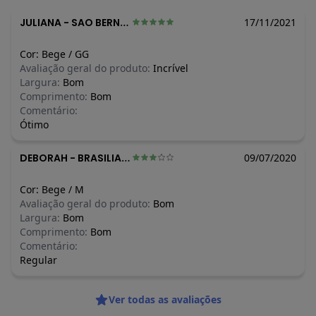
O preço apresentado abaixo é o menor oferecido em algum
JULIANA
-
SAO BERNARDO DO CAMPO - SP
17/11/2021
dia do mês, para o menor tamanho disponível.
N/D*
agosto/2026
Cor:
Bege
/
GG
N/D*
julho/2026
Avaliação geral do produto:
Incrível
N/D*
junho/2026
Largura:
Bom
N/D*
maio/2026
Comprimento:
Bom
N/D*
abril/2026
Comentário:
N/D*
março/2026
Ótimo
N/D*
fevereiro/2026
DEBORAH
-
BRASILIA - DF
09/07/2020
Cor:
Bege
/
M
Avaliação geral do produto:
Bom
Largura:
Bom
Comprimento:
Bom
Comentário:
Regular
Ver todas as avaliações