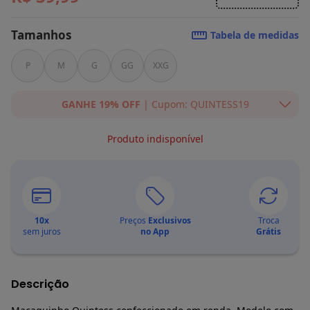
Tamanhos
Tabela de medidas
P
M
G
GG
XXG
GANHE 19% OFF
| Cupom: QUINTESS19
Ganhe 19% OFF Extra em qualquer valor, usando o cupom:
Produto indisponível
QUINTESS19. Válido para toda loja Quintess, até 07/08/2026.
10
x
Preços
Exclusivos
Troca
sem juros
no App
Grátis
Descrição