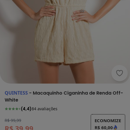
Quin
QUINTESS
-
Macaquinho Ciganinha de Renda Off-
White
(
4,4
)
84
avaliações
R$ 99,99
ECONOMIZE
R$ 39,99
R$ 60,00