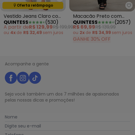
Quintess - Vestido Jeans Claro
Oferta relâmpago
Termina em:
00:00:00
Qu
Vestido Jeans Claro com
Macacão Preto com
QUINTESS
(
530
)
QUINTESS
(
2057
)
Bolsos
Alcinhas e Faixa
A partir de
R$ 129,99
R$ 199,99
R$ 69,99
R$ 139,99
ou
4x
de
R$ 32,49
sem
juros
ou
2x
de
R$ 34,99
sem
juros
GANHE 30% OFF
Acompanhe a gente
Seja você também um dos 7 milhões de apaixonados
pelas nossas dicas e promoções!
Nome
Digite seu e-mail