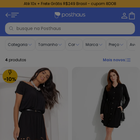
Até 10x + Frete Grátis R$249 Brasil - cupom 8DO8
Primavera | Verão - Posthaus
Categoria
Tamanho
Cor
Marca
Preço
Aval
4
produtos
Mais novos
-10%