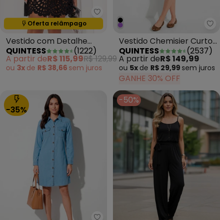
Quintess - Vestido com Detalh
Oferta relâmpago
Termina em:
00:00:00
Qu
Vestido com Detalhe
Vestido Chemisier Curto
QUINTESS
(
1222
)
QUINTESS
(
2537
)
Vazado Preto
Preto
A partir de
R$ 115,99
R$ 129,99
A partir de
R$ 149,99
ou
3x
de
R$ 38,66
sem
juros
ou
5x
de
R$ 29,99
sem
juros
GANHE 30% OFF
-50%
-35%