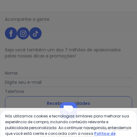
Acompanhe a gente
Seja você também um dos 7 milhões de apaixonados
pelas nossas dicas e promoções!
Nome
Digite seu e-mail
Telefone
Receber novidades
Nós utilizamos cookies e tecnologias similares para melhorar sua
Ao enviar o cadastro, você concorda com a nossa
Política
experiência de compra, incluindo conteúdo relevante e
de Privacidade
publicidade personalizada. Ao continuar navegando, entendemos
Compre pelo app e ganhe
12% OFF + frete grátis
que você está ciente e concorda com a nossa
Política de