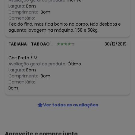
Avaliação geral do produto:
Incrível
Largura:
Bom
Comprimento:
Bom
Comentário:
Tecido fino, mas fica bonito no corpo. Não desbota e
aguenta lavagem na máquina. 1,58 e 58kg.
FABIANA
-
TABOAO DA SERRA - SP
30/12/2019
Cor:
Preto
/
M
Avaliação geral do produto:
Ótimo
Largura:
Bom
Comprimento:
Bom
Comentário:
Bom
Ver todas as avaliações
Aproveite e compre junto