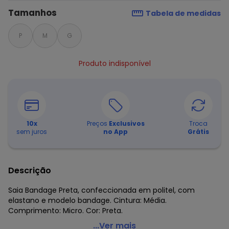
Tamanhos
Tabela de medidas
P
M
G
Produto indisponível
10
x
Preços
Exclusivos
Troca
sem juros
no App
Grátis
Descrição
Saia Bandage Preta, confeccionada em politel, com
elastano e modelo bandage. Cintura: Média.
Comprimento: Micro. Cor: Preta.
Outlet - Saia Bandage Preta
...Ver mais