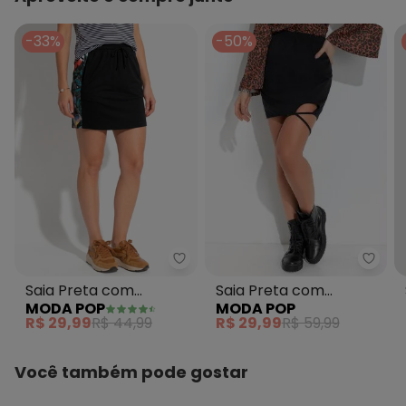
-33%
-50%
Moda
Moda Pop - Saia Preta com Rec
Saia Preta com
Saia Preta com
MODA POP
MODA POP
Amarração na Perna
Recortes, Amarração e
R$ 29,99
R$ 59,99
R$ 29,99
R$ 44,99
Bolsos
Você também pode gostar