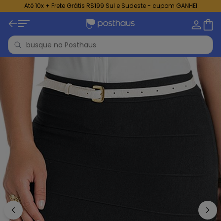
Até 10x + Frete Grátis R$199 Sul e Sudeste - cupom GANHEI