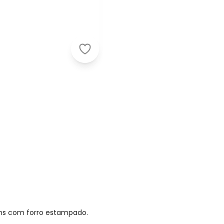
Outlet - Tênis Feminino Jeans Pret
ans com forro estampado.