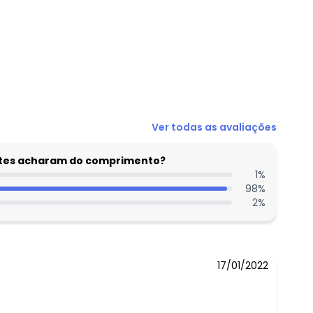
N/D*
Ver todas as avaliações
N/D*
N/D*
entes acharam do comprimento?
N/D*
1
%
98
%
N/D*
2
%
N/D*
N/D*
17/01/2022