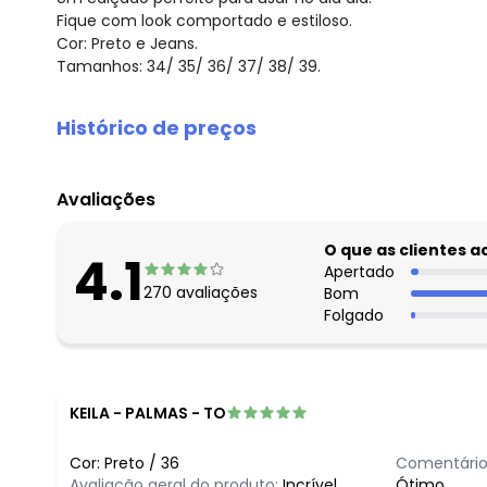
Fique com look comportado e estiloso.
Cor: Preto e Jeans.
Tamanhos: 34/ 35/ 36/ 37/ 38/ 39.
Histórico de preços
O preço apresentado abaixo é o menor oferecido em al
agosto/2026
Avaliações
julho/2026
junho/2026
O que as clientes 
4.1
maio/2026
Apertado
270
avaliações
Bom
abril/2026
Folgado
março/2026
fevereiro/2026
KEILA
-
PALMAS - TO
Cor:
Preto
/
36
Comentário
Avaliação geral do produto:
Incrível
Ótimo