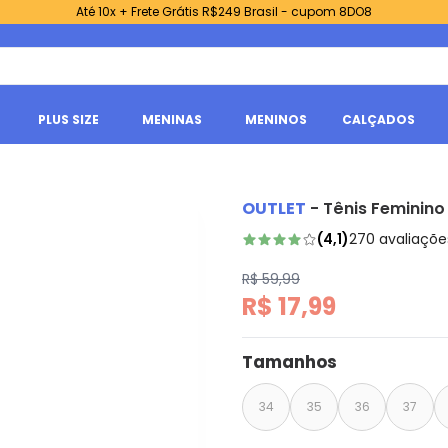
Até 10x + Frete Grátis R$249 Brasil - cupom 8DO8
PLUS SIZE
MENINAS
MENINOS
CALÇADOS
OUTLET
-
Tênis Feminino
(
4,1
)
270
avaliaçõe
R$ 59,99
R$ 17,99
Tamanhos
34
35
36
37