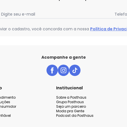
Digite seu e-mail
Telef
viar o cadastro, você concorda com a nossa
Política de Priva
Acompanhe a gente
o
Institucional
endimento
Sobre a Posthaus
luções
Grupo Posthaus
nsumidor
Seja um parceiro
Moda pra Gente
fiável
Podcast da Posthaus