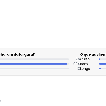
gum dia do mês, para o menor tamanho disponível.
acharam da largura?
O que as cli
2
%
Curto
98
%
Bom
1
%
Longo
: