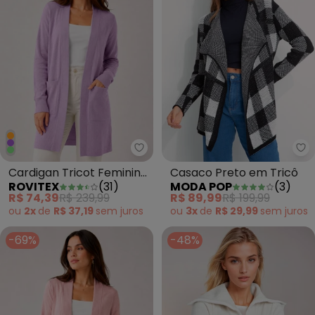
Rovitex - Cardigan Tricot Femin
Mo
Cardigan Tricot Feminino
Casaco Preto em Tricô
ROVITEX
(
31
)
MODA POP
(
3
)
Roxo
R$ 74,39
R$ 239,99
R$ 89,99
R$ 199,99
ou
2x
de
R$ 37,19
sem
juros
ou
3x
de
R$ 29,99
sem
juros
-69%
-48%