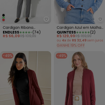
Endless - Cardigan Ribana Cane
Qu
Cardigan Ribana
Cardigan Azul em Malha
ENDLESS
(
74
)
QUINTESS
(
2
)
Canelada Básico Verde
Tricô
R$ 56,09
R$ 109,99
R$ 129,99
R$ 169,99
ou
4x
de
R$ 32,49
sem
juros
GANHE 19% OFF
-49%
-49%