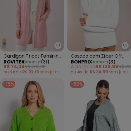
Rovitex - Cardigan Tricot Femin
bo
Cardigan Tricot Feminino
Casaco com Zíper Off
ROVITEX
(
31
)
BONPRIX
(
3
)
Laranja
White
R$ 74,39
R$ 239,99
A partir de
R$ 139,99
R$ 26
ou
2x
de
R$ 37,19
sem
juros
ou
4x
de
R$ 34,99
sem
juros
-15%
-60%