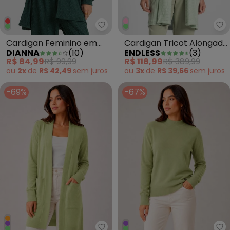
Dianna - Cardigan Feminino em 
En
Cardigan Feminino em
Cardigan Tricot Alongado
DIANNA
(
10
)
ENDLESS
(
3
)
Malha Tricot Rustic Verde
Feminino Verde
R$ 84,99
R$ 99,99
R$ 118,99
R$ 389,99
ou
2x
de
R$ 42,49
sem
juros
ou
3x
de
R$ 39,66
sem
juros
-69%
-67%