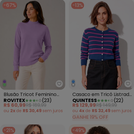
-67%
-13%
Rovitex - Blusão Tricot Feminin
Qu
Blusão Tricot Feminino
Casaco em Tricô Listrado
ROVITEX
(
23
)
QUINTESS
(
22
)
Roxo
Marinho/Rosa com
R$ 60,99
R$ 189,99
R$ 129,99
R$ 149,99
Botões
ou
2x
de
R$ 30,49
sem
juros
ou
4x
de
R$ 32,49
sem
juros
GANHE 19% OFF
-21%
-49%