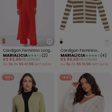
Marialícia - Cardigan Feminino
Ma
Cardigan Feminino Longo
Cardigan Feminino
MARIALÍCIA
(
2
)
MARIALÍCIA
(
4
)
com Bolso Vermelho
Listrado Tricot Bege
R$ 83,96
R$ 209,90
R$ 95,96
R$ 239,90
ou
2x
de
R$ 41,98
sem
juros
ou
3x
de
R$ 31,98
sem
juros
-68%
-44%