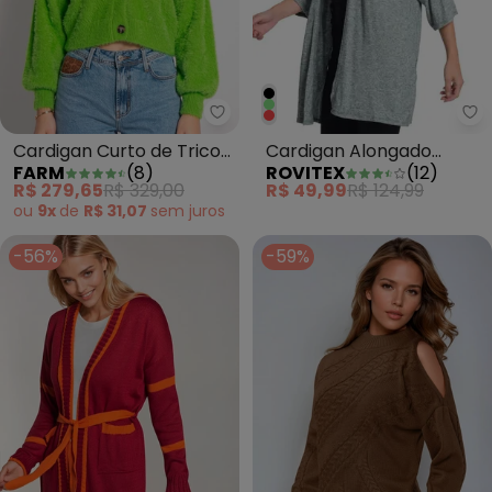
Farm - Cardigan Curto de Trico
Ro
Cardigan Curto de Tricot
Cardigan Alongado
FARM
(
8
)
ROVITEX
(
12
)
Pelinho Verde
Verde
R$ 279,65
R$ 329,00
R$ 49,99
R$ 124,99
ou
9x
de
R$ 31,07
sem
juros
-56%
-59%