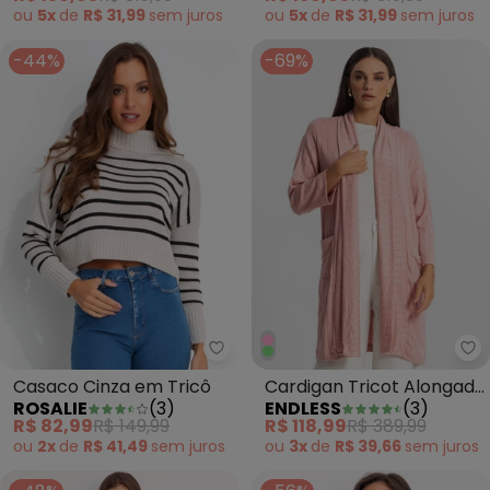
ou
5x
de
R$ 31,99
sem
juros
ou
5x
de
R$ 31,99
sem
juros
-44%
-69%
Rosalie - Casaco Cinza em Tric
En
Casaco Cinza em Tricô
Cardigan Tricot Alongado
ROSALIE
(
3
)
ENDLESS
(
3
)
Feminino Rosa
R$ 82,99
R$ 149,99
R$ 118,99
R$ 389,99
ou
2x
de
R$ 41,49
sem
juros
ou
3x
de
R$ 39,66
sem
juros