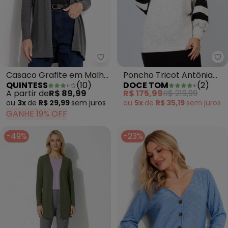
Quintess - Casaco Grafite em M
Do
Casaco Grafite em Malha
Poncho Tricot Antônia
QUINTESS
(
10
)
DOCE TOM
(
2
)
de Viscose
Natural
A partir de
R$ 89,99
R$ 175,99
R$ 219,99
ou
3x
de
R$ 29,99
sem
juros
ou
5x
de
R$ 35,19
sem
juros
GANHE 19% OFF
-49%
-23%