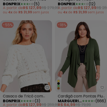
BONPRIX
(
5
)
BONPRIX
(
12
)
Terracota
A partir de
R$ 127,99
R$ 279,99
A partir de
R$ 127,99
R$ 28
ou
4x
de
R$ 31,99
sem
juros
ou
4x
de
R$ 31,99
sem
juros
-55%
-18%
bonprix - Casaco de Tricô com
Ma
Casaco de Tricô com
Cardigã com Pontas Plus
BONPRIX
(
3
)
MARGUERITE
(
666
)
Amarração Off White
Size Verde Militar
A partir de
R$ 127,99
R$ 289,99
R$ 64,99
R$ 79,99