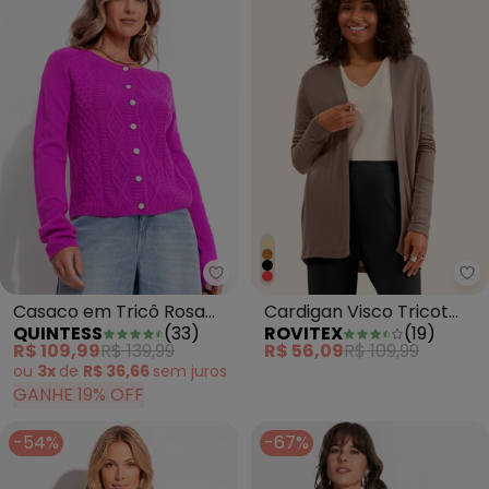
Quintess - Casaco em Tricô Ro
Ro
Casaco em Tricô Rosa
Cardigan Visco Tricot
QUINTESS
(
33
)
ROVITEX
(
19
)
com Botões
Básico Marrom
R$ 109,99
R$ 139,99
R$ 56,09
R$ 109,99
ou
3x
de
R$ 36,66
sem
juros
GANHE 19% OFF
-54%
-67%