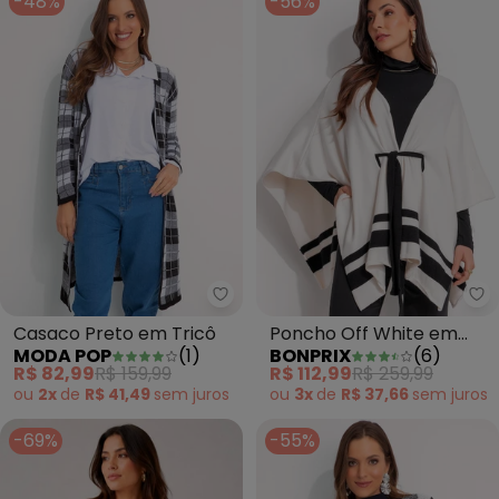
-48%
-56%
Moda Pop - Casaco Preto em T
bo
Casaco Preto em Tricô
Poncho Off White em
MODA POP
(
1
)
BONPRIX
(
6
)
Tricô Modal
R$ 82,99
R$ 159,99
R$ 112,99
R$ 259,99
ou
2x
de
R$ 41,49
sem
juros
ou
3x
de
R$ 37,66
sem
juros
-69%
-55%