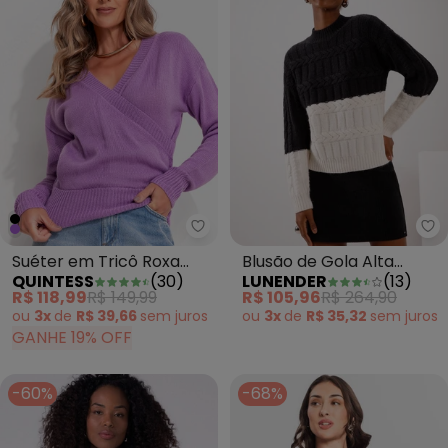
Quintess - Suéter em Tricô Ro
Lu
Suéter em Tricô Roxa
Blusão de Gola Alta
QUINTESS
(
30
)
LUNENDER
(
13
)
Transpassada
Bicolor em Tricô Preto
R$ 118,99
R$ 149,99
R$ 105,96
R$ 264,90
ou
3x
de
R$ 39,66
sem
juros
ou
3x
de
R$ 35,32
sem
juros
GANHE 19% OFF
-60%
-68%