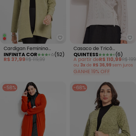
Infinita Cor - Cardigan Feminin
Qu
Cardigan Feminino
Casaco de Tricô
INFINITA COR
(
52
)
QUINTESS
(
6
)
Alongado Verde
Transpassado Off White
R$ 37,99
R$ 119,99
A partir de
R$ 110,99
R$ 199
com Amarração Lateral
ou
3x
de
R$ 36,99
sem
juros
GANHE 19% OFF
-58%
-68%