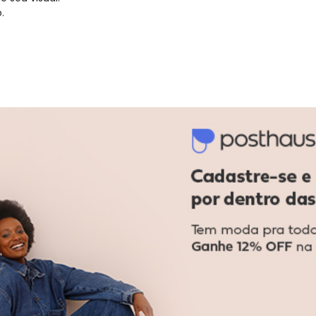
.
gum dia do mês, para o menor tamanho disponível.
acharam da largura?
O que as cli
1
%
Curto
87
%
Bom
12
%
Longo