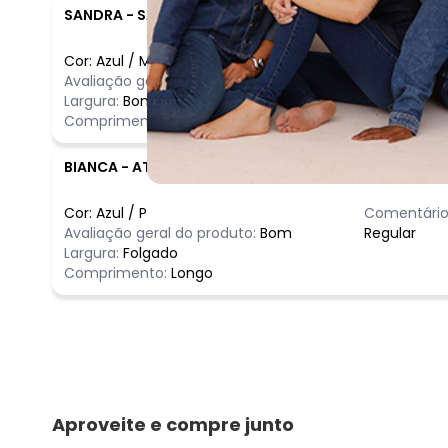
SANDRA
-
SAO PAULO - SP
Cor:
Azul
/
M
Comentário
Avaliação geral do produto:
Incrível
Ótimo
Largura:
Bom
Comprimento:
Bom
BIANCA
-
ATIBAIA - SP
Cor:
Azul
/
P
Comentário
Avaliação geral do produto:
Bom
Regular
Largura:
Folgado
Comprimento:
Longo
Aproveite e compre junto