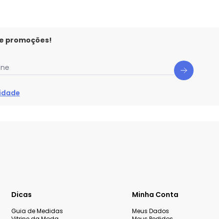
 e promoções!
one
cidade
Dicas
Minha Conta
Guia de Medidas
Meus Dados
Vitrine da Moda
Meus Pedidos