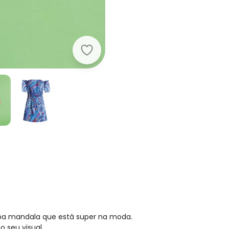
Outlet - Vestido Ciganinha Estamp
mpa mandala que está super na moda.
 seu visual.