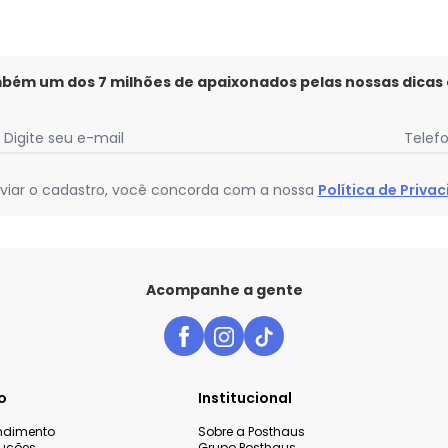
mbém um dos 7 milhões de apaixonados pelas nossas dicas
Digite seu e-mail
Telef
viar o cadastro, você concorda com a nossa
Política de Priva
Acompanhe a gente
o
Institucional
endimento
Sobre a Posthaus
luções
Grupo Posthaus