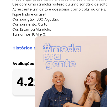
Use com uma sandália rasteira ou uma sandália de salto
Acrescente um cinto e acessórios como colar ou anéis.
Fique linda e arrase!
Composição: 100% Algodão.
Comprimento: Curto.
Cor: Estampa Mandala.
Tamanhos: P, M e G.
Histórico de preços
O preço apresentado abaixo é o menor oferecido em al
agosto/2026
Avaliações
julho/2026
junho/2026
O que as clientes 
4.2
maio/2026
Apertado
518
avaliações
Bom
abril/2026
Folgado
março/2026
fevereiro/2026