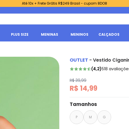
Até 10x + Frete Grátis R$249 Brasil - cupom 8DO8
PLUS SIZE
MENINAS
MENINOS
CALÇADOS
OUTLET
-
Vestido Cigan
(
4,2
)
518
avaliaçõe
R$ 39,99
R$ 14,99
Tamanhos
P
M
G