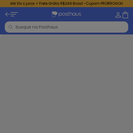
Até 10x s juros + Frete Grátis R$249 Brasil -Cupom PRORROGOU