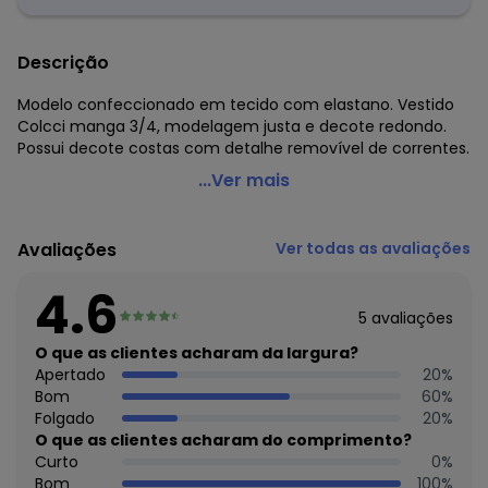
Descrição
Modelo confeccionado em tecido com elastano. Vestido
Colcci manga 3/4, modelagem justa e decote redondo.
Possui decote costas com detalhe removível de correntes.
Colcci - Vestido Colcci Preto com Decote Costas
...Ver mais
Código do produto: 2530250
Um pretinho nada básico que não pode faltar!
Avaliações
Ver todas as avaliações
Vestido Colcci com modelagem justa e mangas ¾, ideal
para curtir a estação com toda elegância.
4.6
Possui um moderno decote costas, e um lindo detalhe de
5
avaliações
correntes, que pode ser usado tanto nas costas, quanto
no decote frente.
O que as clientes acharam da largura?
A peça sem dúvidas é um arraso, e ao remover as
Apertado
20
%
correntes pode ser usado em produções do dia-a-dia,
Bom
60
%
sem perder o charme.
Folgado
20
%
Material: 97% Poliéster e 3% Elastano.
O que as clientes acharam do comprimento?
Cor: Preta
Curto
0
%
Tamanhos: PP, P, M e G.
Bom
100
%