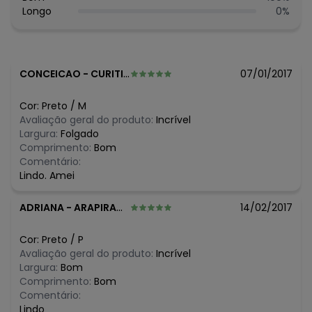
Longo
0
%
Histórico de preços
O preço apresentado abaixo é o menor oferecido em
algum dia do mês, para o menor tamanho disponível.
N/D*
agosto/2026
CONCEICAO
-
CURITIBA - PR
07/01/2017
N/D*
julho/2026
N/D*
junho/2026
Cor:
Preto
/
M
N/D*
maio/2026
Avaliação geral do produto:
Incrível
N/D*
abril/2026
Largura:
Folgado
N/D*
março/2026
Comprimento:
Bom
N/D*
fevereiro/2026
Comentário:
Lindo. Amei
ADRIANA
-
ARAPIRACA - AL
14/02/2017
Cor:
Preto
/
P
Avaliação geral do produto:
Incrível
Largura:
Bom
Comprimento:
Bom
Comentário:
Lindo