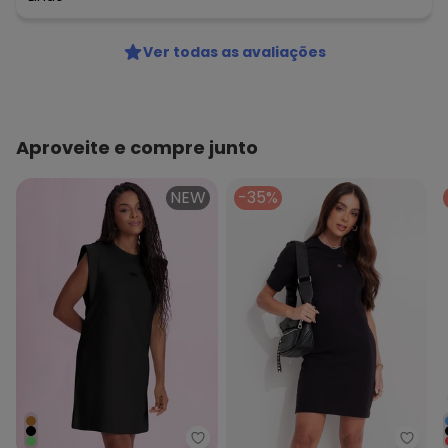
Ver todas as avaliações
Aproveite e compre junto
NEW
-35%
Angel - Vestido Curto em Meia 
Colcc