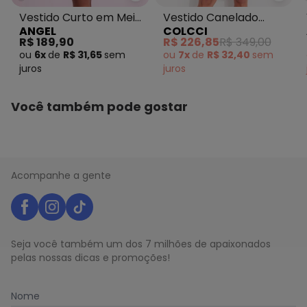
Vestido Curto em Meia
Vestido Canelado
ANGEL
COLCCI
Malha Preto
Preto
R$ 189,90
R$ 226,85
R$ 349,00
ou
6x
de
R$ 31,65
sem
ou
7x
de
R$ 32,40
sem
juros
juros
Você também pode gostar
Acompanhe a gente
Seja você também um dos 7 milhões de apaixonados
pelas nossas dicas e promoções!
Nome