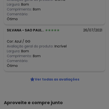
N/D*
fevereiro/2026
Largura:
Bom
Comprimento:
Bom
Comentário:
Ótimo
SILVANA
-
SAO PAULO - SP
26/07/2021
Cor:
Azul
/
GG
Avaliação geral do produto:
Incrível
Largura:
Bom
Comprimento:
Bom
Comentário:
Ótimo
Ver todas as avaliações
Aproveite e compre junto