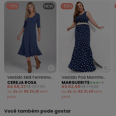
-70%
NEW
-65%
Cereja Rosa - Vestido Midi Fem
Margu
Vestido Midi Feminino
Vestido Poá Marinho
CEREJA ROSA
MARGUERITE
em Viscose Manga 3/4
em Malha Fria
R$ 68,37
R$ 227,90
R$ 62,99
R$ 179,99
Azul
ou
2x
de
R$ 34,18
sem
ou
2x
de
R$ 31,49
sem
juros
juros
Você também pode gostar