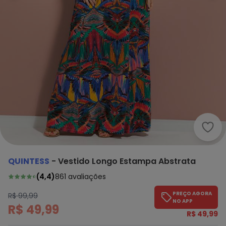
Quin
QUINTESS
-
Vestido Longo Estampa Abstrata
(
4,4
)
861
avaliações
PREÇO AGORA
R$ 99,99
NO APP
R$ 49,99
R$ 49,99