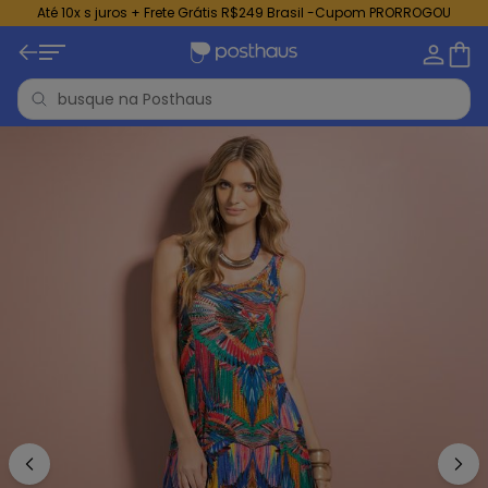
Até 10x s juros + Frete Grátis R$249 Brasil -Cupom PRORROGOU