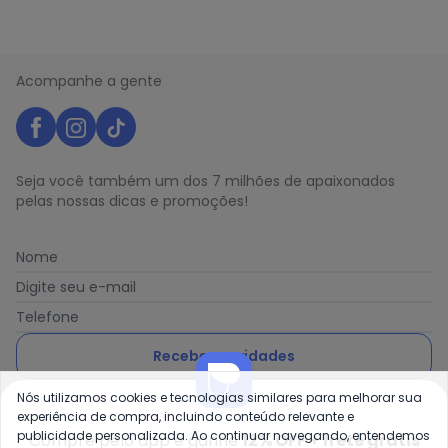
Acompanhe a gente
Seja você também um dos 7 milhões de apaixonados
pelas nossas dicas e promoções!
Nome
Digite seu e-mail
Telefone
Receber novidades
Nós utilizamos cookies e tecnologias similares para melhorar sua
Ao enviar o cadastro, você concorda com a nossa
Política
experiência de compra, incluindo conteúdo relevante e
de Privacidade
publicidade personalizada. Ao continuar navegando, entendemos
Compre pelo app e ganhe
12% OFF + frete grátis