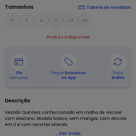
Tamanhos
Tabela de medidas
PP
P
M
G
GG
XXG
Produto indisponível
10
x
Preços
Exclusivos
Troca
sem juros
no App
Grátis
Descrição
Vestido Quintess confeccionado em malha de viscose
com elastano. Modelo básico, sem mangas, com decote
em U e com recortes laterais.
Quintess - Vestido Longo Estampa Abstrata
...Ver mais