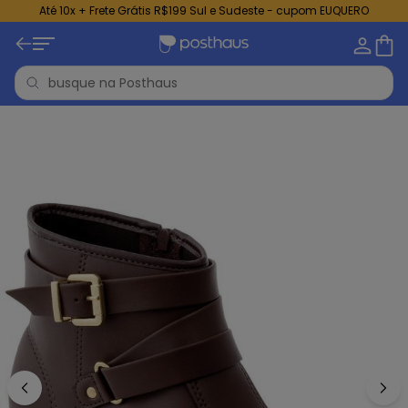
Até 10x + Frete Grátis R$199 Sul e Sudeste - cupom EUQUERO