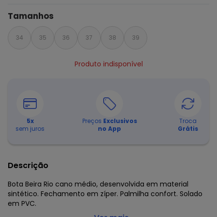
Tamanhos
34
35
36
37
38
39
Produto indisponível
5
x
Preços
Exclusivos
Troca
sem juros
no App
Grátis
Descrição
Bota Beira Rio cano médio, desenvolvida em material
sintético. Fechamento em zíper. Palmilha confort. Solado
em PVC.