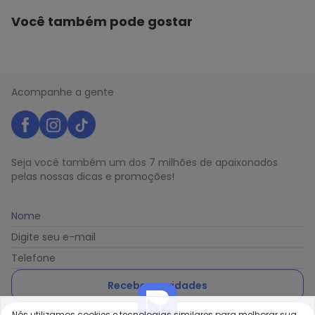
Você também pode gostar
Acompanhe a gente
Seja você também um dos 7 milhões de apaixonados
pelas nossas dicas e promoções!
Nome
Digite seu e-mail
Telefone
Receber novidades
Nós utilizamos cookies e tecnologias similares para melhorar sua