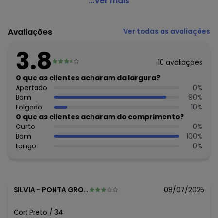
Beira Rio - Bota Beira Rio Café em Sintético
...Ver mais
Código do produto: 3777775
Observação: Palmilha confort
Avaliações
Ver todas as avaliações
Tecido: Sintético
Composição: Sintético
3.8
10
avaliações
Histórico de preços
O que as clientes acharam da largura?
O preço apresentado abaixo é o menor oferecido em
Apertado
0
%
algum dia do mês, para o menor tamanho disponível.
Bom
90
%
N/D*
agosto/2026
Folgado
10
%
N/D*
julho/2026
O que as clientes acharam do comprimento?
N/D*
junho/2026
Curto
0
%
R$ 119,99
maio/2026
Bom
100
%
R$ 79,99
abril/2026
Longo
0
%
N/D*
março/2026
N/D*
fevereiro/2026
SILVIA
-
PONTA GROSSA - PR
08/07/2025
Cor:
Preto
/
34