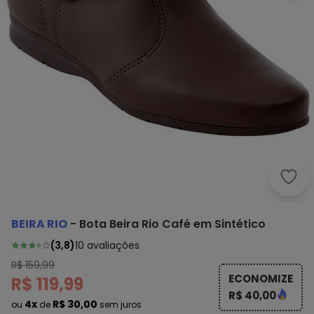
Beir
BEIRA RIO
-
Bota Beira Rio Café em Sintético
(
3,8
)
10
avaliações
R$ 159,99
ECONOMIZE
R$ 119,99
R$ 40,00
4x
R$ 30,00
ou
de
sem juros