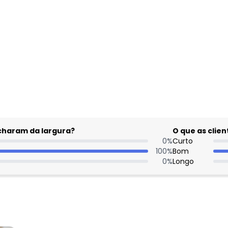
acharam da largura?
O que as cli
0
%
Curto
100
%
Bom
0
%
Longo