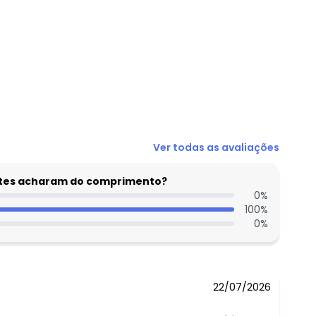
R$ 79,99
R$ 79,99
R$ 89,99
N/D*
R$ 89,99
N/D*
Ver todas as avaliações
entes acharam do comprimento?
0
%
100
%
0
%
22/07/2026