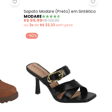
Modare - 
ge)
Beira Rio - Sapato Beira Rio (Preto)
Sapato Modare (Preto) em Sintético
MODARE
R$ 99,99
R$ 129,99
ou
3x
de
R$ 33,33
sem
juros
-50%