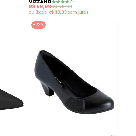
VIZZANO
R$ 99,99
R$ 139,99
ou
3x
de
R$ 33,33
sem
juros
-23%