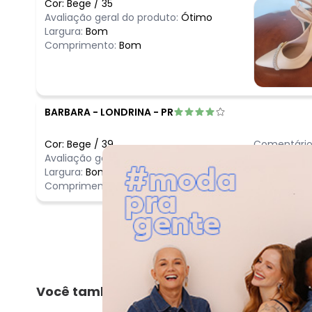
Cor:
Bege
/
35
Avaliação geral do produto:
Ótimo
Largura:
Bom
Comprimento:
Bom
BARBARA
-
LONDRINA - PR
Cor:
Bege
/
39
Comentário
Avaliação geral do produto:
Ótimo
Ótimo
Largura:
Bom
Comprimento:
Bom
Você também pode gostar