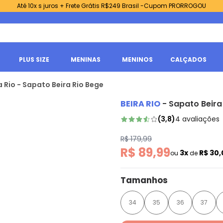
Até 10x s juros + Frete Grátis R$249 Brasil -Cupom PRORROGOU
PLUS SIZE
MENINAS
MENINOS
CALÇADOS
a Rio - Sapato Beira Rio Bege
BEIRA RIO
-
Sapato Beira
(
3,8
)
4
avaliações
R$ 179,99
R$ 89,99
3x
R$ 30
ou
de
Tamanhos
34
35
36
37