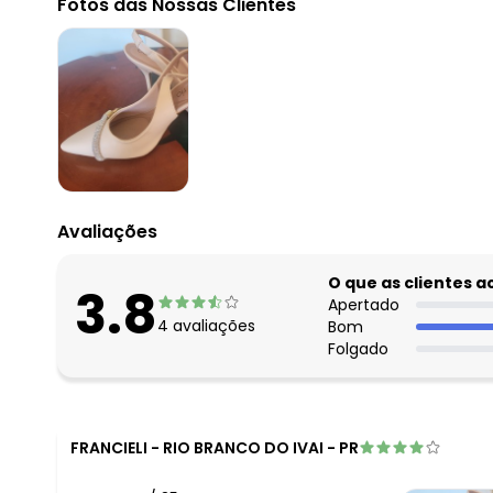
Fotos das Nossas Clientes
julho/2026
junho/2026
maio/2026
abril/2026
março/2026
fevereiro/2026
Avaliações
O que as clientes 
3.8
Apertado
4
avaliações
Bom
Folgado
FRANCIELI
-
RIO BRANCO DO IVAI - PR