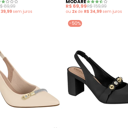
MODARE
$ 89,99
R$ 69,99
R$ 159,99
 39,99
sem
juros
ou
2x
de
R$ 34,99
sem
juros
-50%