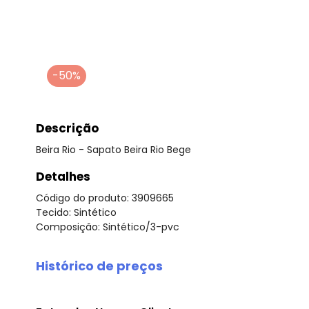
-50%
Descrição
Beira Rio - Sapato Beira Rio Bege
Detalhes
Código do produto: 3909665
Tecido: Sintético
Composição: Sintético/3-pvc
Histórico de preços
O preço apresentado abaixo é o menor oferecido em al
agosto/2026