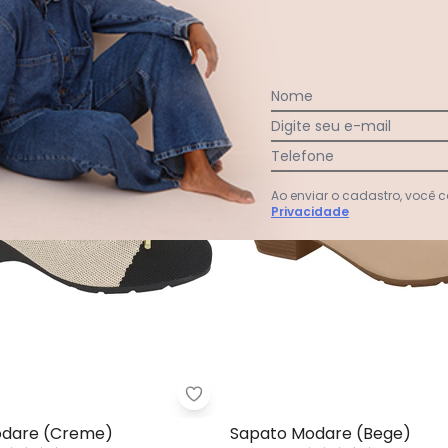
-56%
Nome
Digite seu e-mail
Telefone
Ao enviar o cadastro, você
Privacidade
to Modare (Bege) em Sintético
Modare - Sapato Modare (Cre
odare (Creme)
Sapato Modare (Bege)