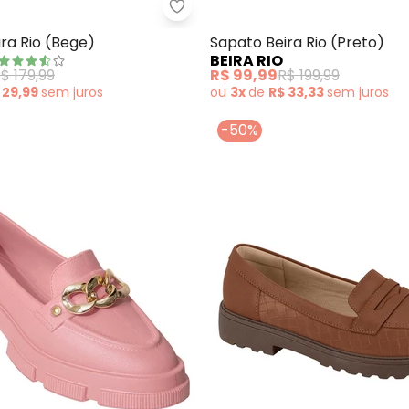
to Modare (Bege)
Beira Rio - Sapato Beira Rio (Be
ra Rio (Bege)
Sapato Beira Rio (Preto)
BEIRA RIO
$ 179,99
R$ 99,99
R$ 199,99
 29,99
sem
juros
ou
3x
de
R$ 33,33
sem
juros
-50%