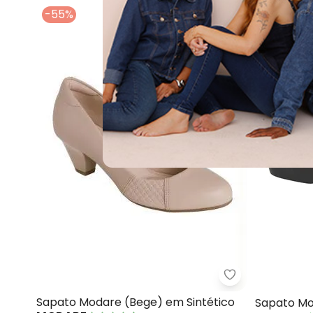
-55%
-11%
Modare - Sapa
Sapato Modare (Bege) em Sintético
Sapato M