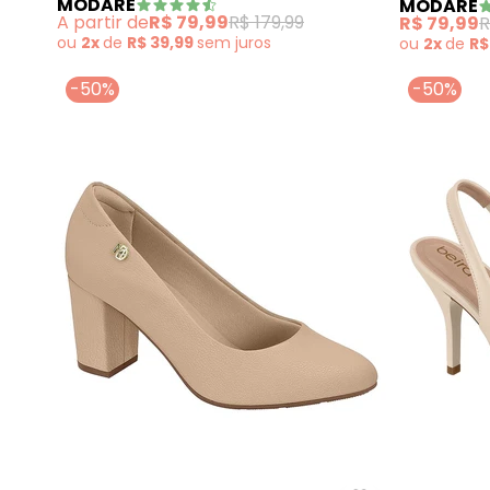
MODARE
MODARE
A partir de
R$ 79,99
R$ 179,99
R$ 79,99
R
ou
2x
de
R$ 39,99
sem
juros
ou
2x
de
R$
-50%
-50%