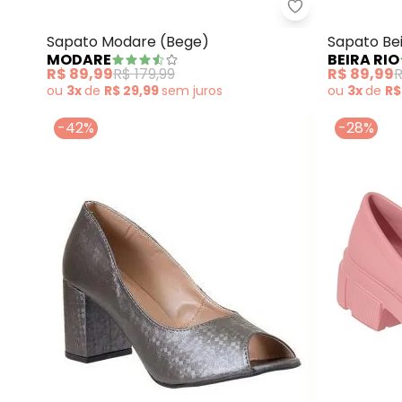
Modare - Sapa
Sapato Modare (Bege)
Sapato Bei
MODARE
BEIRA RIO
R$ 89,99
R$ 179,99
R$ 89,99
R
ou
3x
de
R$ 29,99
sem
juros
ou
3x
de
R$
-42%
-28%