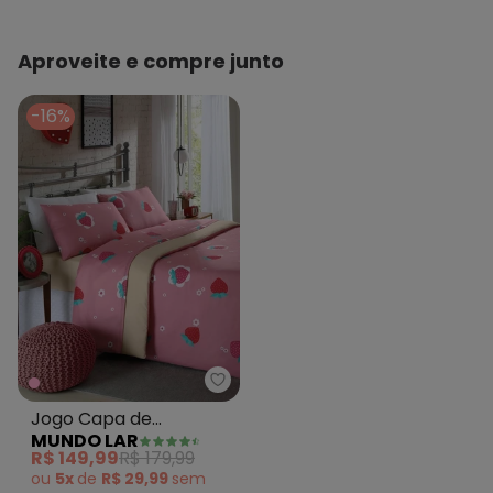
Aproveite e compre junto
-16%
Mundo Lar - Jogo Capa de Edr
Jogo Capa de
MUNDO LAR
Edredom Morango
R$ 149,99
R$ 179,99
Casal 3 Peças
ou
5x
de
R$ 29,99
sem