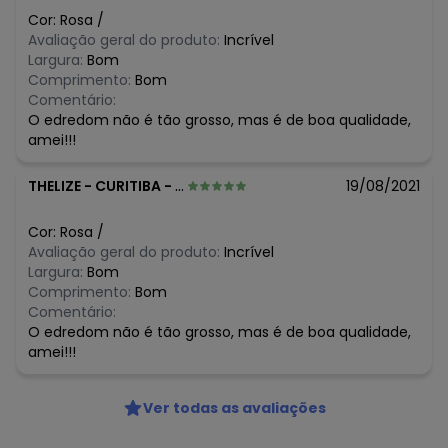
O preço apresentado abaixo é o menor oferecido em
Cor:
Rosa
/
algum dia do mês, para o menor tamanho disponível.
Avaliação geral do produto:
Incrível
N/D*
agosto/2026
Largura:
Bom
N/D*
julho/2026
Comprimento:
Bom
N/D*
junho/2026
Comentário:
N/D*
maio/2026
O edredom não é tão grosso, mas é de boa qualidade,
N/D*
abril/2026
amei!!!
N/D*
março/2026
N/D*
fevereiro/2026
THELIZE
-
CURITIBA - PR
19/08/2021
Cor:
Rosa
/
Avaliação geral do produto:
Incrível
Largura:
Bom
Comprimento:
Bom
Comentário:
O edredom não é tão grosso, mas é de boa qualidade,
amei!!!
Ver todas as avaliações