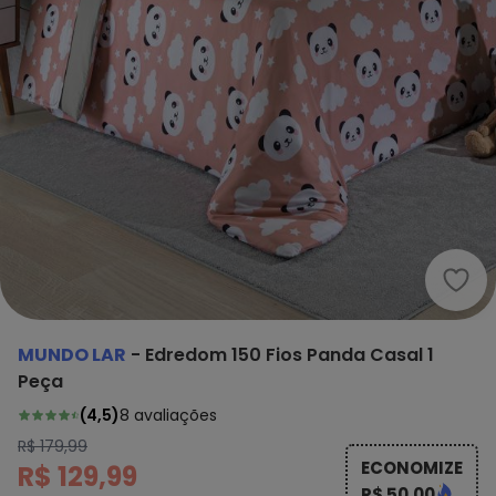
Mund
MUNDO LAR
-
Edredom 150 Fios Panda Casal 1
Peça
(
4,5
)
8
avaliações
R$ 179,99
ECONOMIZE
R$ 129,99
R$ 50,00