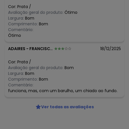
R$ 39,99
abril/2026
Cor:
Prata
/
N/D*
março/2026
Avaliação geral do produto:
Ótimo
N/D*
fevereiro/2026
Largura:
Bom
Comprimento:
Bom
Comentário:
Ótimo
ADAIRES
-
FRANCISCO AYRES - PI
18/12/2025
Cor:
Prata
/
Avaliação geral do produto:
Bom
Largura:
Bom
Comprimento:
Bom
Comentário:
funciona, mas, com um barulho, um chiado ao fundo.
Ver todas as avaliações