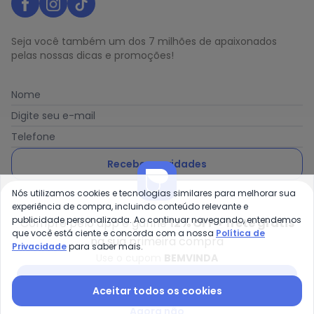
Seja você também um dos 7 milhões de apaixonados
pelas nossas dicas e promoções!
Nome
Digite seu e-mail
Telefone
Receber novidades
Nós utilizamos cookies e tecnologias similares para melhorar sua
Ao enviar o cadastro, você concorda com a nossa
Política
experiência de compra, incluindo conteúdo relevante e
de Privacidade
publicidade personalizada. Ao continuar navegando, entendemos
Compre pelo app e ganhe
12% OFF + frete grátis
que você está ciente e concorda com a nossa
Política de
na sua primeira compra
Privacidade
para saber mais.
Use o cupom
BEMVINDA
Posthaus é uma marca da Posthaus Ltda / CNPJ:
Baixar app Posthaus
Aceitar todos os cookies
80.462.138/0001-41
Endereço: Rua Werner Duwe, 202 Bairro Badenfurt -
Agora não