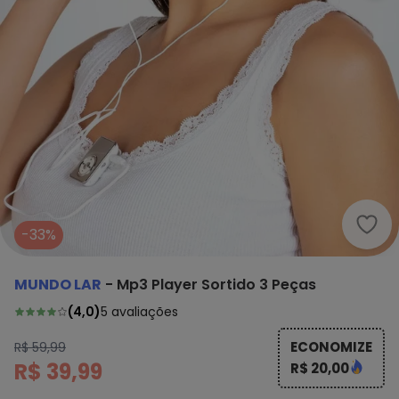
Mund
-33%
MUNDO LAR
-
Mp3 Player Sortido 3 Peças
(
4,0
)
5
avaliações
ECONOMIZE
R$ 59,99
R$ 39,99
R$ 20,00