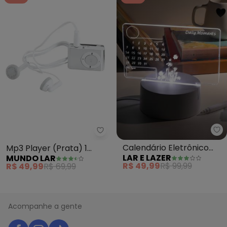
La
Mundo Lar - Mp3 Player (Prata)
Calendário Eletrônico
Mp3 Player (Prata) 1
LAR E LAZER
MUNDO LAR
Luminária Led
Peça
R$ 49,99
R$ 99,99
R$ 49,99
R$ 69,99
Acompanhe a gente