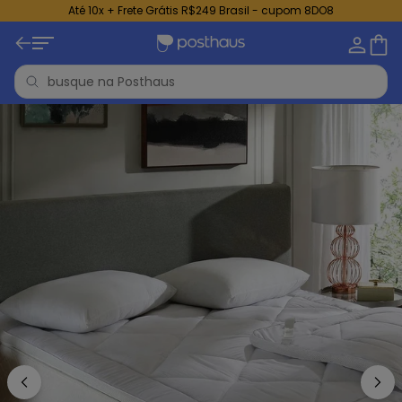
Até 10x + Frete Grátis R$249 Brasil - cupom 8DO8