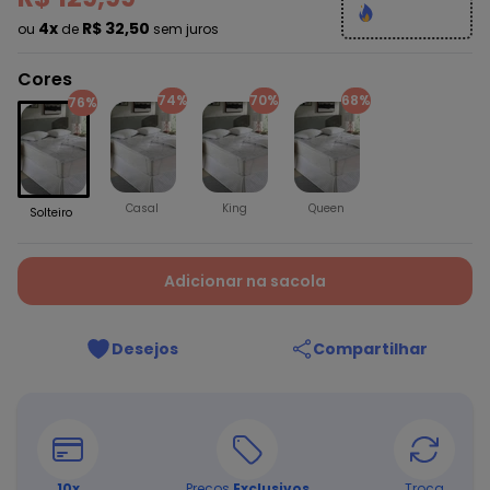
4x
R$ 32,50
ou
de
sem juros
Cores
74%
70%
68%
76%
Casal
King
Queen
Solteiro
Adicionar na sacola
Desejos
Compartilhar
10
x
Preços
Exclusivos
Troca