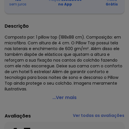
sem juros
no App
Grátis
Descrição
Composto por: 1 pillow top (188x88 cm). Composição: em
microfibra. Com altura de 4 cm. O Pillow Top possui tela
nas laterais e enchimento de 600 gm/m². Além disso ele
também dispõe de elásticos que ajustam a altura e
reforçam a sua fixação nos cantos do colchão fazendo
com ele não escorregue. Deixe sua cama com o conforto
de um hotel 5 estrelas! Além de garantir conforto e
tecnologia para boas noites de sono e descanso o Pillow
Top ainda protege o seu colchão. Imagens meramente
ilustrativas.
Mundo Lar - Pillow Top Super Volumoso 600 Gm/M²
...Ver mais
Solteiro
Código do produto: 3288192
Avaliações
Ver todas as avaliações
Composto por:
1 pillow top solteiro (188x88 cm). Com altura de 4 cm.