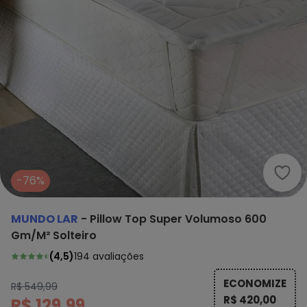
Mund
-76%
MUNDO LAR
-
Pillow Top Super Volumoso 600
Gm/M² Solteiro
(
4,5
)
194
avaliações
ECONOMIZE
R$ 549,99
R$ 420,00
R$ 129,99