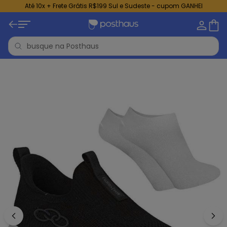
Até 10x + Frete Grátis R$199 Sul e Sudeste - cupom GANHEI