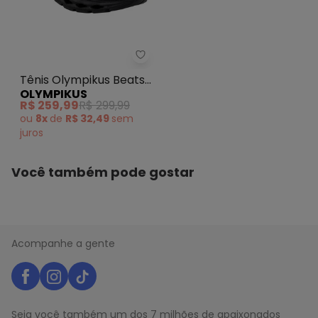
Tênis Olympikus Beats (Preto)
Tênis Olympikus Beats
OLYMPIKUS
(Preto)
R$ 259,99
R$ 299,99
ou
8x
de
R$ 32,49
sem
juros
Você também pode gostar
Acompanhe a gente
Seja você também um dos 7 milhões de apaixonados