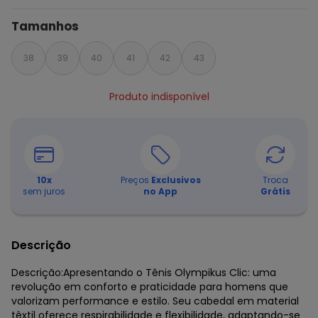
Tamanhos
38
39
40
41
42
43
Produto indisponível
10
x
Preços
Exclusivos
Troca
sem juros
no App
Grátis
Descrição
Descrição:Apresentando o Tênis Olympikus Clic: uma
revolução em conforto e praticidade para homens que
valorizam performance e estilo. Seu cabedal em material
têxtil oferece respirabilidade e flexibilidade, adaptando-se