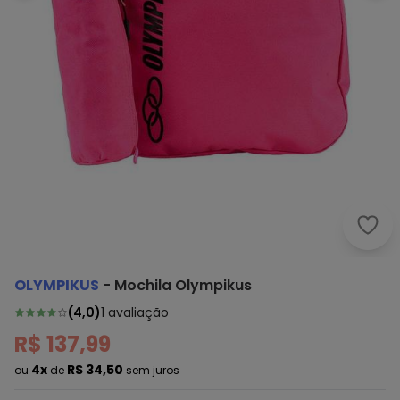
Olym
OLYMPIKUS
-
Mochila Olympikus
(
4,0
)
1
avaliação
R$ 137,99
4x
R$ 34,50
ou
de
sem juros