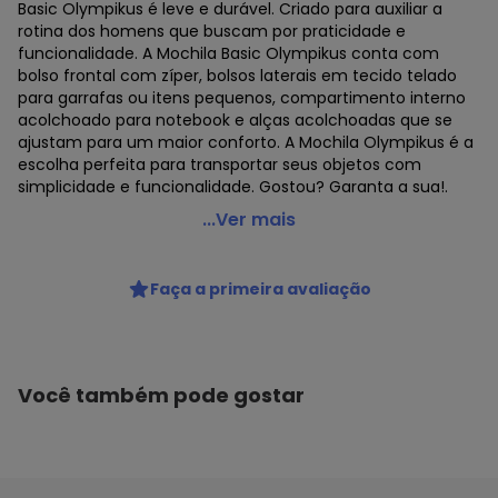
Basic Olympikus é leve e durável. Criado para auxiliar a
rotina dos homens que buscam por praticidade e
funcionalidade. A Mochila Basic Olympikus conta com
bolso frontal com zíper, bolsos laterais em tecido telado
para garrafas ou itens pequenos, compartimento interno
acolchoado para notebook e alças acolchoadas que se
ajustam para um maior conforto. A Mochila Olympikus é a
escolha perfeita para transportar seus objetos com
simplicidade e funcionalidade. Gostou? Garanta a sua!.
Olympikus - Mochila Olympikus - Oiwb23823 - Pink 01
...Ver mais
Código do produto: 23342055
MODELO : 0233823
Faça a primeira avaliação
REFERENCIA : OIWB23823
MARCA : Olympikus
DETALHES : Mochila feita em tecido 100% poliéster, leve,
durável, com acapacidade de 16 Litros. Possui bolsos
laterais em mesh para garrafas de água e outros
Você também pode gostar
MEDIDAS : Alt = 440cm Comp= 29 cm Profund= 12 cm
(aproximadas)
GÊNERO : Male
GRUPO DE IDADE : Adulto