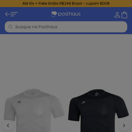
Até 10x + Frete Grátis R$249 Brasil - cupom 8DO8