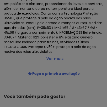
em poliéster e elastano, proporcionando leveza e conforto,
além de manter o corpo na temperatura ideal para a
prática de exercícios. Conta com a tecnologia Proteção
UV50+, que protege a pele da ação nociva dos raios
ultravioletas. Possui gola careca e mangas curtas. Medidas
aproximadas (cm): P-39x63 / M-41x65 / G-43x67 / GG-
45x69 (largura x comprimento). INFORMAÇÕES Referência:
304074 Material: 92% poliéster e 8% elastano Gênero:
masculino Indicado para: treinos, atividades físicas
TECNOLOGIAS Proteção UV50+: protege a pele da ação
nociva dos raios ultravioletas
Penalty - Kit 2 Camisetas Térmicas Penalty Matis X
...Ver mais
Masculino Branco
Código do produto: 22924257
Faça a primeira avaliação
Você também pode gostar