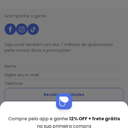
Acompanhe a gente
Seja você também um dos 7 milhões de apaixonados
pelas nossas dicas e promoções!
Nome
Digite seu e-mail
Telefone
Receber novidades
Ao enviar o cadastro, você concorda com a nossa
Política
de Privacidade
Compre pelo app e ganhe
12% OFF + frete grátis
na sua primeira compra