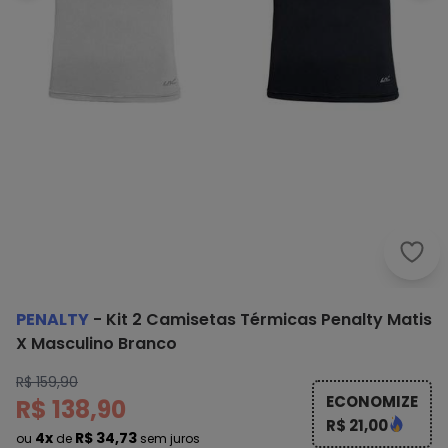
Pena
PENALTY
-
Kit 2 Camisetas Térmicas Penalty Matis
X Masculino Branco
R$ 159,90
ECONOMIZE
R$ 138,90
R$ 21,00
4x
R$ 34,73
ou
de
sem juros