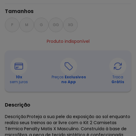
Tamanhos
P
M
G
GG
XG
Produto indisponível
10
x
Preços
Exclusivos
Troca
sem juros
no App
Grátis
Descrição
Descrição:Proteja a sua pele da exposição ao sol enquanto
realiza seus treinos ao ar livre com o Kit 2 Camisetas
Térmica Penalty Matis X Masculino. Construída à base de
microfibra, a peça de tecido sintético é confeccionada