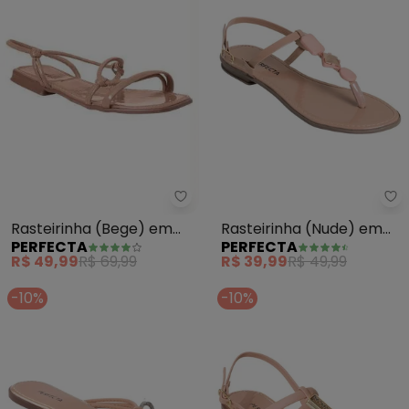
Perfecta - Rasteirinha (Bege) e
Pe
Rasteirinha (Bege) em
Rasteirinha (Nude) em
PERFECTA
PERFECTA
Sintético Verniz
Sintético
R$ 49,99
R$ 69,99
R$ 39,99
R$ 49,99
-10%
-10%