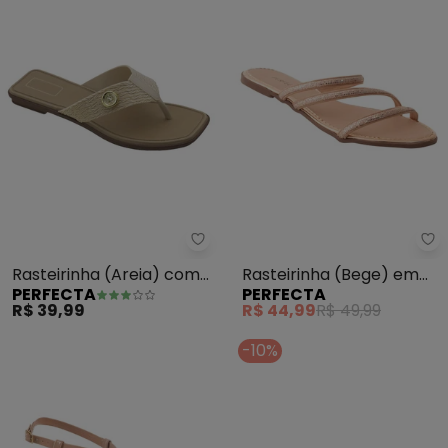
Perfecta - Rasteirinha (Areia) 
Pe
Rasteirinha (Areia) com
Rasteirinha (Bege) em
PERFECTA
PERFECTA
Solado Flexível
Sintético
R$ 39,99
R$ 44,99
R$ 49,99
-10%