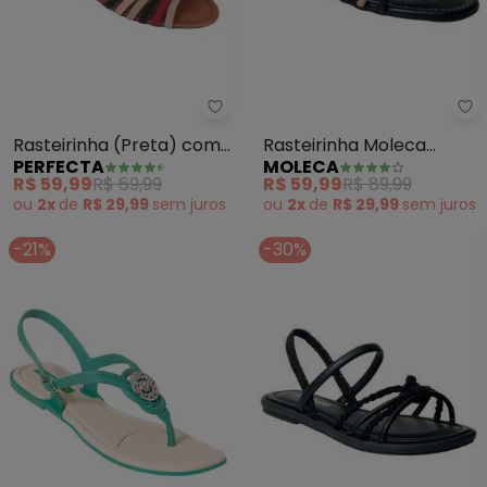
Perfecta - Rasteirinha (Preta) 
Mo
Rasteirinha (Preta) com
Rasteirinha Moleca
PERFECTA
MOLECA
Tiras Coloridas
(Preta) em Sintético
R$ 59,99
R$ 69,99
R$ 59,99
R$ 89,99
ou
2x
de
R$ 29,99
sem
juros
ou
2x
de
R$ 29,99
sem
juros
-21%
-30%