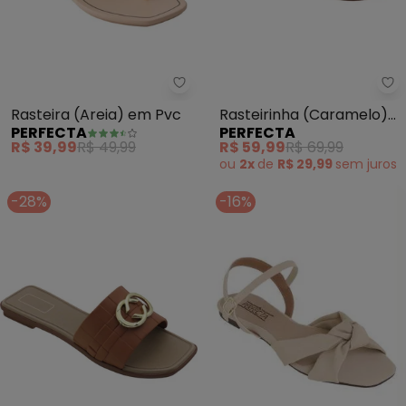
Perfecta - Rasteira (Areia) em 
Pe
Rasteira (Areia) em Pvc
Rasteirinha (Caramelo)
PERFECTA
PERFECTA
com Palmilha Confort
R$ 39,99
R$ 49,99
R$ 59,99
R$ 69,99
ou
2x
de
R$ 29,99
sem
juros
-28%
-16%