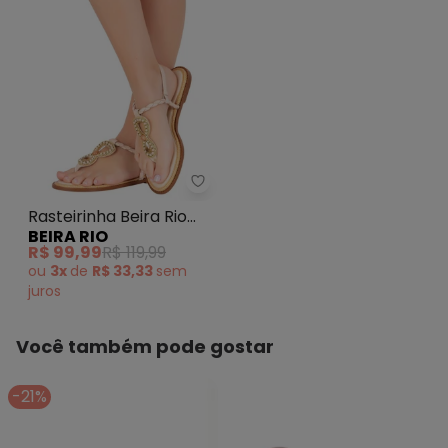
Rasteirinha Beira Rio (Creme) e
Rasteirinha Beira Rio
BEIRA RIO
(Creme) em Sintético
R$ 99,99
R$ 119,99
ou
3x
de
R$ 33,33
sem
juros
Você também pode gostar
-21%