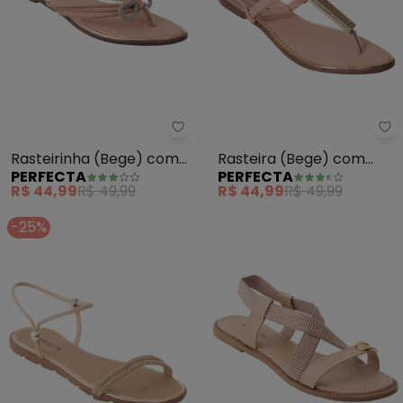
Perfecta - Rasteirinha (Bege) 
Pe
Rasteirinha (Bege) com
Rasteira (Bege) com
PERFECTA
PERFECTA
Detalhe de Laço em
Adereço Dourado
R$ 44,99
R$ 49,99
R$ 44,99
R$ 49,99
Strass
-25%