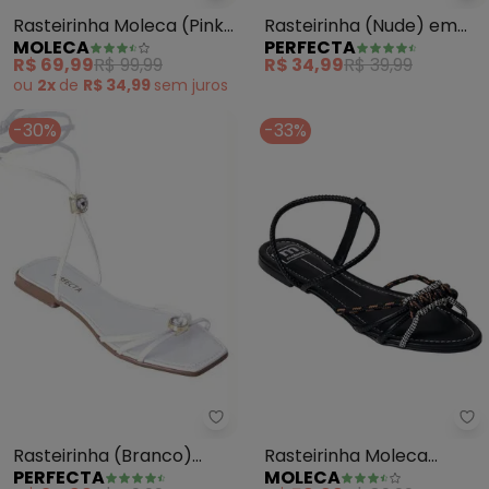
Rasteirinha Moleca (Pink)
Rasteirinha (Nude) em
MOLECA
PERFECTA
em Sintético
Verniz
R$ 69,99
R$ 99,99
R$ 34,99
R$ 39,99
ou
2x
de
R$ 34,99
sem
juros
-30%
-33%
Perfecta - Rasteirinha (Bran
Mo
Rasteirinha (Branco)
Rasteirinha Moleca
PERFECTA
MOLECA
com Fechamento em
(Preto) em Sintético