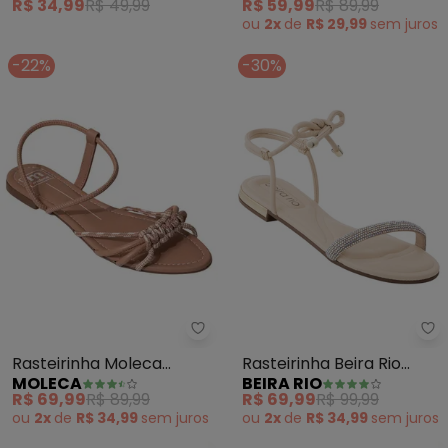
R$ 34,99
R$ 49,99
R$ 59,99
R$ 89,99
Amarração
ou
2x
de
R$ 29,99
sem
juros
-22%
-30%
Moleca - Rasteirinha Moleca (N
Be
Rasteirinha Moleca
Rasteirinha Beira Rio
MOLECA
BEIRA RIO
(Nude) em Sintético
(Creme) em Sintético
R$ 69,99
R$ 89,99
R$ 69,99
R$ 99,99
ou
2x
de
R$ 34,99
sem
juros
ou
2x
de
R$ 34,99
sem
juros