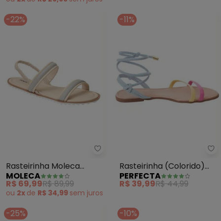
-22%
-11%
Moleca - Rasteirinha Moleca (C
Pe
Rasteirinha Moleca
Rasteirinha (Colorido)
MOLECA
PERFECTA
(Creme) em Sintético
em Sintético
R$ 69,99
R$ 89,99
R$ 39,99
R$ 44,99
ou
2x
de
R$ 34,99
sem
juros
-25%
-10%