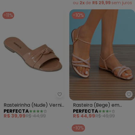
ou
2x
de
R$ 29,99
sem
juros
-11%
-10%
Perfecta - Rasteirinha (Nude) 
Pe
Rasteirinha (Nude) Verniz
Rasteira (Bege) em
PERFECTA
PERFECTA
com Laço Decorativo
Material Sintético
R$ 39,99
R$ 44,99
R$ 44,99
R$ 49,99
-10%