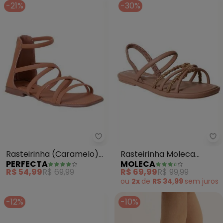
-21%
-30%
Perfecta - Rasteirinha (Cara
Mo
Rasteirinha (Caramelo)
Rasteirinha Moleca
PERFECTA
MOLECA
com Fechamento em
(Nude) em Sintético
R$ 54,99
R$ 69,99
R$ 69,99
R$ 99,99
Zíper
ou
2x
de
R$ 34,99
sem
juros
-12%
-10%