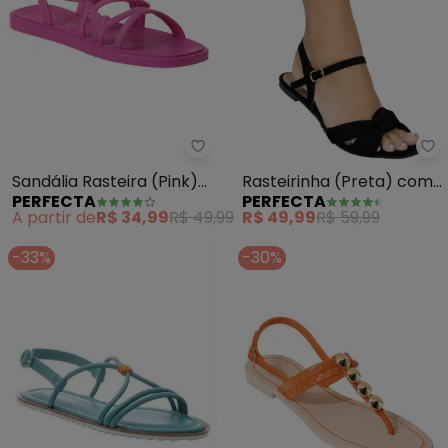
Perfecta - Sandália Rasteira (Pi
Pe
Sandália Rasteira (Pink)
Rasteirinha (Preta) com
PERFECTA
PERFECTA
em Full Plastic
Tiras Transpassadas
A partir de
R$ 34,99
R$ 49,99
R$ 49,99
R$ 59,99
-33%
-30%