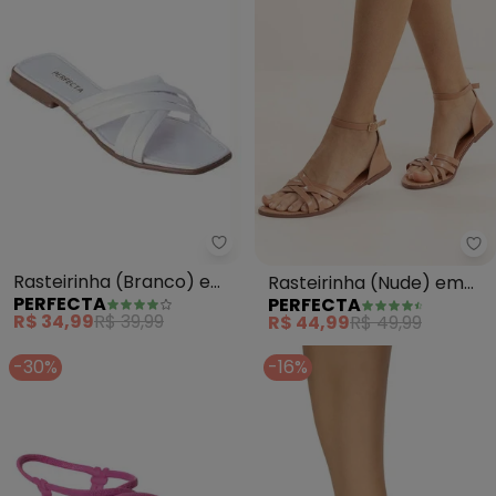
Perfecta - Rasteirinha (Branco
Pe
Rasteirinha (Branco) em
Rasteirinha (Nude) em
PERFECTA
PERFECTA
Verniz
Verniz
R$ 34,99
R$ 39,99
R$ 44,99
R$ 49,99
-30%
-16%