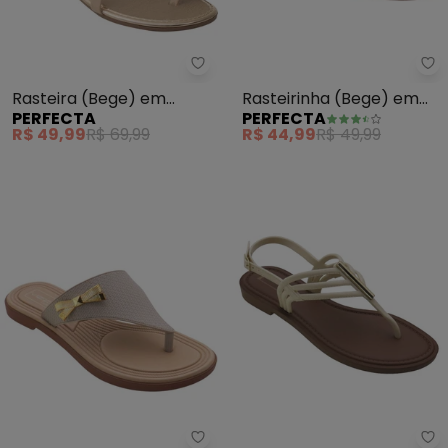
Perfecta - Rasteira (Bege) em S
Pe
Rasteira (Bege) em
Rasteirinha (Bege) em
PERFECTA
PERFECTA
Sintético
Sintético
R$ 49,99
R$ 69,99
R$ 44,99
R$ 49,99
Perfecta - Rasteira (Palha) c
Pe