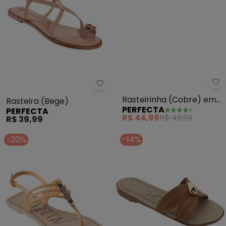
Pe
Perfecta - Rasteira (Bege)
Rasteirinha (Cobre) em
Rasteira (Bege)
PERFECTA
PERFECTA
Sintético Metalizado
R$ 44,99
R$ 49,99
R$ 39,99
-20%
-14%