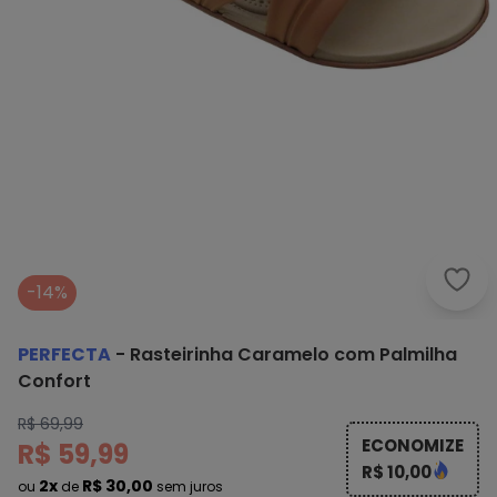
Perf
-14%
PERFECTA
-
Rasteirinha Caramelo com Palmilha
Confort
R$ 69,99
ECONOMIZE
R$ 59,99
R$ 10,00
2x
R$ 30,00
ou
de
sem juros