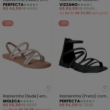
PERFECTA
VIZZANO
Verniz com Tiras
(Preto) em Sintético
R$ 44,99
R$ 49,99
R$ 69,99
R$ 109,99
Ajustáveis
ou
2x
de
R$ 34,99
sem
juros
-33%
-31%
Moleca - Rasterinha (Nude) em 
Pe
Rasterinha (Nude) em
Rasteirinha (Preta) com
MOLECA
PERFECTA
Sisntético
Fechamento em Zíper
R$ 59,99
R$ 89,99
R$ 54,99
R$ 79,99
ou
2x
de
R$ 29,99
sem
juros