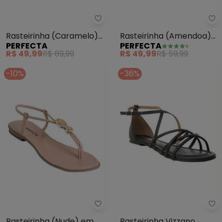
Pe
Perfecta - Rasteirinha (Carame
Rasteirinha (Amendoa)
Rasteirinha (Caramelo)
PERFECTA
PERFECTA
com Tiras Transpassadas
com Solado Flexível
R$ 49,99
R$ 59,99
R$ 49,99
R$ 69,99
-10%
-36%
Perfecta - Rasteirinha (Nude) e
Vi
Rasteirinha (Nude) em
Rasteirinha Vizzano