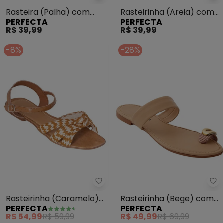
Rasteira (Palha) com
Rasteirinha (Areia) com
PERFECTA
PERFECTA
Adereço Dourado
Solado Flexível
R$ 39,99
R$ 39,99
-8%
-28%
Perfecta - Rasteirinha (Caram
Pe
Rasteirinha (Caramelo)
Rasteirinha (Bege) com
PERFECTA
PERFECTA
com Detalhe de
Elástico
R$ 54,99
R$ 59,99
R$ 49,99
R$ 69,99
Amarração