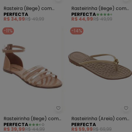
Pe
Perfecta - Rasteira (Bege) co
Rasteirinha (Bege) com
Rasteira (Bege) com
PERFECTA
PERFECTA
Fivela Dourada
Adereço Dourado
R$ 44,99
R$ 49,99
R$ 34,99
R$ 49,99
-11%
-14%
Perfecta - Rasteirinha (Bege) c
Pe
Rasteirinha (Bege) com
Rasteirinha (Areia) com
PERFECTA
PERFECTA
Tiras em Sintético Verniz
Palmilha Confort
R$ 39,99
R$ 44,99
R$ 59,99
R$ 69,99