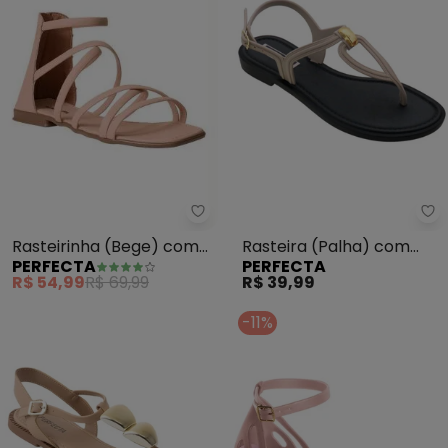
Perfecta - Rasteirinha (Bege)
Pe
Rasteirinha (Bege) com
Rasteira (Palha) com
PERFECTA
PERFECTA
Fechamento em Zíper
Adereço Dourado
R$ 54,99
R$ 69,99
R$ 39,99
-11%