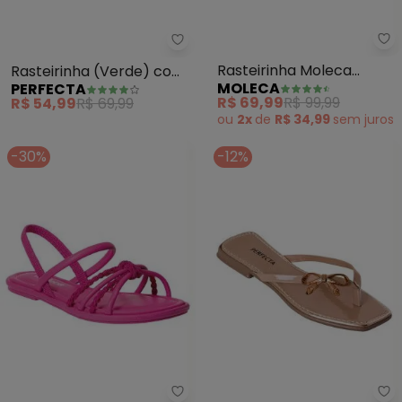
Mo
Perfecta - Rasteirinha (Verde)
Rasteirinha Moleca
Rasteirinha (Verde) com
MOLECA
PERFECTA
(Preta) em Sintético
Enfeite no Cabedal
R$ 69,99
R$ 99,99
R$ 54,99
R$ 69,99
ou
2x
de
R$ 34,99
sem
juros
-30%
-12%
Moleca - Rasteirinha Moleca (Pi
Pe