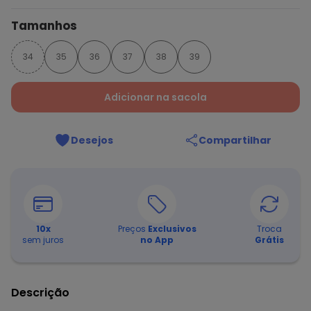
Tamanhos
34
35
36
37
38
39
Adicionar na sacola
Desejos
Compartilhar
10
x
Preços
Exclusivos
Troca
sem juros
no App
Grátis
Descrição