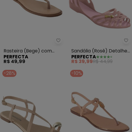
Perfecta - Rasteira (Bege) co
Pe
Rasteira (Bege) com
Sandália (Rosê) Detalhe
PERFECTA
PERFECTA
Adereço Dourado
Laço
R$ 49,99
R$ 39,99
R$ 44,99
-28%
-10%