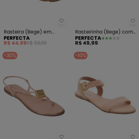
Perfecta - Rasteira (Bege) em 
Pe
Rasteira (Bege) em
Rasteirinha (Bege) com
PERFECTA
PERFECTA
Sintético com Strass
Elástico
R$ 44,99
R$ 59,99
R$ 49,99
-30%
-10%