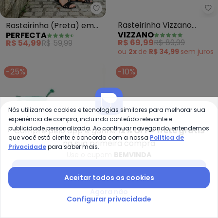
Vi
Perfecta - Rasteirinha (Preta) 
Rasteirinha Vizzano
Rasteirinha (Preta) em
VIZZANO
PERFECTA
(Pink) em Sintético
Sintético
R$ 69,99
R$ 89,99
R$ 54,99
R$ 59,99
ou
2x
de
R$ 34,99
sem
juros
-25%
-10%
Nós utilizamos cookies e tecnologias similares para melhorar sua
experiência de compra, incluindo conteúdo relevante e
publicidade personalizada. Ao continuar navegando, entendemos
Compre pelo app e ganhe
12% OFF + frete grátis
que você está ciente e concorda com a nossa
Política de
na sua primeira compra
Privacidade
para saber mais.
Use o cupom
BEMVINDA
Baixar app Posthaus
Aceitar todos os cookies
Agora não
Configurar privacidade
Perfecta - Rasteirinha (Verd
Pe
Rasteirinha (Verde) com
Rasteirinha (Branco) em