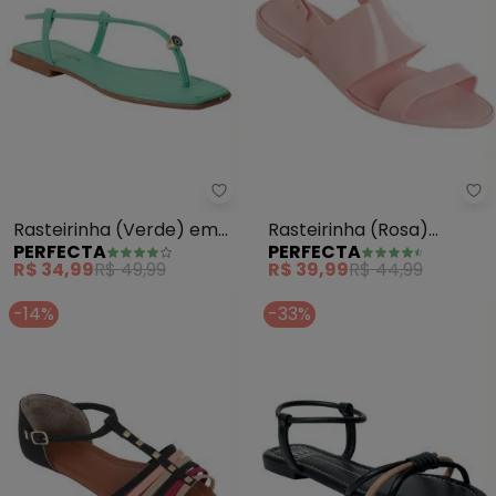
Perfecta - Rasteirinha (Verde) 
Pe
Rasteirinha (Verde) em
Rasteirinha (Rosa)
PERFECTA
PERFECTA
Sintético
Modelo Full Plastic
R$ 34,99
R$ 49,99
R$ 39,99
R$ 44,99
-14%
-33%