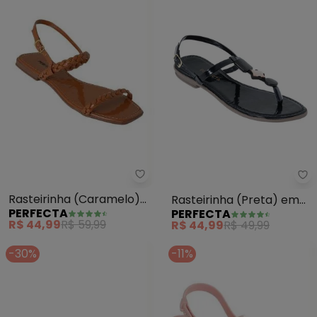
Perfecta - Rasteirinha (Carame
Pe
Rasteirinha (Caramelo)
Rasteirinha (Preta) em
PERFECTA
PERFECTA
com Tiras Transsadas
Sintético
R$ 44,99
R$ 59,99
R$ 44,99
R$ 49,99
-30%
-11%