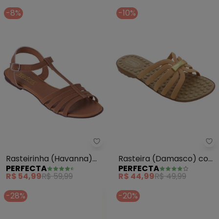
-8%
-10%
Perfecta - Rasteirinha (Havann
Pe
Rasteirinha (Havanna)
Rasteira (Damasco) com
PERFECTA
PERFECTA
em Sintético
Palmilha Confort
R$ 54,99
R$ 59,99
R$ 44,99
R$ 49,99
-28%
-20%