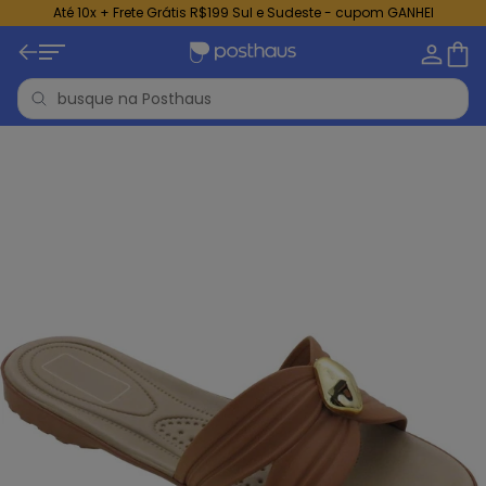
Até 10x + Frete Grátis R$199 Sul e Sudeste - cupom GANHEI