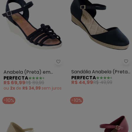
Pe
Perfecta - Anabela (Preta) em 
Sandália Anabela (Preta)
Anabela (Preta) em
PERFECTA
PERFECTA
Salto Baixo
Nobuck Sintético
R$ 44,99
R$ 49,99
R$ 69,99
R$ 89,99
ou
2x
de
R$ 34,99
sem
juros
-10%
-10%