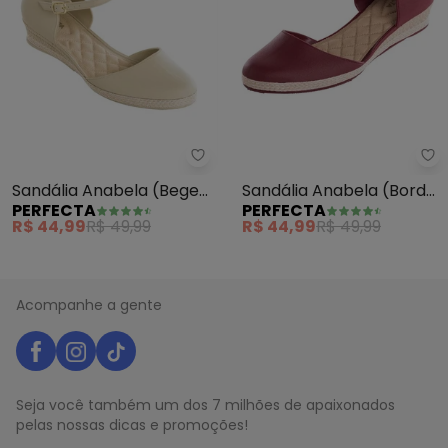
Perfecta - Sandália Anabela (Be
Pe
Sandália Anabela (Bege)
Sandália Anabela (Bordô)
PERFECTA
PERFECTA
Salto Baixo
Salto Baixo
R$ 44,99
R$ 49,99
R$ 44,99
R$ 49,99
Acompanhe a gente
Seja você também um dos 7 milhões de apaixonados
pelas nossas dicas e promoções!