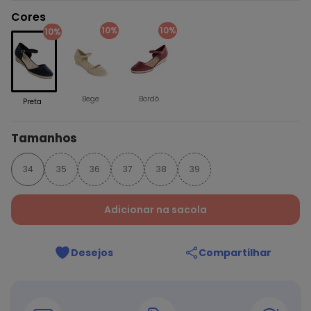
Cores
10%
10%
10%
Bege
Bordô
Preta
Tamanhos
34
35
36
37
38
39
Adicionar na sacola
Desejos
Compartilhar