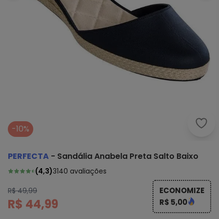
Perf
-10%
PERFECTA
-
Sandália Anabela Preta Salto Baixo
(
4,3
)
3140
avaliações
ECONOMIZE
R$ 49,99
R$ 44,99
R$ 5,00