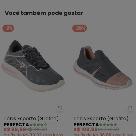
Você também pode gostar
-9%
-26%
Perfecta - Tênis Esporte (Grafi
Pe
Tênis Esporte (Grafite)
Tênis Esporte (Grafite)
PERFECTA
PERFECTA
em Tecido
em Tecido e Sintético
R$ 99,99
R$ 109,99
R$ 109,99
R$ 149,99
ou
3x
de
R$ 33,33
sem
juros
ou
3x
de
R$ 36,66
sem
juros