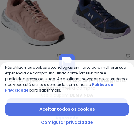
Perfecta - Tênis Esporte (Rosê
Pe
Tênis Esporte (Rosê) em
Tenis Esporte (Marinho)
Nós utilizamos cookies e tecnologias similares para melhorar sua
PERFECTA
PERFECTA
Tecido
em Sintético
experiência de compra, incluindo conteúdo relevante e
R$ 89,99
R$ 129,99
R$ 99,99
R$ 139,99
publicidade personalizada. Ao continuar navegando, entendemos
Compre pelo app e ganhe
12% OFF + frete grátis
ou
3x
de
R$ 29,99
sem
juros
ou
3x
de
R$ 33,33
sem
juros
que você está ciente e concorda com a nossa
Política de
na sua primeira compra
Privacidade
para saber mais.
-33%
-28%
Use o cupom
BEMVINDA
Baixar app Posthaus
Aceitar todos os cookies
Agora não
Configurar privacidade