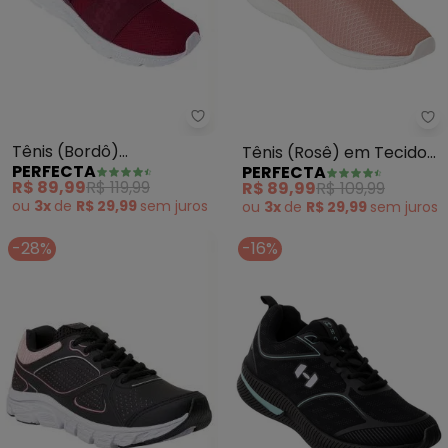
Perfecta - Tênis (Bordô) Acom
Pe
Tênis (Bordô)
Tênis (Rosê) em Tecido
PERFECTA
PERFECTA
Acompanha Braçadeira
com Elástico
R$ 89,99
R$ 119,99
R$ 89,99
R$ 109,99
para Celular
ou
3x
de
R$ 29,99
sem
juros
ou
3x
de
R$ 29,99
sem
juros
-28%
-16%