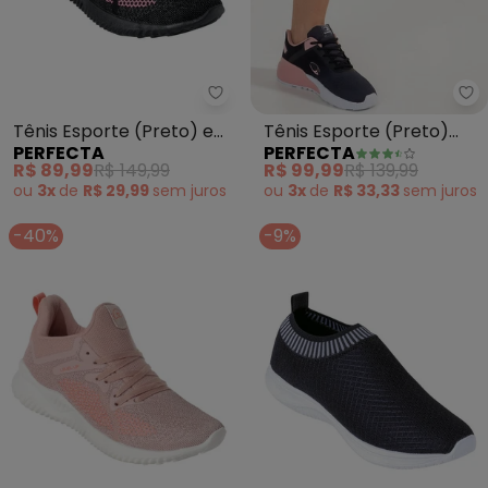
Perfecta - Tênis Esporte (Preto
Pe
Tênis Esporte (Preto) em
Tênis Esporte (Preto)
PERFECTA
PERFECTA
Sintético
com Rosê em Tecido
R$ 89,99
R$ 149,99
R$ 99,99
R$ 139,99
ou
3x
de
R$ 29,99
sem
juros
ou
3x
de
R$ 33,33
sem
juros
-40%
-9%