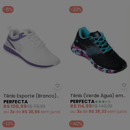
-8%
-23%
Pe
Perfecta - Tênis Esporte (Bran
Tênis (Verde Água) em
Tênis Esporte (Branco)
PERFECTA
PERFECTA
Tecido Estampado
em Tecido
R$ 114,99
R$ 149,99
R$ 109,99
R$ 119,99
ou
3x
de
R$ 38,33
sem
juros
ou
3x
de
R$ 36,66
sem
juros
-13%
-40%