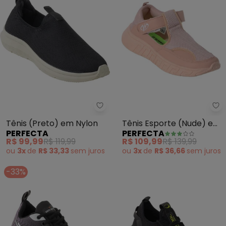
Perfecta - Tênis (Preto) em Ny
Pe
Tênis (Preto) em Nylon
Tênis Esporte (Nude) em
PERFECTA
PERFECTA
Sintético
R$ 99,99
R$ 119,99
R$ 109,99
R$ 139,99
ou
3x
de
R$ 33,33
sem
juros
ou
3x
de
R$ 36,66
sem
juros
-33%