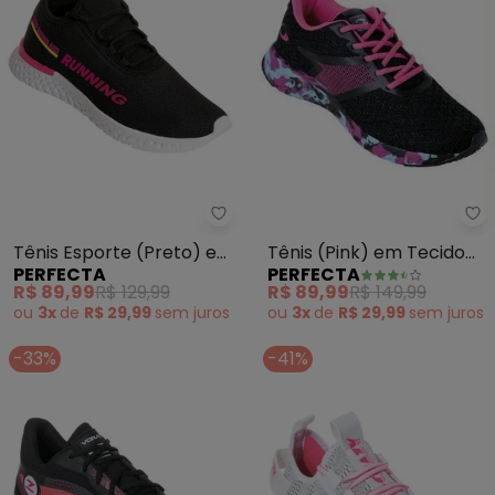
Pe
Perfecta - Tênis Esporte (Pret
Tênis (Pink) em Tecido
Tênis Esporte (Preto) em
PERFECTA
PERFECTA
Estampado
Tecido
R$ 89,99
R$ 149,99
R$ 89,99
R$ 129,99
ou
3x
de
R$ 29,99
sem
juros
ou
3x
de
R$ 29,99
sem
juros
-33%
-41%