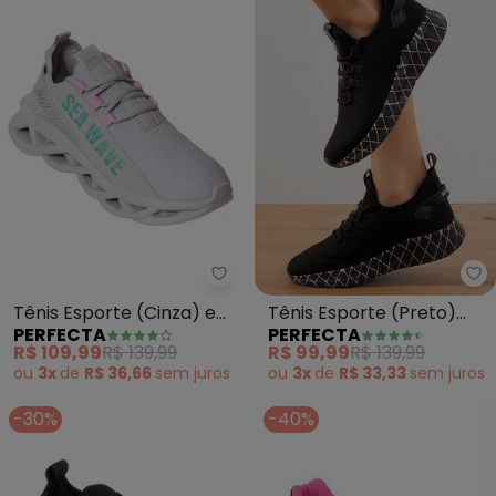
Perfecta - Tênis Esporte (Cinz
Pe
Tênis Esporte (Cinza) em
Tênis Esporte (Preto)
PERFECTA
PERFECTA
Tecido
com Sola Desenhada
R$ 109,99
R$ 139,99
R$ 99,99
R$ 139,99
ou
3x
de
R$ 36,66
sem
juros
ou
3x
de
R$ 33,33
sem
juros
-30%
-40%