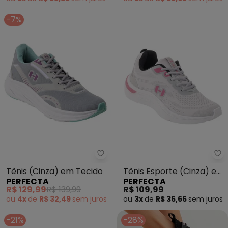
-7%
Perfecta - Tênis (Cinza) em Te
Pe
Tênis (Cinza) em Tecido
Tênis Esporte (Cinza) em
PERFECTA
PERFECTA
Tecido
R$ 129,99
R$ 139,99
R$ 109,99
ou
4x
de
R$ 32,49
sem
juros
ou
3x
de
R$ 36,66
sem
juros
-21%
-28%