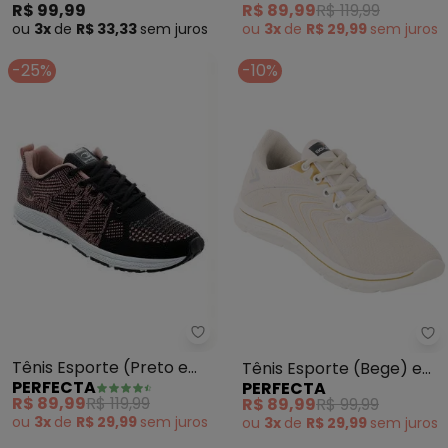
R$ 99,99
R$ 89,99
R$ 119,99
ou
3x
de
R$ 33,33
sem
juros
ou
3x
de
R$ 29,99
sem
juros
-25%
-10%
Perfecta - Tênis Esporte (Pret
Pe
Tênis Esporte (Preto e
Tênis Esporte (Bege) em
PERFECTA
PERFECTA
Rose) em Tecido
Tecido
R$ 89,99
R$ 119,99
R$ 89,99
R$ 99,99
ou
3x
de
R$ 29,99
sem
juros
ou
3x
de
R$ 29,99
sem
juros