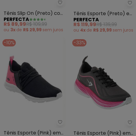
Perfecta - Tênis Slip On (Preto
Pe
Tênis Slip On (Preto) com
Tênis Esporte (Preto) em
PERFECTA
PERFECTA
Velcro
Sintético
R$ 89,99
R$ 109,99
R$ 119,99
R$ 139,99
ou
3x
de
R$ 29,99
sem
juros
ou
4x
de
R$ 29,99
sem
juros
-10%
-33%
Perfecta - Tênis Esporte (Pink)
Pe
Tênis Esporte (Pink) em
Tênis Esporte (Pink) em