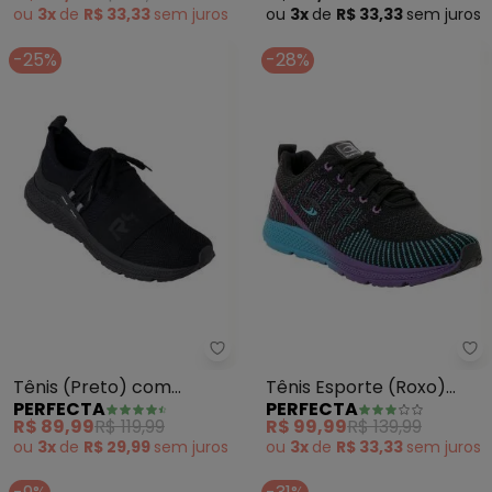
ou
3x
de
R$ 33,33
sem
juros
ou
3x
de
R$ 33,33
sem
juros
-25%
-28%
Perfecta - Tênis (Preto) com E
Pe
Tênis (Preto) com
Tênis Esporte (Roxo)
PERFECTA
PERFECTA
Elástico no Cabedal
com Sola Colorida
R$ 89,99
R$ 119,99
R$ 99,99
R$ 139,99
ou
3x
de
R$ 29,99
sem
juros
ou
3x
de
R$ 33,33
sem
juros