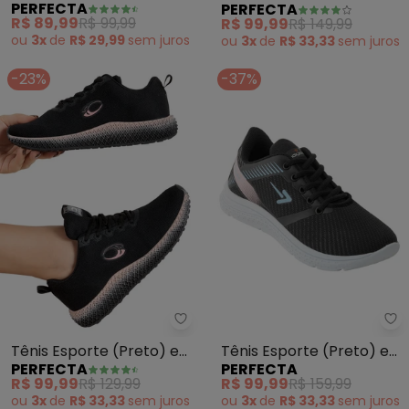
PERFECTA
PERFECTA
Tecido
Tecido
R$ 89,99
R$ 99,99
R$ 99,99
R$ 149,99
ou
3x
de
R$ 29,99
sem
juros
ou
3x
de
R$ 33,33
sem
juros
-23%
-37%
Perfecta - Tênis Esporte (Pret
Pe
Tênis Esporte (Preto) em
Tênis Esporte (Preto) em
PERFECTA
PERFECTA
Tecido
Tecido
R$ 99,99
R$ 129,99
R$ 99,99
R$ 159,99
ou
3x
de
R$ 33,33
sem
juros
ou
3x
de
R$ 33,33
sem
juros