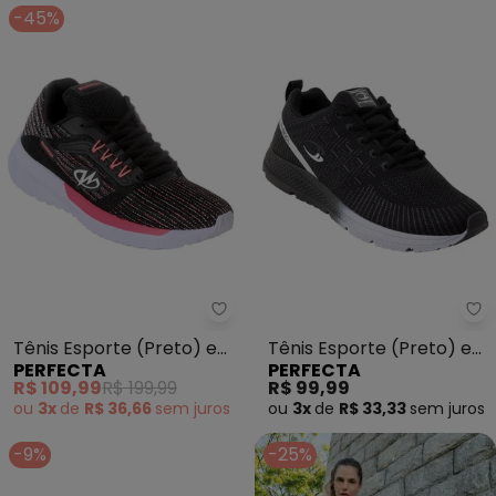
-45%
Perfecta - Tênis Esporte (Pret
Pe
Tênis Esporte (Preto) em
Tênis Esporte (Preto) em
PERFECTA
PERFECTA
Tecido
Tecido
R$ 109,99
R$ 199,99
R$ 99,99
ou
3x
de
R$ 36,66
sem
juros
ou
3x
de
R$ 33,33
sem
juros
-9%
-25%