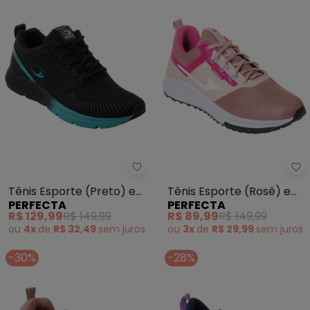
Perfecta - Tênis Esporte (Pret
Pe
Tênis Esporte (Preto) em
Tênis Esporte (Rosê) em
PERFECTA
PERFECTA
Tecido
Tecido
R$ 129,99
R$ 149,99
R$ 89,99
R$ 149,99
ou
4x
de
R$ 32,49
sem
juros
ou
3x
de
R$ 29,99
sem
juros
-30%
-28%