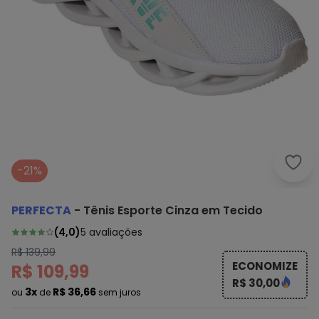
Perf
-21%
PERFECTA
-
Tênis Esporte Cinza em Tecido
(
4,0
)
5
avaliações
R$ 139,99
ECONOMIZE
R$ 109,99
R$ 30,00
3x
R$ 36,66
ou
de
sem juros