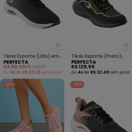
Perfecta - Tênis Esporte (Lilás
Pe
Tênis Esporte (Lilás) em
Tênis Esporte (Preto)
PERFECTA
PERFECTA
Tecido
Super Leve
R$ 99,99
R$ 149,99
R$ 129,99
ou
3x
de
R$ 33,33
sem
juros
ou
4x
de
R$ 32,49
sem
juros
-21%
-35%