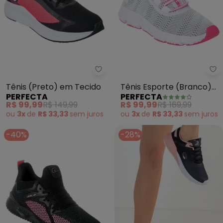
Perfecta - Tênis (Preto) em Te
Pe
Tênis (Preto) em Tecido
Tênis Esporte (Branco)
PERFECTA
PERFECTA
em Tecido
R$ 99,99
R$ 149,99
R$ 99,99
R$ 169,99
ou
3x
de
R$ 33,33
sem
juros
ou
3x
de
R$ 33,33
sem
juros
-40%
-28%