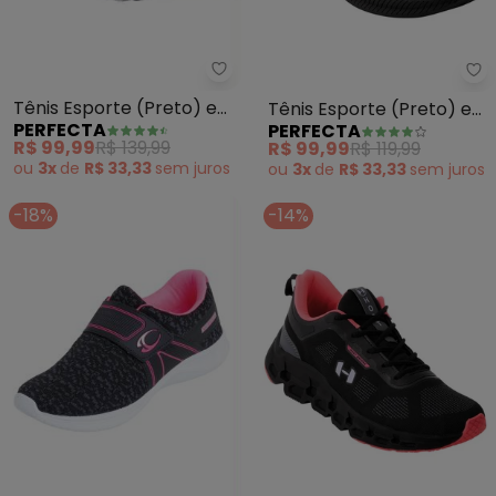
Perfecta - Tênis Esporte (Preto
Pe
Tênis Esporte (Preto) em
Tênis Esporte (Preto) em
PERFECTA
PERFECTA
Sintético
Tecido
R$ 99,99
R$ 139,99
R$ 99,99
R$ 119,99
ou
3x
de
R$ 33,33
sem
juros
ou
3x
de
R$ 33,33
sem
juros
-18%
-14%