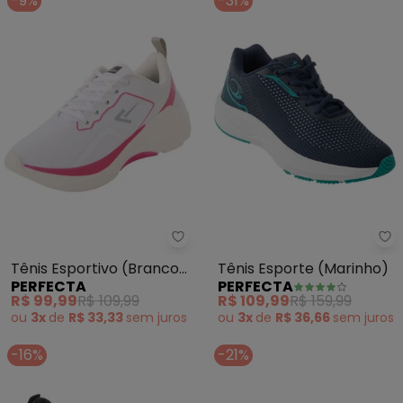
-9%
-31%
Perfecta - Tênis Esportivo (Bra
Pe
Tênis Esportivo (Branco)
Tênis Esporte (Marinho)
PERFECTA
PERFECTA
com Solado Bicolor
R$ 99,99
R$ 109,99
R$ 109,99
R$ 159,99
ou
3x
de
R$ 33,33
sem
juros
ou
3x
de
R$ 36,66
sem
juros
-16%
-21%