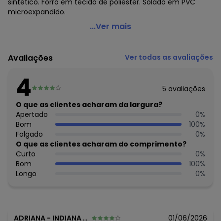
sintético. Forro em tecido de poliéster. Solado em PVC
microexpandido.
Perfecta - Tênis Esporte Cinza em Tecido
...Ver mais
Código do produto: 3763280
Tecido: Sintético
Avaliações
Ver todas as avaliações
Composição: Tecido/sintético/pvc
4
Histórico de preços
5
avaliações
O preço apresentado abaixo é o menor oferecido em
O que as clientes acharam da largura?
algum dia do mês, para o menor tamanho disponível.
Apertado
0
%
N/D*
agosto/2026
Bom
100
%
N/D*
julho/2026
Folgado
0
%
N/D*
junho/2026
O que as clientes acharam do comprimento?
R$ 99,99
maio/2026
Curto
0
%
N/D*
abril/2026
Bom
100
%
N/D*
março/2026
Longo
0
%
N/D*
fevereiro/2026
ADRIANA
-
INDIANA - SP
01/06/2026