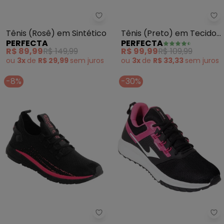
Perfecta - Tênis (Rosê) em Sint
Pe
Tênis (Rosê) em Sintético
Tênis (Preto) em Tecido
PERFECTA
PERFECTA
com Elástico
R$ 89,99
R$ 149,99
R$ 99,99
R$ 109,99
ou
3x
de
R$ 29,99
sem
juros
ou
3x
de
R$ 33,33
sem
juros
-8%
-30%
Perfecta - Tênis Esporte (Pret
Pe