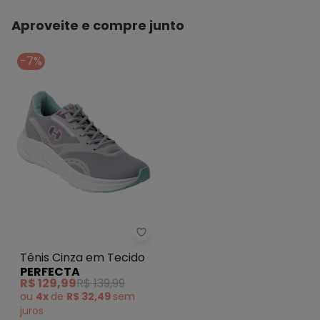
Aproveite e compre junto
-7%
Perfecta - Tênis Cinza em Teci
Tênis Cinza em Tecido
PERFECTA
R$ 129,99
R$ 139,99
ou
4x
de
R$ 32,49
sem
juros