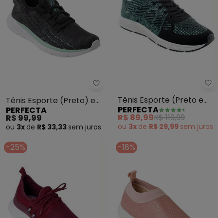
Pe
Perfecta - Tênis Esporte (Pret
Tênis Esporte (Preto e
Tênis Esporte (Preto) em
PERFECTA
PERFECTA
Verde Água) em Tecido.
Tecido
R$ 89,99
R$ 119,99
R$ 99,99
ou
3x
de
R$ 29,99
sem
juros
ou
3x
de
R$ 33,33
sem
juros
-25%
-18%