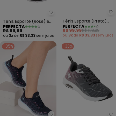
Pe
Perfecta - Tênis Esporte (Rose
Tênis Esporte (Preto)
Tênis Esporte (Rose) em
PERFECTA
PERFECTA
com Sola Bicolor
Tecido
R$ 99,99
R$ 139,99
R$ 99,99
ou
3x
de
R$ 33,33
sem
juros
ou
3x
de
R$ 33,33
sem
juros
-35%
-33%