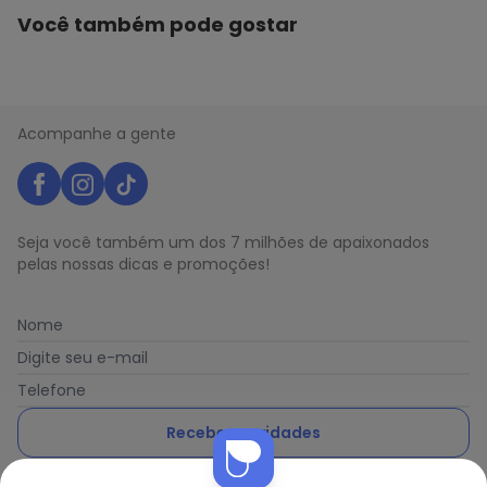
Você também pode gostar
Acompanhe a gente
Seja você também um dos 7 milhões de apaixonados
pelas nossas dicas e promoções!
Nome
Digite seu e-mail
Telefone
Receber novidades
Nós utilizamos cookies e tecnologias similares para melhorar sua
Ao enviar o cadastro, você concorda com a nossa
Política