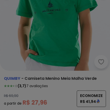
Quim
QUIMBY
-
Camiseta Menino Meia Malha Verde
(
3,7
)
7
avaliações
ECONOMIZE
R$ 69,90
R$ 27,96
R$ 41,94
a partir de