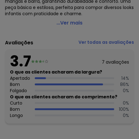
mangas e barra, garantindo durabilidade e conforto. Uma
peça básica e estilosa, perfeita para compor diversos looks
infantis com praticidade e charme.
Quimby - Camiseta Menino Meia Malha Verde
...Ver mais
Código do produto: 8067710
Modelagem: Ampla
Avaliações
Ver todas as avaliações
Comprimento da Manga: Curta
Forro: Não
3.7
Cinto: Não acompanha
7
avaliações
Decote Frente : Redondo
Decote Costas: Redondo
O que as clientes acharam da largura?
Fornecedor: MALHARIA CRISTINA LTDA / CNPJ
Apertado
14
%
82.663.337/0001-43
Bom
86
%
Feito: Brasil
Folgado
0
%
Cuidados para conservação do produto: Lavar máx. 40°C,
O que as clientes acharam do comprimento?
processo normal, com cores semelhantes. Não alvejar.
Curto
0
%
Secagem em tambor baixa (máx. 60°C). Ferro máx.
Bom
100
%
200°C. Não limpar a seco.
Longo
0
%
Observação: Possui estampa com puff
Tecido: Camiseta: Meia Malha (Alg
Composição: 100% Algodão