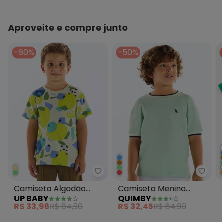
Aproveite e compre junto
-60%
-50%
Up Baby - Camiseta Algodão Inf
Quim
Camiseta Algodão
Camiseta Menino
UP BABY
QUIMBY
Infantil Verde
Malha Colmeia Verde
R$ 33,96
R$ 84,90
R$ 32,45
R$ 64,90