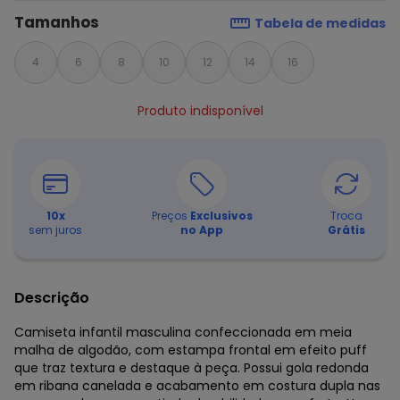
Tamanhos
Tabela de medidas
4
6
8
10
12
14
16
Produto indisponível
10
x
Preços
Exclusivos
Troca
sem juros
no App
Grátis
Descrição
Camiseta infantil masculina confeccionada em meia
malha de algodão, com estampa frontal em efeito puff
que traz textura e destaque à peça. Possui gola redonda
em ribana canelada e acabamento em costura dupla nas