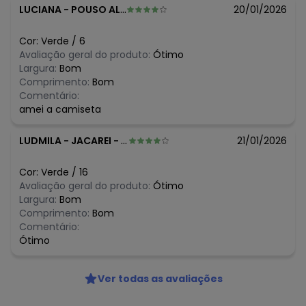
LUCIANA
-
POUSO ALEGRE - MG
20/01/2026
Histórico de preços
O preço apresentado abaixo é o menor oferecido em
Cor:
Verde
/
6
algum dia do mês, para o menor tamanho disponível.
Avaliação geral do produto:
Ótimo
N/D*
agosto/2026
Largura:
Bom
N/D*
julho/2026
Comprimento:
Bom
R$ 27,96
junho/2026
Comentário:
R$ 24,46
maio/2026
amei a camiseta
R$ 27,96
abril/2026
R$ 27,96
março/2026
LUDMILA
-
JACAREI - SP
21/01/2026
R$ 34,95
fevereiro/2026
Cor:
Verde
/
16
Avaliação geral do produto:
Ótimo
Largura:
Bom
Comprimento:
Bom
Comentário:
Ótimo
Ver todas as avaliações