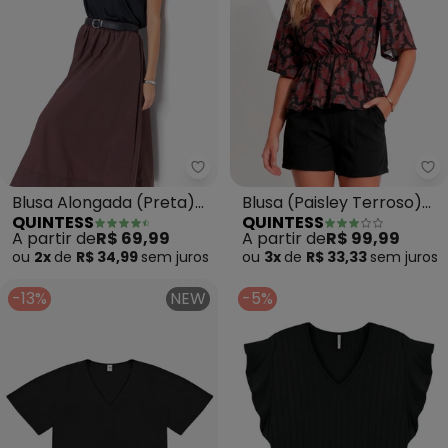
Quintess - Blusa Alongada (Pr
Qu
Blusa Alongada (Preta)
Blusa (Paisley Terroso)
QUINTESS
QUINTESS
com Decote V
em Malha Fria
A partir de
R$ 69,99
A partir de
R$ 99,99
ou
2x
de
R$ 34,99
sem
juros
ou
3x
de
R$ 33,33
sem
juros
-13%
NEW
-5%