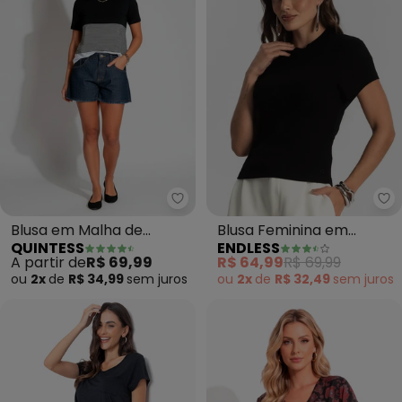
Quintess - Blusa em Malha de Vi
En
Blusa em Malha de
Blusa Feminina em
QUINTESS
ENDLESS
Viscose (Listras Preta)
Ribana (Preto)
A partir de
R$ 69,99
R$ 64,99
R$ 69,99
ou
2x
de
R$ 34,99
sem
juros
ou
2x
de
R$ 32,49
sem
juros