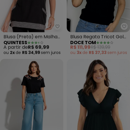
Quintess - Blusa (Preta) em Mal
Do
Blusa (Preta) em Malha
Blusa Regata Tricot Gola
QUINTESS
DOCE TOM
Tricô
Alta (Preto)
A partir de
R$ 69,99
R$ 111,99
R$ 139,99
ou
2x
de
R$ 34,99
sem
juros
ou
3x
de
R$ 37,33
sem
juros