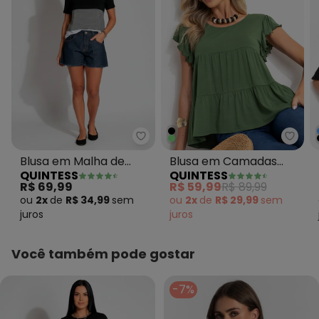
Quintess - Blusa em Malha de Vi
Quin
Blusa em Malha de
Blusa em Camadas
QUINTESS
QUINTESS
Viscose Listras Preta
Verde com Mangas
R$ 69,99
R$ 59,99
R$ 89,99
Curtas
ou
2x
de
R$ 34,99
sem
ou
2x
de
R$ 29,99
sem
juros
juros
Você também pode gostar
-7%