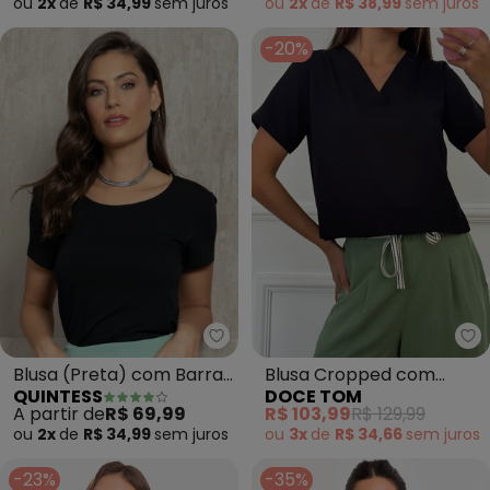
ou
2x
de
R$ 34,99
sem
juros
ou
2x
de
R$ 38,99
sem
juros
-20%
Quintess - Blusa (Preta) com Ba
Blusa (Preta) com Barra
Blusa Cropped com
QUINTESS
DOCE TOM
Mullet
Decote V (Preto)
A partir de
R$ 69,99
R$ 103,99
R$ 129,99
ou
2x
de
R$ 34,99
sem
juros
ou
3x
de
R$ 34,66
sem
juros
-23%
-35%