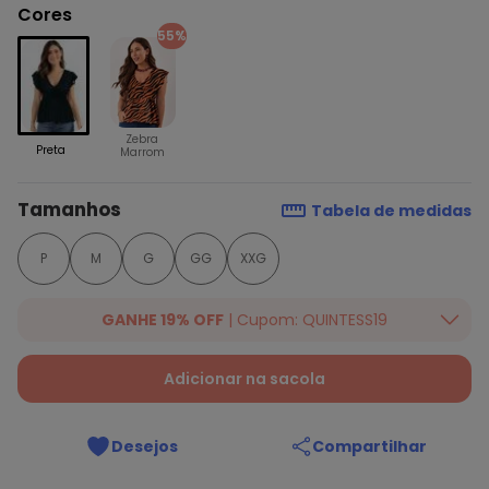
Cores
55%
Zebra
Preta
Marrom
Tamanhos
Tabela de medidas
P
M
G
GG
XXG
GANHE 19% OFF
| Cupom: QUINTESS19
Ganhe 19% OFF Extra em qualquer valor, usando o cupom:
QUINTESS19. Válido para toda loja Quintess, até 07/08/2026.
Adicionar na sacola
Desejos
Compartilhar