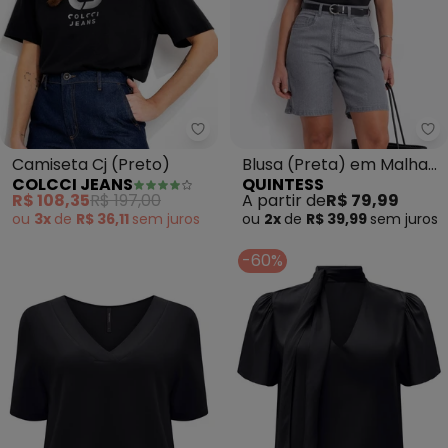
Colcci Jeans - Camiseta Cj (Pre
Qu
Camiseta Cj (Preto)
Blusa (Preta) em Malha
COLCCI JEANS
QUINTESS
Scuba
R$ 108,35
R$ 197,00
A partir de
R$ 79,99
ou
3x
de
R$ 36,11
sem
juros
ou
2x
de
R$ 39,99
sem
juros
-60%