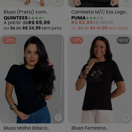
Quintess - Blusa (Preta) com De
Pu
Blusa (Preta) com
Camiseta M/C Ess Logo
QUINTESS
PUMA
Decote V e Bolso Frontal
Poly Tee W (Preto)
A partir de
R$ 69,99
R$ 83,99
R$ 139,99
ou
2x
de
R$ 34,99
sem
juros
ou
2x
de
R$ 41,99
sem
juros
-20%
-15%
NEW
Doce Tom - Blusa Malha Básica 
Ro
Blusa Malha Básica
Blusa Feminina