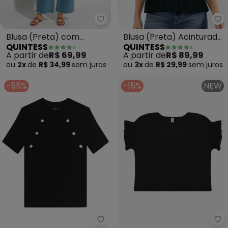
Qu
Quintess - Blusa (Preta) com 
Blusa (Preta) Acinturada
Blusa (Preta) com
QUINTESS
QUINTESS
com Babados
Bordado em Ramos
A partir de
R$ 89,99
A partir de
R$ 69,99
ou
3x
de
R$ 29,99
sem
juros
ou
2x
de
R$ 34,99
sem
juros
-55%
-15%
NEW
Enfim - Blusa Justa em Tricot (
Ro