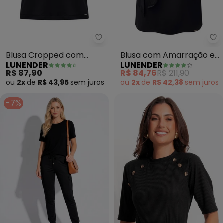
Lunender - Blusa Cropped com
Lu
Blusa Cropped com
Blusa com Amarração e
LUNENDER
LUNENDER
Decote em V (Preto)
Decote em V (Preto)
R$ 87,90
R$ 84,76
R$ 211,90
ou
2x
de
R$ 43,95
sem
juros
ou
2x
de
R$ 42,38
sem
juros
-7%