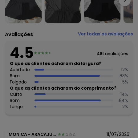
Composição: Conforme imagem etiqueta
Avaliações
Ver todas as avaliações
4.5
416
avaliações
O que as clientes acharam da largura?
Apertado
12
%
Bom
83
%
Folgado
5
%
O que as clientes acharam do comprimento?
Curto
14
%
Bom
84
%
Longo
2
%
MONICA
-
ARACAJU - SE
11/07/2026