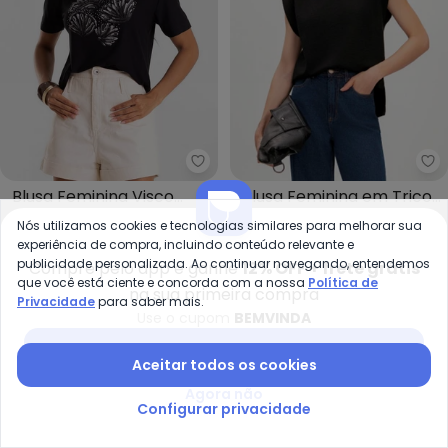
Rovitex - Blusa Feminina Visco
Es
Blusa Feminina Visco
Blusa Feminina em Tricot
ROVITEX
ESSENDI
Creponada (Preto)
(Preto)
Nós utilizamos cookies e tecnologias similares para melhorar sua
R$ 89,99
R$ 104,99
R$ 103,95
R$ 129,99
experiência de compra, incluindo conteúdo relevante e
ou
3x
de
R$ 29,99
sem
juros
ou
3x
de
R$ 34,65
sem
juros
publicidade personalizada. Ao continuar navegando, entendemos
Compre pelo app e ganhe
12% OFF + frete grátis
que você está ciente e concorda com a nossa
Política de
-12%
-17%
na sua primeira compra
Privacidade
para saber mais.
Use o cupom
BEMVINDA
Baixar app Posthaus
Aceitar todos os cookies
Agora não
Configurar privacidade