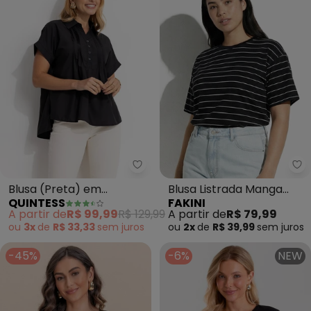
Quintess - Blusa (Preta) em Pol
Fa
Blusa (Preta) em
Blusa Listrada Manga
QUINTESS
FAKINI
Poliéster
Curta (Preto)
A partir de
R$ 99,99
R$ 129,99
A partir de
R$ 79,99
ou
3x
de
R$ 33,33
sem
juros
ou
2x
de
R$ 39,99
sem
juros
-45%
-6%
NEW