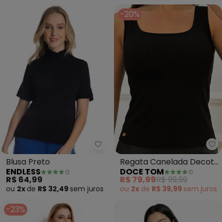
-20%
Endless - Blusa Preto
Do
Blusa Preto
Regata Canelada Decote
ENDLESS
DOCE TOM
Quadrado (Preto)
R$ 64,99
R$ 79,99
R$ 99,99
ou
2x
de
R$ 32,49
sem
juros
ou
2x
de
R$ 39,99
sem
juros
-23%