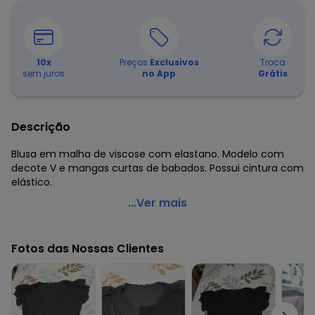
10
x
Preços
Exclusivos
Troca
sem juros
no App
Grátis
Descrição
Blusa em malha de viscose com elastano. Modelo com
decote V e mangas curtas de babados. Possui cintura com
elástico.
Quintess - Blusa Preta Acinturada com Babados
...Ver mais
Código do produto: 3502992
Modelagem: Solto
Fotos das Nossas Clientes
Comprimento da manga: Curta
Modelo da manga: Com babado
Decote frente: V
Complemento: Elástico na cintura
Tecido: Malha