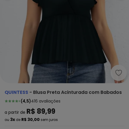
Quin
QUINTESS
-
Blusa Preta Acinturada com Babados
(
4,5
)
416
avaliações
R$ 89,99
a partir de
3x
R$ 30,00
ou
de
sem juros